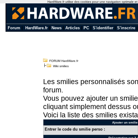
HardWare.fr utilise des cookies pour une navigation optimale et de
Forum
|
HardWare.fr
|
News
|
Articles
|
PC
|
S'identifier
|
S'inscrire
FORUM HardWare.fr
Wiki smilies
Les smilies personnalisés sont
forum.
Vous pouvez ajouter un smilie
cliquant simplement dessus ou
Voici la liste des smilies exista
Ajouter un smilie
Entrer le code du smilie perso :
Présentation sur 3