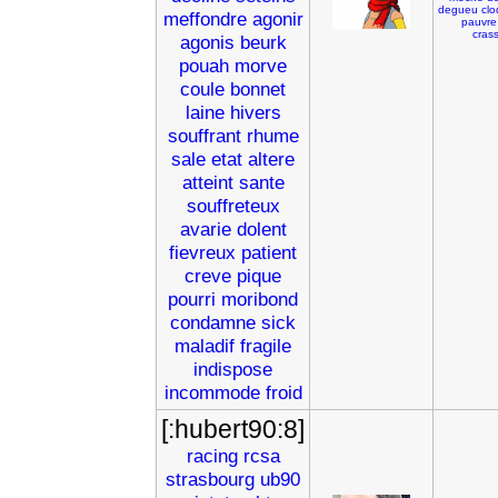
degueu
clo
meffondre
agonir
pauvre
cras
agonis
beurk
pouah
morve
coule
bonnet
laine
hivers
souffrant
rhume
sale
etat
altere
atteint
sante
souffreteux
avarie
dolent
fievreux
patient
creve
pique
pourri
moribond
condamne
sick
maladif
fragile
indispose
incommode
froid
[:hubert90:8]
racing
rcsa
strasbourg
ub90