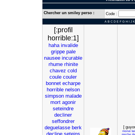
Chercher un smiley perso :
Code :
A
B
C
D
E
F
G
H
I
J
K
[:profil
horrible:1]
haha
invalide
grippe
pale
nausee
incurable
rhume
rhinite
chavez
cold
coule
couler
bonnet
echarpe
horrible
nelson
simpson
malade
mort
agonir
seteindre
decliner
seffondrer
deguelasse
berk
[:guyo
morve
la
decline
seteins
moche
d