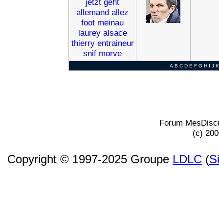
jetzt
geht
allemand
allez
foot
meinau
laurey
alsace
thierry
entraineur
snif
morve
A
B
C
D
E
F
G
H
I
J
K
Forum MesDiscu
(c) 20
Copyright © 1997-2025 Groupe
LDLC
(
S