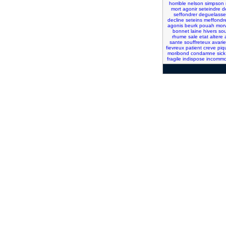
horrible
nelson
simpson
mort
agonir
seteindre
d
seffondrer
deguelasse
decline
seteins
meffondr
agonis
beurk
pouah
mor
bonnet
laine
hivers
sou
rhume
sale
etat
altere
sante
souffreteux
avarie
fievreux
patient
creve
piq
moribond
condamne
sick
fragile
indispose
incomm