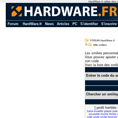
HardWare.fr utilise des c
Forum
|
HardWare.fr
|
News
|
Articles
|
PC
|
S'identifier
|
S'inscrire
FORUM HardWare.fr
Wiki smilies
Les smilies personnal
Vous pouvez ajouter u
son code.
Voici la liste des smil
Entrer le code du s
Chercher un smiley
[:profil horrible:
haha
invalide
grippe
pale
incurable
rhume
rhinite
cold
coule
couler
bonnet