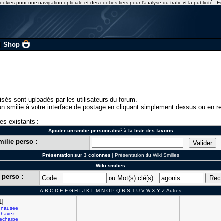
ookies pour une navigation optimale et des cookies tiers pour l'analyse du trafic et la publicité
E
|
Shop
isés sont uploadés par les utilisateurs du forum.
n smilie à votre interface de postage en cliquant simplement dessus ou en re
ies existants :
Ajouter un smilie personnalisé à la liste des favoris
milie perso :
Présentation sur 3 colonnes
|
Présentation du Wiki Smilies
Wiki smilies
 perso :
Code :
ou Mot(s) clé(s) :
A
B
C
D
E
F
G
H
I
J
K
L
M
N
O
P
Q
R
S
T
U
V
W
X
Y
Z
Autres
1]
nausee
chavez
echarpe