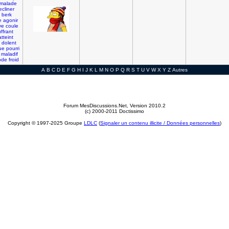
malade
ecliner
berk
e
agonir
ve
coule
ffrant
atteint
dolent
ue
pourri
maladif
ode
froid
A
B
C
D
E
F
G
H
I
J
K
L
M
N
O
P
Q
R
S
T
U
V
W
X
Y
Z
Autres
Forum MesDiscussions.Net
, Version 2010.2
(c) 2000-2011 Doctissimo
Copyright © 1997-2025 Groupe
LDLC
(
Signaler un contenu illicite / Données personnelles
)