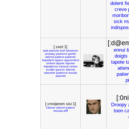
dolent
fi
creve
moribo
sick
ma
indispos
[:d@em
[:zest:1]
ennui
b
wait
pianote
bref
whatever
anyway
passons
gamin
doigts
attend
patient
patiente
impatient
agace
agacement
tapote
t
enfant
tapote
tapoter
impatience
moausi
certes
atten
ecolier
garcon
attente
attendre
patience
boude
patie
attends
p
[:0n
[:cmoijerom sisi:1]
Droopy
Cleese
attend
patient
toon
ca
mouais
pfff