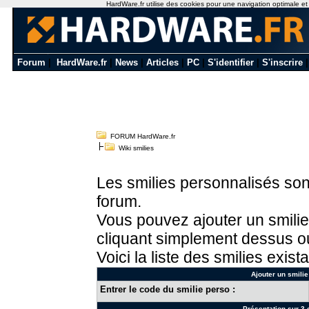
HardWare.fr utilise des cookies pour une navigation optimale et de
Forum
|
HardWare.fr
|
News
|
Articles
|
PC
|
S'identifier
|
S'inscrire
FORUM HardWare.fr
Wiki smilies
Les smilies personnalisés sont
forum.
Vous pouvez ajouter un smilie
cliquant simplement dessus ou
Voici la liste des smilies exista
Ajouter un smilie
Entrer le code du smilie perso :
Présentation sur 3