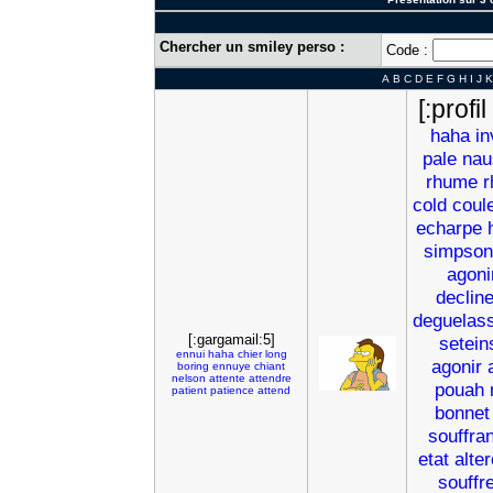
Chercher un smiley perso :
Code :
A
B
C
D
E
F
G
H
I
J
K
[:profi
haha
in
pale
nau
rhume
r
cold
coul
echarpe
simpson
agoni
decline
deguelas
[:gargamail:5]
setein
ennui
haha
chier
long
agonir
boring
ennuye
chiant
nelson
attente
attendre
pouah
patient
patience
attend
bonnet
souffran
etat
alter
souffr