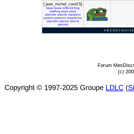
[:jean_michel_covid:5]
blase
lasse
reflechit
frog
sadfrog
pepe
pepe
attendre
attente
impatient
patient
patience
impatience
attendre
attente
attend
attends
A
B
C
D
E
F
G
H
I
J
K
Forum MesDiscu
(c) 20
Copyright © 1997-2025 Groupe
LDLC
(
S