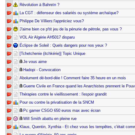
Révolution à Bahreïn ?
La CGT : défenseur des salariés ou système archaïque?
Philippe De Villiers:l'appréciez vous?
J'aime bien ce p'tit jeu de la pénurie de pétrole, pas vous ?
VOL Air Algérie AH5017 disparu
Éclipse de Soleil : Quels dangers pour nos yeux ?
[Tchetchenie (itchkérie)] Topic Unique
Je vous aime
Hadopi - Convocation
Abolument dé-bord-dée ! Comment faire 35 heure en un mois
Guerre Civile en France quand les Anarchistes prennent le Pouvo
Thérapies contre le vieillissement : l'espoir grandit
Pour ou contre la privatisation de la SNCM
Pc gamer CSGO 650 euros max avec écran
Will Smith abattu en pleine rue
Klaus, Quentin, Xynthia - Et chez vous les tempêtes, c'était com
La guerre d'Algérie, 50 ans après ...