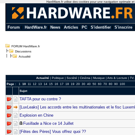
HardWare.fr utilise des cookies pour une navigation optimale et de
Forum
|
HardWare.fr
|
News
|
Articles
|
PC
|
S'identifier
|
S'inscrire
FORUM HardWare.fr
Discussions
Actualité
Actualité
|
Politique
|
Société
|
Cinéma
|
Musique
|
Arts & Lecture
|
TV,
Page :
1
10
11
12
13
14
15
16
17
18
19
20
30
40
50
60
70
80
90
100
Sujet
TAFTA pour ou contre ?
[LuxLeaks] Les accords entre les multinationales et le fisc Luxe
Explosion en Chine
Fusillade a Nice ce 14 Juillet
[Fêtes des Pères] Vous offrez quoi ??