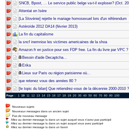
SNCB, Bpost, ... Le service public belge va-t-il exploser? (Oct. 20
Attentat en Isère
[La Slovénie] rejette le mariage homosexuel lors d'un référendum
Astéroïde 2012 DA14 (février 2013)
La fin du capitalisme
la sncf inemnise les victimes americaines de la shoa
Amazon.fr en justice pour ses FDP free. La fin du livre par VPC ?
Besoin d'aide Decaptcha...
Erika
Lieux sur Paris ou région parisienne où...
que retenez vous des années 80 ?
[le topic du bilan] Que retiendrez-vous de la décennie 2000-2010 ?
Page :
1
10
11
12
13
14
15
16
17
18
19
20
30
40
50
60
70
80
90
100
Nouveaux sujets
Nouveaux messages dans un ancien sujet
Pas de nouveau message
Allez au dernier message lu dans un sujet auquel vous n'avez pas participé
Allez au dernier message lu dans un sujet auquel vous avez participé
Allez au dernier message lu dans un favori