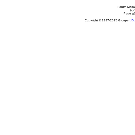
Forum MesDi
(c)
Page gé
Copyright © 1997-2025 Groupe
LD