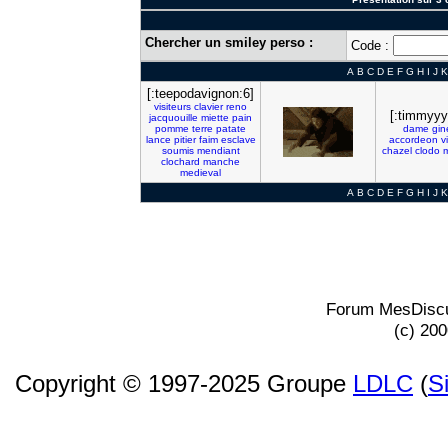
Chercher un smiley perso :
Code :
A
B
C
D
E
F
G
H
I
J
K
[:teepodavignon:6]
visiteurs
clavier
reno
[:timmyyy
jacquouille
miette
pain
pomme
terre
patate
dame
gin
lance
pitier
faim
esclave
accordeon
v
soumis
mendiant
chazel
clodo
m
clochard
manche
medieval
A
B
C
D
E
F
G
H
I
J
K
Forum MesDiscu
(c) 20
Copyright © 1997-2025 Groupe
LDLC
(
S