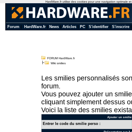
HardWare.fr utilise des cookies pour une navigation optimale et de
Forum
|
HardWare.fr
|
News
|
Articles
|
PC
|
S'identifier
|
S'inscrire
FORUM HardWare.fr
Wiki smilies
Les smilies personnalisés sont
forum.
Vous pouvez ajouter un smilie
cliquant simplement dessus ou
Voici la liste des smilies exista
Ajouter un smilie
Entrer le code du smilie perso :
Présentation sur 3