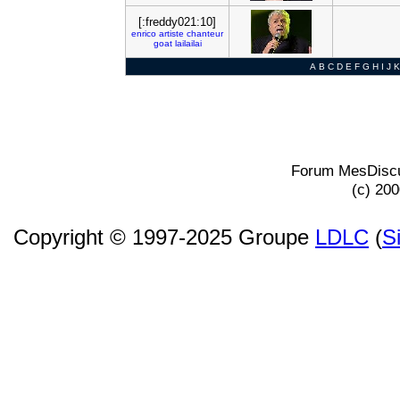
[:freddy021:10]
enrico
artiste
chanteur
goat
lailailai
A
B
C
D
E
F
G
H
I
J
K
Forum MesDiscu
(c) 20
Copyright © 1997-2025 Groupe
LDLC
(
S