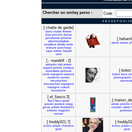
Chercher un smiley perso :
Code :
A
B
C
D
E
F
G
H
I
J
K
[:chatte de garde]
dans
chatte
femme
bras
poncho
danse
gourdasse
petasse
[:haharn
altermondialiste
alerte
artiste
p
serpillere
debile
sotte
redoute
panchopa
cape
artiste
maudit
vent
[:- mandrill -:2]
salvador
dali
artiste
regard
peintre
onirique
[:bobor:
surrealiste
peinture
snob
espagnol
espana
bobor
leica
ch
moderne
eames
photographe
moustaches
aventuri
moustaches
espagnol
espagne
culture
moustache
[:el_fiasco:3]
[:marion_de
flaco
flaco
javier
gravier
pastore
swag
artiste
peintre
genie
artiste
freddy021
creation
didier
esthete
magicien
professe
mozart
[:freddy021:7]
[:freddy0
enrico
artiste
chanteur
enrico
artiste
c
goat
goat