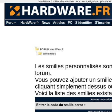
HardWare.fr utilise des cookies pour une navigation optimale et de
Forum
|
HardWare.fr
|
News
|
Articles
|
PC
|
S'identifier
|
S'inscrire
FORUM HardWare.fr
Wiki smilies
Les smilies personnalisés sont
forum.
Vous pouvez ajouter un smilie
cliquant simplement dessus ou
Voici la liste des smilies exista
Ajouter un smilie
Entrer le code du smilie perso :
Présentation sur 3