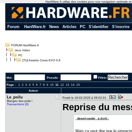
HardWare.fr utilise des cookies pour une navigation optimale et de
Forum
|
HardWare.fr
|
News
|
Articles
|
PC
|
S'identifier
|
S'inscrire
FORUM HardWare.fr
Jeux Video
PC
[TU] Assetto Corsa EVO 0.8
Mot :
Pseudo :
Filtrer
Page :
1
2
3
4
5
6
7
8
9
10
11
12
13
14
15
Auteur
Le_poilu
Posté le 19-02-2026 à 09:02:01
Mangez des poils !
Reprise du mes
Transactions (0)
_desert eagle_ a écrit :
Mais ça veut dire que le simracing