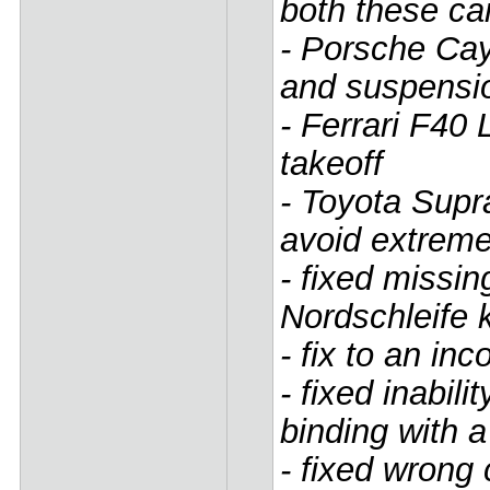
both these ca
- Porsche Ca
and suspensi
- Ferrari F40 
takeoff
- Toyota Supr
avoid extreme 
- fixed missin
Nordschleife 
- fix to an inc
- fixed inabili
binding with a
- fixed wrong 