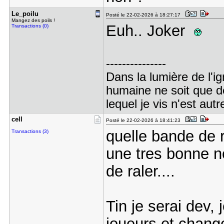
Le_poilu
Posté le 22-02-2026 à 18:27:17
Mangez des poils !
Euh.. Joker
Transactions (0)
---------------
Dans la lumière de l'i
humaine ne soit que de 
lequel je vis n'est aut
cell
Posté le 22-02-2026 à 18:41:23
quelle bande de r
Transactions (3)
une tres bonne n
de raler....
Tin je serai dev, 
joueurs et chang