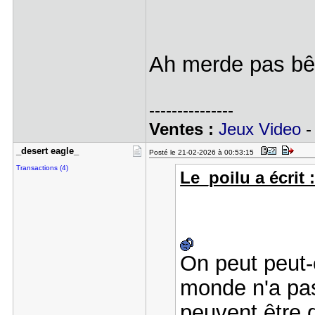
Ah merde pas b
---------------
Ventes :
Jeux Video
_desert ea​gle_
Posté le 21-02-2026 à 00:53:15
Transactions (4)
Le_poilu a écrit 
On peut peut-
monde n'a pas 
peuvent être d