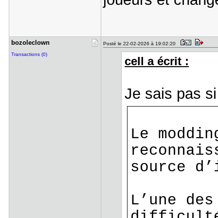
bozoleclow​n
Posté le 22-02-2026 à 19:02:20
Transactions (0)
cell a écrit :
Je sais pas si
Le moddin
reconnais
source d’
L’une des
difficult