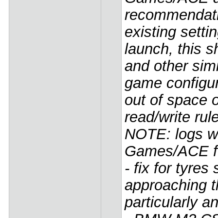
recommendat
existing settin
launch, this 
and other simi
game configur
out of space 
read/write rul
NOTE: logs wi
Games/ACE fo
- fix for tyre
approaching t
particularly a