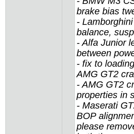
- BMW M3 CSL
brake bias tw
- Lamborghin
balance, susp
- Alfa Junior 
between powe
- fix to loadi
AMG GT2 cras
- AMG GT2 cra
properties in
- Maserati GT
BOP alignme
please remove