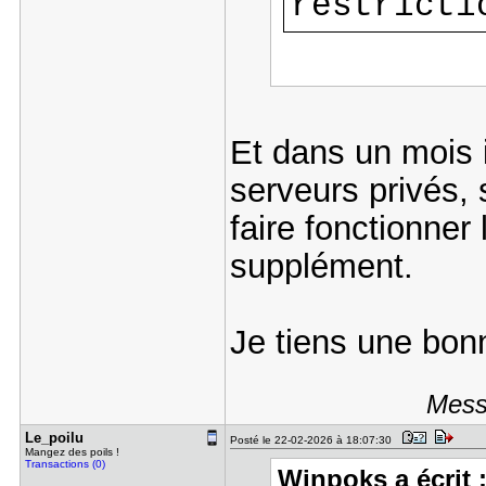
restricti
Et dans un mois i
serveurs privés, 
faire fonctionne
supplément.
Je tiens une bo
Mess
Le_poilu
Posté le 22-02-2026 à 18:07:30
Mangez des poils !
Transactions (0)
Winpoks a écrit 