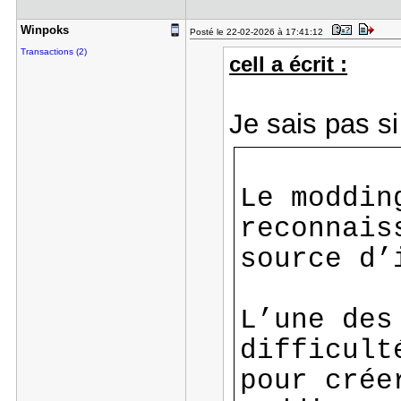
Winpoks
Posté le 22-02-2026 à 17:41:12
Transactions (2)
cell a écrit :
Je sais pas si
Le moddin
reconnais
source d’
L’une des
difficult
pour crée