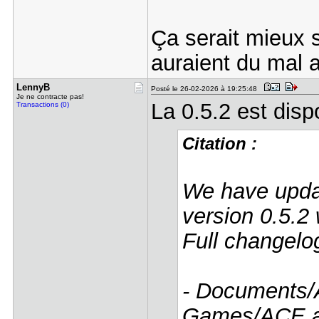
Ça serait mieux s
auraient du mal 
LennyB
Posté le 26-02-2026 à 19:25:48
Je ne contracte pas!
La 0.5.2 est disp
Transactions (0)
Citation :
We have upda
version 0.5.2 
Full changelo
- Documents/A
Games/ACE as