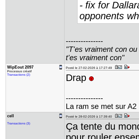
- fix for Dall
opponents whe
---------------
"T'es vraiment con ou t
t'es vraiment con"
WipEout 20​97
Posté le 27-02-2026 à 17:27:49
Processus créatif
Drap
Transactions (2)
---------------
La ram se met sur A2 
cell
Posté le 28-02-2026 à 17:39:40
Ça tente du mond
Transactions (3)
pour rouler ense