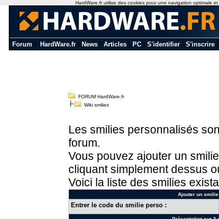
HardWare.fr utilise des cookies pour une navigation optimale et de
Forum
|
HardWare.fr
|
News
|
Articles
|
PC
|
S'identifier
|
S'inscrire
FORUM HardWare.fr
Wiki smilies
Les smilies personnalisés sont
forum.
Vous pouvez ajouter un smilie
cliquant simplement dessus ou
Voici la liste des smilies exista
Ajouter un smilie
Entrer le code du smilie perso :
Présentation sur 3