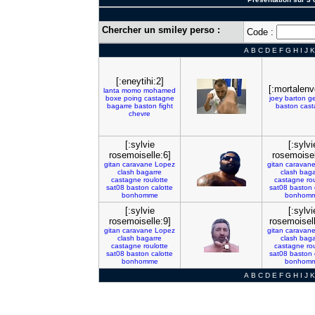
Chercher un smiley perso :
Code :
A
B
C
D
E
F
G
H
I
J
K
[:eneytihi:2]
[:mortalenv
lanta
momo
mohamed
boxe
poing
castagne
joey
barton
ge
bagarre
baston
fight
baston
cast
chevre
[:sylvie
[:sylvi
rosemoiselle:6]
rosemoisel
gitan
caravane
Lopez
gitan
caravan
clash
bagarre
clash
baga
castagne
roulotte
castagne
ro
sat08
baston
calotte
sat08
baston
bonhomme
bonhom
[:sylvie
[:sylvi
rosemoiselle:9]
rosemoisel
gitan
caravane
Lopez
gitan
caravan
clash
bagarre
clash
baga
castagne
roulotte
castagne
ro
sat08
baston
calotte
sat08
baston
bonhomme
bonhom
A
B
C
D
E
F
G
H
I
J
K