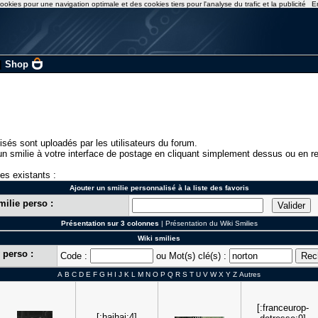
ookies pour une navigation optimale et des cookies tiers pour l'analyse du trafic et la publicité
E
|
Shop
isés sont uploadés par les utilisateurs du forum.
n smilie à votre interface de postage en cliquant simplement dessus ou en re
ies existants :
Ajouter un smilie personnalisé à la liste des favoris
milie perso :
Présentation sur 3 colonnes
|
Présentation du Wiki Smilies
Wiki smilies
 perso :
Code :
ou Mot(s) clé(s) :
A
B
C
D
E
F
G
H
I
J
K
L
M
N
O
P
Q
R
S
T
U
V
W
X
Y
Z
Autres
[:franceurop-
[:haihai:4]