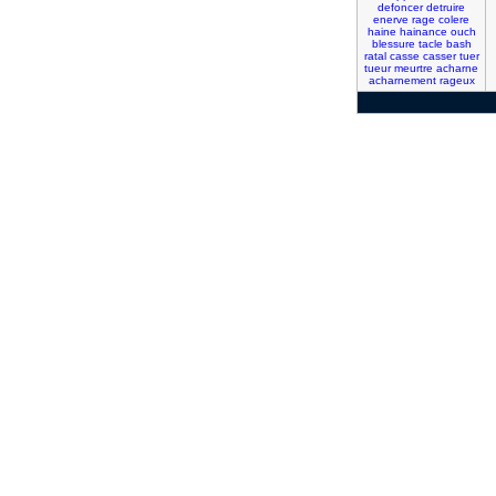
defoncer
detruire
enerve
rage
colere
haine
hainance
ouch
blessure
tacle
bash
ratal
casse
casser
tuer
tueur
meurtre
acharne
acharnement
rageux