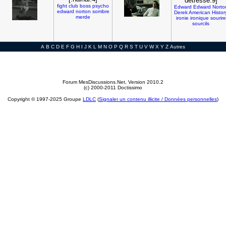
detresse:9]
fight
club
boss
psycho
Edward
Edward
Norto
edward
norton
sombre
Derek
American
Histor
merde
ironie
ironique
sourire
sourcils
A
B
C
D
E
F
G
H
I
J
K
L
M
N
O
P
Q
R
S
T
U
V
W
X
Y
Z
Autres
Forum MesDiscussions.Net
, Version 2010.2
(c) 2000-2011 Doctissimo
Copyright © 1997-2025 Groupe
LDLC
(
Signaler un contenu illicite / Données personnelles
)