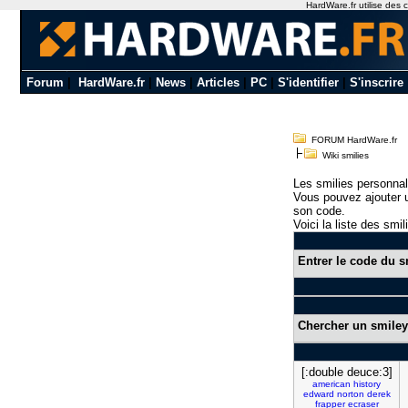
HardWare.fr utilise des c
Forum
|
HardWare.fr
|
News
|
Articles
|
PC
|
S'identifier
|
S'inscrire
FORUM HardWare.fr
Wiki smilies
Les smilies personnal
Vous pouvez ajouter u
son code.
Voici la liste des smil
Entrer le code du s
Chercher un smiley
[:double deuce:3]
american
history
edward
norton
derek
frapper
ecraser