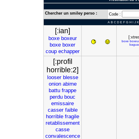
Chercher un smiley perso :
Code :
A
B
C
D
E
F
G
H
I
J
K
[:ian]
[:xtre
boxe
boxeur
boxe
boxeu
boxe
boxer
bagua
coup
echapper
[:profil
horrible:2]
looser
blesse
onion
abime
battu
frappe
perdu
bouc
emissaire
casser
faible
horrible
fragile
retablissement
casse
convalescence