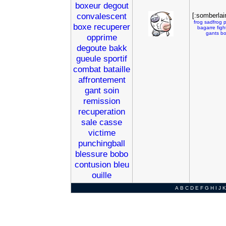
boxeur
degout
convalescent
[:somberlai
frog
sadfrog
boxe
recuperer
bagarre
figh
gants
bo
opprime
degoute
bakk
gueule
sportif
combat
bataille
affrontement
gant
soin
remission
recuperation
sale
casse
victime
punchingball
blessure
bobo
contusion
bleu
ouille
A
B
C
D
E
F
G
H
I
J
K