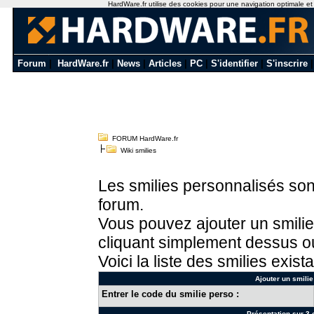
HardWare.fr utilise des cookies pour une navigation optimale et de
Forum
|
HardWare.fr
|
News
|
Articles
|
PC
|
S'identifier
|
S'inscrire
FORUM HardWare.fr
Wiki smilies
Les smilies personnalisés sont
forum.
Vous pouvez ajouter un smilie
cliquant simplement dessus ou
Voici la liste des smilies exista
Ajouter un smilie
Entrer le code du smilie perso :
Présentation sur 3