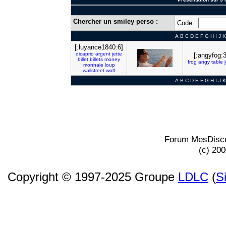
Chercher un smiley perso :
Code :
A
B
C
D
E
F
G
H
I
J
K
[:luyance1840:6]
dicaprio
argent
jette
[:angyfog:3
billet
billets
money
frog
angy
table
monnaie
loup
wallstreet
wolf
A
B
C
D
E
F
G
H
I
J
K
Forum MesDiscu
(c) 20
Copyright © 1997-2025 Groupe
LDLC
(
S