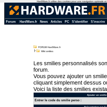
HardWare.fr utilise des cookies pour une navigation optimale et de
Forum
|
HardWare.fr
|
News
|
Articles
|
PC
|
S'identifier
|
S'inscrire
FORUM HardWare.fr
Wiki smilies
Les smilies personnalisés sont
forum.
Vous pouvez ajouter un smilie
cliquant simplement dessus ou
Voici la liste des smilies exista
Ajouter un smilie
Entrer le code du smilie perso :
Présentation sur 3