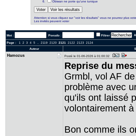
Obiwan ne porte qu'une tunique
Attention si vous cliquez sur "voir les résultats" vous ne pourrez plus vote
Les invités peuvent voter
Al
Mot :
Pseudo :
Filtrer
Page :
1
2
3
4
5
..
2119
2120
2121
2122
2123
2124
Auteur
S
Hamozus
Posté le 01-06-2026 à 01:00:32
Reprise du mes
Grmbl, vol AF de
problème avec une
qu'ils ont laiss
volontairement à 
Bon comme ils on