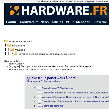
HardWare.fr utilise des cookies pour une navigation optimale et de
Forum
|
HardWare.fr
|
News
|
Articles
|
PC
|
S'identifier
|
S'inscrire
FORUM HardWare.fr
Discussions
Voyages
Voyages aériens: conseils compagnies, trip reports
Sujet(s) à lire :
-
Topic Aviation
-
[Voyages] Bons plans vacances et weekends, en France et à l'étranger ✔
-
Voyagez avec vos enfants : annexe des topics voyages
Quelle tenue portez-vous à bord ?
Sondage à 2 choix possibles.
Casual: Jean T Shirt basket
Casual ++: Beau jean, T Shirt classe/polo, sneakers classe
Vacancier/Australien: Short ou short de bain, T Shirt, tongs
Casual smart: Beau jean ou chino, chemise, veste éventuel
Business: costume