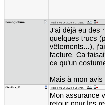
hemoglobin​e
Posté le 01-06-2026 à 07:21:51
J'ai déjà eu des 
quelques trucs (p
vêtements...), j'
facture. Ca faisa
ce qu'un costume 
Mais à mon avis i
GenGis_K
Posté le 01-06-2026 à 08:37:47
Mon assurance vo
retour pour les r