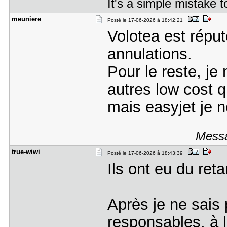
It's a simple mistake t
meuniere
Posté le 17-06-2026 à 18:42:21
Volotea est réput
annulations.
Pour le reste, je
autres low cost qu
mais easyjet je 
Messa
true-wiwi
Posté le 17-06-2026 à 18:43:39
Ils ont eu du retar
Après je ne sais 
responsables, à l'