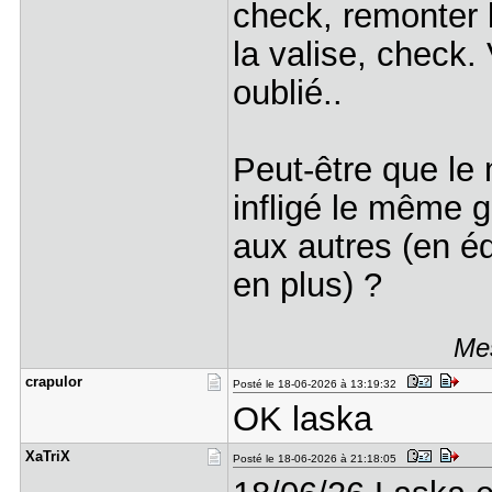
check, remonter 
la valise, check. 
oublié..
Peut-être que le 
infligé le même g
aux autres (en édu
en plus) ?
Mes
crapulor
Posté le 18-06-2026 à 13:19:32
OK laska
XaTriX
Posté le 18-06-2026 à 21:18:05