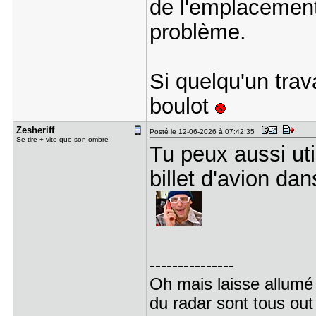
de l'emplacement 
problème.
Si quelqu'un tra
boulot
Zesheriff
Posté le 12-06-2026 à 07:42:35
Se tire + vite que son ombre
Tu peux aussi uti
billet d'avion da
---------------
Oh mais laisse allumé
du radar sont tous out