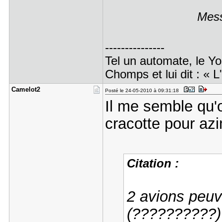
Mess
---------------
Tel un automate, le Yo
Chomps et lui dit : « L
Camelot2
Posté le 24-05-2010 à 09:31:18
Il me semble qu
cracotte pour azi
Citation :
2 avions peuve
(??????????)