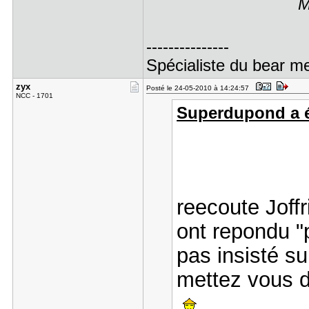
M
---------------
Spécialiste du bear me
zyx
Posté le 24-05-2010 à 14:24:57
NCC - 1701
Superdupond a éc
reecoute Joffr
ont repondu "p
pas insisté s
mettez vous d