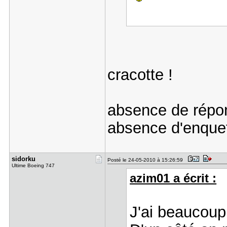
cracotte !
absence de répon
absence d'enquet
sidorku
Posté le 24-05-2010 à 15:26:59
Ultime Boeing 747
azim01 a écrit :
J'ai beaucoup r