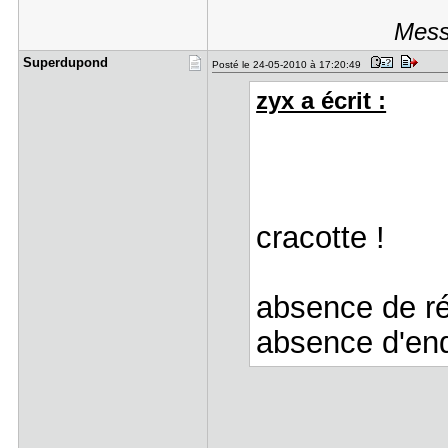
Mess
Superdupon​d
Posté le 24-05-2010 à 17:20:49
zyx a écrit :
cracotte !
absence de ré
absence d'enq