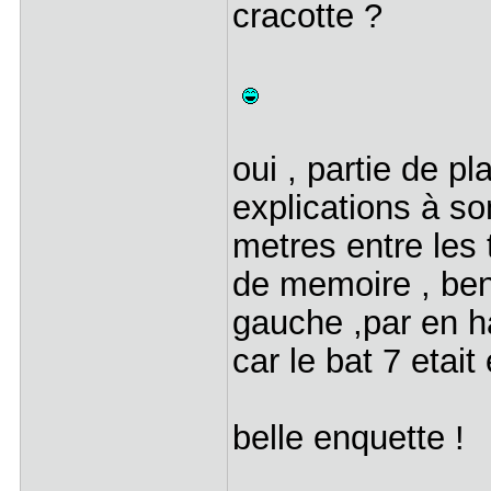
cracotte ?
oui , partie de p
explications à son
metres entre les 
de memoire , ben i
gauche ,par en ha
car le bat 7 etai
belle enquette !