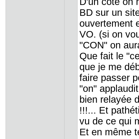
D'un côté on 
BD sur un sit
ouvertement e
VO. (si on vou
"CON" on aurai
Que fait le "c
que je me déb
faire passer 
"on" applaudit
bien relayée 
!!!... Et pathé
vu de ce qui m
Et en même t