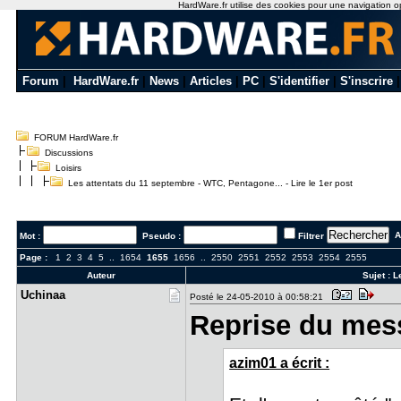
HardWare.fr utilise des cookies pour une navigation opti
Forum
|
HardWare.fr
|
News
|
Articles
|
PC
|
S'identifier
|
S'inscrire
FORUM HardWare.fr
Discussions
Loisirs
Les attentats du 11 septembre - WTC, Pentagone... - Lire le 1er post
Al
Mot :
Pseudo :
Filtrer
Page :
1
2
3
4
5
..
1654
1655
1656
..
2550
2551
2552
2553
2554
2555
Auteur
Sujet :
L
Uchinaa
Posté le 24-05-2010 à 00:58:21
Reprise du mes
azim01 a écrit :