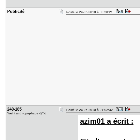
Publicité
Posté le 24-05-2010 à 00:58:21
240-185
Posté le 24-05-2010 à 01:02:32
Yoshi anthropophage ò('')ó
azim01 a écrit :