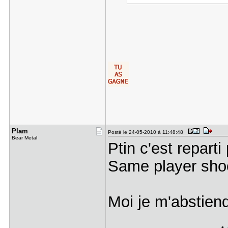
Plam
Posté le 24-05-2010 à 11:48:48
Bear Metal
Ptin c'est reparti
Same player shoo
Moi je m'abstiend