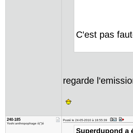
C'est pas faut
regarde l'emissio
240-185
Posté le 24-05-2010 à 18:55:39
Yoshi anthropophage ò('')ó
Superdupond a éc