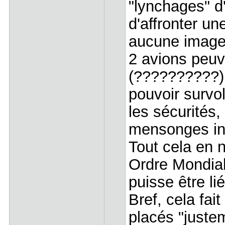
"lynchages" d'
d'affronter un
aucune image
2 avions peuve
(??????????). 
pouvoir survol
les sécurités
mensonges in
Tout cela en n
Ordre Mondial
puisse être lié
Bref, cela fai
placés "juste