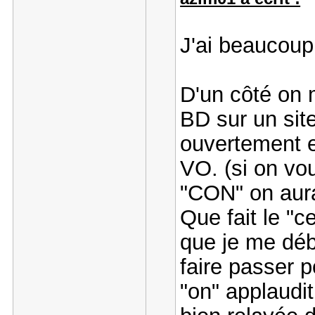
J'ai beaucoup r
D'un côté on 
BD sur un sit
ouvertement e
VO. (si on vou
"CON" on aurai
Que fait le "c
que je me déb
faire passer 
"on" applaudit