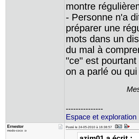
montre régulière
- Personne n'a di
préparer une régu
mots dans un dis
du mal à comprend
"ce" est pourtant
on a parlé ou qui
Mes
---------------
Espace et exploration 
Ernestor
Posté le 24-05-2010 à 16:38:57
modo-coco :o
azim01 a écrit :