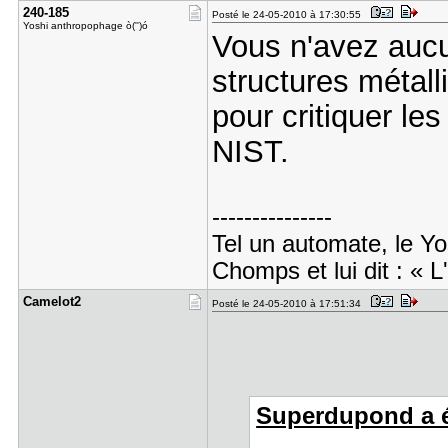
240-185
Posté le 24-05-2010 à 17:30:55
Yoshi anthropophage ò('')ó
Vous n'avez aucu
structures métall
pour critiquer le
NIST.
---------------
Tel un automate, le Yo
Chomps et lui dit : « L
Camelot2
Posté le 24-05-2010 à 17:51:34
Superdupond a éc