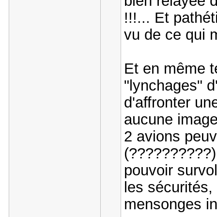
bien relayée 
!!!... Et pathé
vu de ce qui m
Et en même t
"lynchages" d'
d'affronter un
aucune image
2 avions peuve
(??????????). 
pouvoir survol
les sécurités
mensonges in