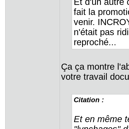
Et d'un autre 
fait la promot
venir. INCROY
n'était pas ri
reproché...
Ça ça montre l'a
votre travail do
Citation :
Et en même t