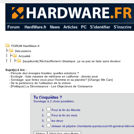
Forum
|
HardWare.fr
|
News
|
Articles
|
PC
|
S'identifier
|
S'inscrire
FORUM HardWare.fr
Discussions
Actualité
[taupikunik] Réchauffement climatique, ça va pas se faire sans douleur
Sujet(s) à lire :
-
Pénurie des énergies fossiles: quelles solutions ?
-
Ecologie - fuite massive de méthane en californie - dernier post
-
Sondage: que feriez vous pour l'homme et sa planète? [Change We Can]
-
De la pertinence de l'utilisation de la voiture
-
[Politique] La Décroissance - Les Objecteurs de Croissance
Tu t'inquiètes ?
Sondage à 2 choix possibles.
Pour la fin du Monde
Pour la fin du mois
les deux
obiwan vit pépère chemisette-pantacourt-hfr-geminaï-klim-mo