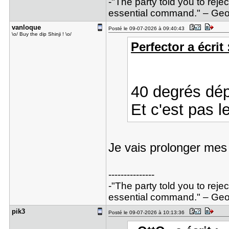
-"The party told you to reje
essential command." – Geor
vanloque
Posté le 09-07-2026 à 09:40:43
\o/ Buy the dip Shinji ! \o/
Perfector a écrit 
40 degrés dép
Et c'est pas l
Je vais prolonger mes
---------------
-"The party told you to reje
essential command." – Geor
pik3
Posté le 09-07-2026 à 10:13:36