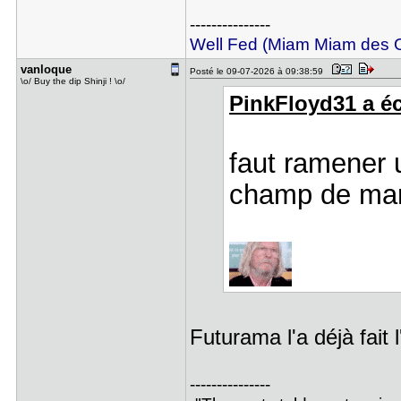
---------------
Well Fed (Miam Miam des
vanloque
Posté le 09-07-2026 à 09:38:59
\o/ Buy the dip Shinji ! \o/
PinkFloyd31 a écr
faut ramener u
champ de mars
Futurama l'a déjà fait l
---------------