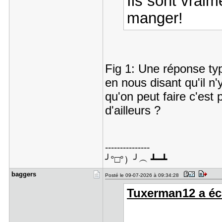
Ils sont vraim
manger!
Fig 1: Une réponse typ
en nous disant qu'il n'
qu'on peut faire c'est 
d'ailleurs ?
---------------
╯°□°）╯︵ ┻━┻
baggers
Posté le 09-07-2026 à 09:34:28
Tuxerman12 a écr