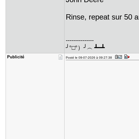
Rinse, repeat sur 50 
---------------
╯°□°）╯︵ ┻━┻
Publicité
Posté le 09-07-2026 à 09:27:38