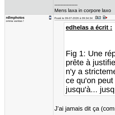
---------------
Mens laxa in corpore laxo
rdlmphotos
Posté le 09-07-2026 à 09:34:34
omnia vanitas !
edhelas a écrit :
Fig 1: Une ré
prête à justifi
n'y a strictem
ce qu'on peut 
jusqu'à... jusq
J'ai jamais dit ça (c