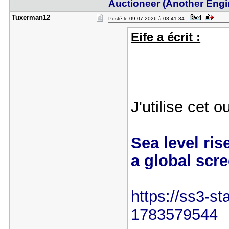
Auctioneer (Another Engi
Tuxerman12
Posté le 09-07-2026 à 08:41:34
Eife a écrit :
J'utilise cet o
Sea level ris
a global scr
https://ss3-st
1783579544