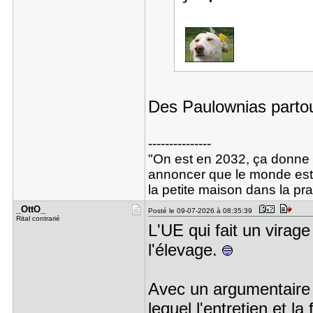
Des Paulownias partou
---------------
"On est en 2032, ça donne 2-
annoncer que le monde est 
la petite maison dans la pr
_OttO_
Posté le 09-07-2026 à 08:35:39
Rital contrarié
L'UE qui fait un virag
l'élevage.
Avec un argumentaire 
lequel l'entretien et la