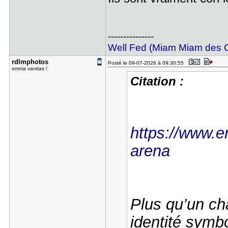
---------------
Well Fed (Miam Miam des
rdlmphotos
Posté le 09-07-2026 à 09:30:55
omnia vanitas !
Citation :
https://www.en
arena
Plus qu’un ch
identité sym