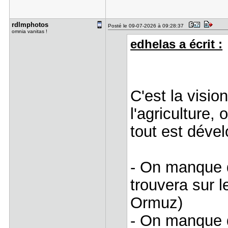
rdlmphotos
Posté le 09-07-2026 à 09:28:37
omnia vanitas !
edhelas a écrit :
C'est la visio
l'agriculture, 
tout est déve
- On manque d
trouvera sur 
Ormuz)
- On manque d