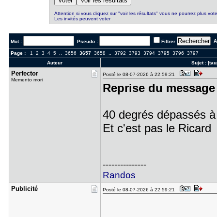
Attention si vous cliquez sur "voir les résultats" vous ne pourrez plus vote
Les invités peuvent voter
Al
Mot :
Pseudo :
Filtrer
Page :
1
2
3
4
5
..
3656
3657
3658
..
3792
3793
3794
3795
3796
3797
Auteur
Sujet :
[ta
Perfector
Posté le 08-07-2026 à 22:59:21
Memento mori
Reprise du message 
40 degrés dépassés à 
Et c'est pas le Ricard
---------------
Randos
Publicité
Posté le 08-07-2026 à 22:59:21