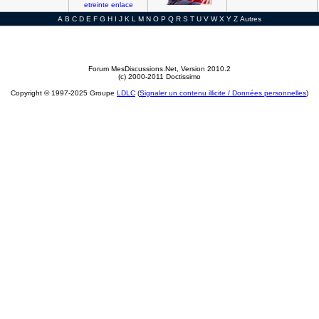
etreinte
enlace
A
B
C
D
E
F
G
H
I
J
K
L
M
N
O
P
Q
R
S
T
U
V
W
X
Y
Z
Autres
Forum MesDiscussions.Net
, Version 2010.2
(c) 2000-2011 Doctissimo
Copyright © 1997-2025 Groupe
LDLC
(
Signaler un contenu illicite / Données personnelles
)