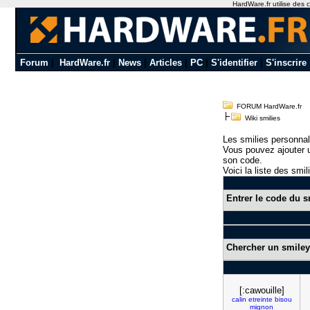
HardWare.fr utilise des c
Forum
|
HardWare.fr
|
News
|
Articles
|
PC
|
S'identifier
|
S'inscrire
FORUM HardWare.fr
Wiki smilies
Les smilies personnal
Vous pouvez ajouter u
son code.
Voici la liste des smil
Entrer le code du s
Chercher un smiley
[:cawouille]
calin
etreinte
bisou
mignon