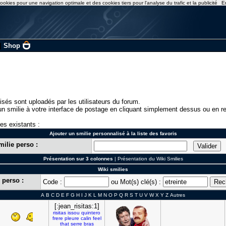
ookies pour une navigation optimale et des cookies tiers pour l'analyse du trafic et la publicité
E
|
Shop
isés sont uploadés par les utilisateurs du forum.
n smilie à votre interface de postage en cliquant simplement dessus ou en re
ies existants :
Ajouter un smilie personnalisé à la liste des favoris
milie perso :
Présentation sur 3 colonnes
|
Présentation du Wiki Smilies
Wiki smilies
 perso :
Code :
ou Mot(s) clé(s) :
A
B
C
D
E
F
G
H
I
J
K
L
M
N
O
P
Q
R
S
T
U
V
W
X
Y
Z
Autres
[:jean_risitas:1]
risitas
issou
quintero
frere
pleure
calin
feel
that
serre
bras