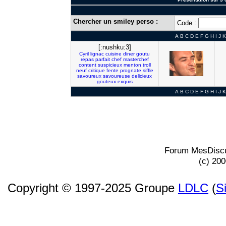
Chercher un smiley perso :
Code :
A
B
C
D
E
F
G
H
I
J
K
[:nushku:3]
Cyril
lignac
cuisine
diner
goutu
repas
parfait
chef
masterchef
content
suspicieux
menton
troll
neuf
critique
fente
prognate
siffle
savoureux
savoureuse
delicieux
gouteux
exquis
A
B
C
D
E
F
G
H
I
J
K
Forum MesDiscu
(c) 20
Copyright © 1997-2025 Groupe
LDLC
(
S