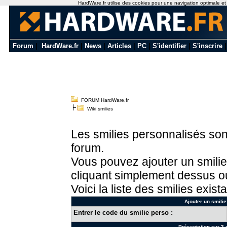
HardWare.fr utilise des cookies pour une navigation optimale et de
Forum
|
HardWare.fr
|
News
|
Articles
|
PC
|
S'identifier
|
S'inscrire
FORUM HardWare.fr
Wiki smilies
Les smilies personnalisés sont
forum.
Vous pouvez ajouter un smilie
cliquant simplement dessus ou
Voici la liste des smilies exista
Ajouter un smilie
Entrer le code du smilie perso :
Présentation sur 3