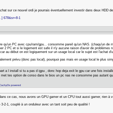
chat sur ce nouvel ordi je pourrais éventuellement investir dans deux HDD de
..] 678&sr=8-1
re qu'un PC avec cpu/ram/gpu... consomme pareil qu'un NAS. (chaqu'un de
r 2 PC et si le logement est safe il n'y aucune raison d'avoir de problèmes ni 
car au début on est logiquement sur un usage local car le sujet est l'achat 
nitialement prévu (donc pas local), pourquoi pas mais en usage local le plus si
t a l install si tu a pas d igpu , donc hop deja exit le gpu car une fois instal
tu met tes option de conso dans le bios un pc nas ne consomme pas autant qu
 CachyOs powered
s dans ce cas, nous avons un GPU gamer et un CPU tout aussi gamer, rien à
3-2-1, couplé à un onduleur avec un tant soit peu de qualité !