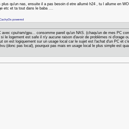
us qu'un nas, ensuite il a pas besoin d etre allumé h24 , tu l allume en WOL 
 etc et ta tout dans le baba ....
 CachyOs powered
C avec cpu/ram/gpu... consomme pareil qu'un NAS. (chaqu'un de mes PC c
i le logement est safe il n'y aucune raison d'avoir de problèmes ni d'orage ou 
t on est logiquement sur un usage local car le sujet est l'achat d'un PC et 
 prévu (donc pas local), pourquoi pas mais en usage local le plus simple est qu