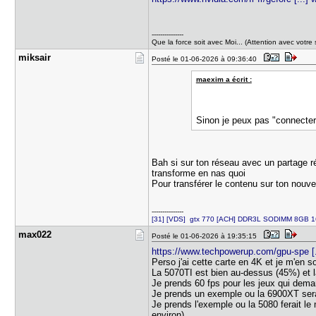
---------------
Que la force soit avec Moi... (Attention avec votre 
miksair
Posté le 01-06-2026 à 09:36:40
maexim a écrit :
Sinon je peux pas "connecter
Bah si sur ton réseau avec un partage ré
transforme en nas quoi
Pour transférer le contenu sur ton nouv
---------------
[31] [VDS] gtx 770 [ACH] DDR3L SODIMM 8GB 
max022
Posté le 01-06-2026 à 19:35:15
https://www.techpowerup.com/gpu-spe [.
Perso j'ai cette carte en 4K et je m'en 
La 5070TI est bien au-dessus (45%) et
Je prends 60 fps pour les jeux qui dem
Je prends un exemple ou la 6900XT serait
Je prends l'exemple ou la 5080 ferait le
environ)