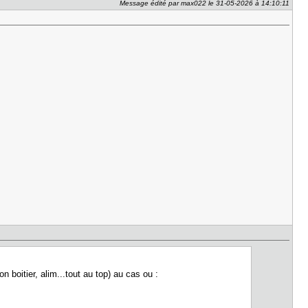
Message édité par max022 le 31-05-2026 à 14:10:11
n boitier, alim...tout au top) au cas ou :