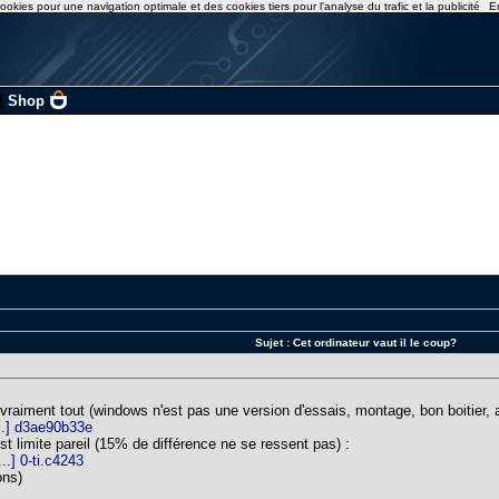
ookies pour une navigation optimale et des cookies tiers pour l'analyse du trafic et la publicité
E
|
Shop
Sujet :
Cet ordinateur vaut il le coup?
 vraiment tout (windows n'est pas une version d'essais, montage, bon boitier, 
..] d3ae90b33e
est limite pareil (15% de différence ne se ressent pas) :
.] 0-ti.c4243
ons)