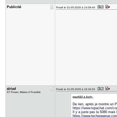
Publicité
Posté le 31-05-2026 à 14:09:44
alriad
Posté le 31-05-2026 à 16:34:03
ST Power, Makes it Possible
max022 a écrit :
De rien, après je montre un P
https://www.topachat.com/con
Il y a juste pas la 5080 mais
https://www.techpowerup.com/