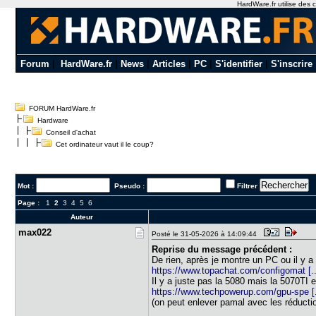
HardWare.fr utilise des c
Forum
|
HardWare.fr
|
News
|
Articles
|
PC
|
S'identifier
|
S'inscrire
FORUM HardWare.fr
Hardware
Conseil d'achat
Cet ordinateur vaut il le coup?
Mot :
Pseudo :
Filtrer
Page :
1
2
3
4
5
6
Auteur
max022
Posté le 31-05-2026 à 14:09:44
Reprise du message précédent :
De rien, après je montre un PC ou il y a
https://www.topachat.com/configomat [.
Il y a juste pas la 5080 mais la 5070TI 
https://www.techpowerup.com/gpu-spe [..
(on peut enlever pamal avec les réducti