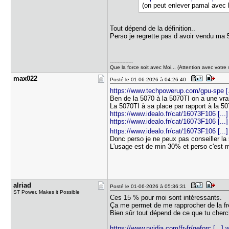
(on peut enlever pamal avec 
Tout dépend de la définition..
Perso je regrette pas d avoir vendu ma
---------------
Que la force soit avec Moi... (Attention avec votre 
max022
Posté le 01-06-2026 à 04:26:40
https://www.techpowerup.com/gpu-spe [.
Ben de la 5070 à la 5070TI on a une vra
La 5070TI à sa place par rapport à la 5
https://www.idealo.fr/cat/16073F106 [...]
https://www.idealo.fr/cat/16073F106 [...]
https://www.idealo.fr/cat/16073F106 [...]
Donc perso je ne peux pas conseiller la
L'usage est de min 30% et perso c'est
alriad
Posté le 01-06-2026 à 05:36:31
ST Power, Makes it Possible
Ces 15 % pour moi sont intéressants.
Ça me permet de me rapprocher de la 
Bien sûr tout dépend de ce que tu cherch
https://www.nvidia.com/fr-fr/geforc [...]