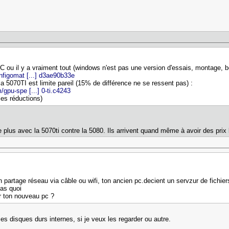
C ou il y a vraiment tout (windows n'est pas une version d'essais, montage, bo
figomat [...] d3ae90b33e
 la 5070TI est limite pareil (15% de différence ne se ressent pas) :
gpu-spe [...] 0-ti.c4243
les réductions)
 de plus avec la 5070ti contre la 5080. Ils arrivent quand même à avoir des pri
 partage réseau via câble ou wifi, ton ancien pc.decient un servzur de fichier
nas quoi
ur ton nouveau pc ?
es disques durs internes, si je veux les regarder ou autre.