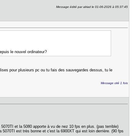
Message édité par alriad le 01-06-2026 à 05:37:45
puis le nouvel ordinateur?
alises pour plusieurs pc ou tu fais des sauvegardes dessus, tu le
Message cité 1 fois
5070TI et la 5080 apporte à vu de nez 10 fps en plus. (pas terrible)
 5070TI est très bonne et c'est la 6900XT qui est loin derrière. (90 fps