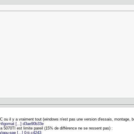
C ou il y a vraiment tout (windows n'est pas une version d'essais, montage, bo
figomat [...] d3ae90b33e
 la 5070TI est limite pareil (15% de différence ne se ressent pas) :
gpu-spe [...] 0-ti.c4243