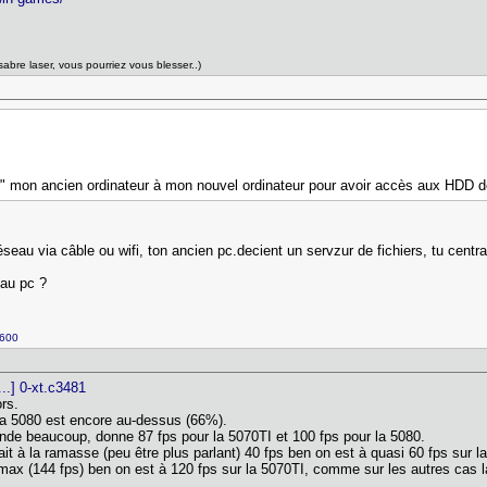
sabre laser, vous pourriez vous blesser..)
" mon ancien ordinateur à mon nouvel ordinateur pour avoir accès aux HDD de
seau via câble ou wifi, ton ancien pc.decient un servzur de fichiers, tu centr
eau pc ?
1600
..] 0-xt.c3481
sors.
 la 5080 est encore au-dessus (66%).
ande beaucoup, donne 87 fps pour la 5070TI et 100 fps pour la 5080.
 à la ramasse (peu être plus parlant) 40 fps ben on est à quasi 60 fps sur la 
 max (144 fps) ben on est à 120 fps sur la 5070TI, comme sur les autres cas la