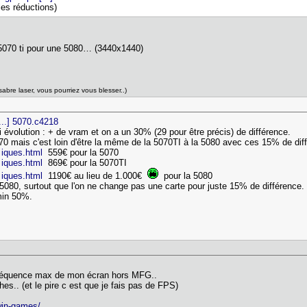
les réductions)
 5070 ti pour une 5080… (3440x1440)
sabre laser, vous pourriez vous blesser..)
..] 5070.c4218
i évolution : + de vram et on a un 30% (29 pour être précis) de différence.
070 mais c'est loin d'être la même de la 5070TI à la 5080 avec ces 15% de di
 iques.html
559€ pour la 5070
 iques.html
869€ pour la 5070TI
 iques.html
1190€ au lieu de 1.000€
pour la 5080
 5080, surtout que l'on ne change pas une carte pour juste 15% de différence
 min 50%.
fréquence max de mon écran hors MFG..
es.. (et le pire c est que je fais pas de FPS)
 win-games/