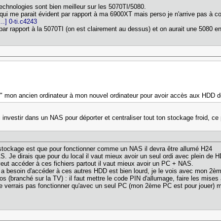
technologies sont bien meilleur sur les 5070TI/5080.
 qui me parait évident par rapport à ma 6900XT mais perso je n'arrive pas à co
.] 0-ti.c4243
par rapport à la 5070TI (on est clairement au dessus) et on aurait une 5080 en
" mon ancien ordinateur à mon nouvel ordinateur pour avoir accès aux HDD de
investir dans un NAS pour déporter et centraliser tout ton stockage froid, ce
 stockage est que pour fonctionner comme un NAS il devra être allumé H24
. Je dirais que pour du local il vaut mieux avoir un seul ordi avec plein de 
 veut accéder à ces fichiers partout il vaut mieux avoir un PC + NAS.
 a besoin d'accéder à ces autres HDD est bien lourd, je le vois avec mon 2
s (branché sur la TV) : il faut mettre le code PIN d'allumage, faire les mises à
e verrais pas fonctionner qu'avec un seul PC (mon 2ème PC est pour jouer) 