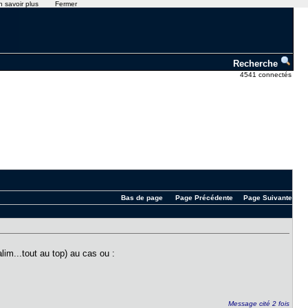
n savoir plus
Fermer
Recherche
4541 connectés
Bas de page
Page Précédente
Page Suivante
alim...tout au top) au cas ou :
Message cité 2 fois