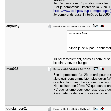
Je m'en sors avec l'upscaling mais les 
Bref je comprends l’intérêt de la 5070TI
https://www.techpowerup.com/gpu-spe [..
Je comprends aussi l’intérêt de la 5090 
anyb0dy
Posté le 02-06-2026 à 13:06:57
maexim a écrit :
Sinon je peux pas "connecter
Tu peux totalement, après tu peux aussi 
besoins / envie / budget.
max022
Posté le 02-06-2026 à 14:28:57
Ben le problème d'un 2ème ordi pour le
alors qu'il consomme bien plus qu'un NAS
(solution la moins cher) et dès que l'on
Nb : utiliser son 2ème PC que quand on
PC que j'allume pour jouer aux jeux vidéo
Alors cela va dans mon cas car je ne m
quicksilve​r01
Posté le 02-06-2026 à 15:07:43