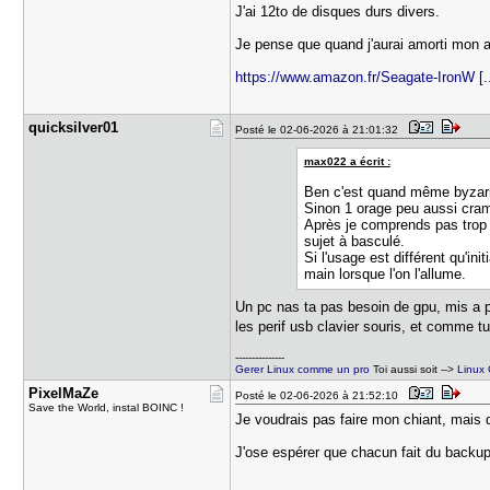
J'ai 12to de disques durs divers.
Je pense que quand j'aurai amorti mon a
https://www.amazon.fr/Seagate-IronW [.
quicksilve​r01
Posté le 02-06-2026 à 21:01:32
max022 a écrit :
Ben c'est quand même byzar
Sinon 1 orage peu aussi crame
Après je comprends pas trop 
sujet à basculé.
Si l'usage est différent qu'i
main lorsque l'on l'allume.
Un pc nas ta pas besoin de gpu, mis a par
les perif usb clavier souris, et comme 
---------------
Gerer Linux comme un pro
Toi aussi soit -->
Linux
PixelMaZe
Posté le 02-06-2026 à 21:52:10
Save the World, instal BOINC !
Je voudrais pas faire mon chiant, mai
J'ose espérer que chacun fait du backup 