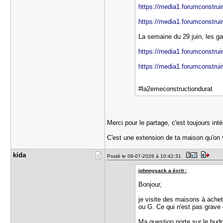
https://media1.forumconstruir
https://media1.forumconstruir
La semaine du 29 juin, les ga
https://media1.forumconstruir
https://media1.forumconstruir
#la2emeconstructiondurat
Merci pour le partage, c'est toujours i
C'est une extension de ta maison qu'on v
kida
Posté le 08-07-2026 à 10:42:31
johnnysack a écrit :
Bonjour,
je visite des maisons à achet
ou G. Ce qui n'est pas grave 
Ma question porte sur le bud