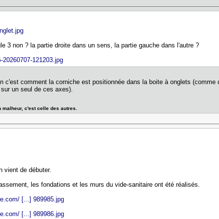
glet.jpg
le 3 non ? la partie droite dans un sens, la partie gauche dans l'autre ?
G-20260707-121203.jpg
ation c'est comment la corniche est positionnée dans la boite à onglets (comme 
 sur un seul de ces axes).
 malheur, c'est celle des autres.
 vient de débuter.
rassement, les fondations et les murs du vide-sanitaire ont été réalisés.
e.com/ [...] 989985.jpg
e.com/ [...] 989986.jpg