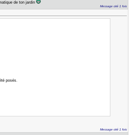
omatique de ton jardin
Message cité 1 fois
 été posés.
Message cité 1 fois