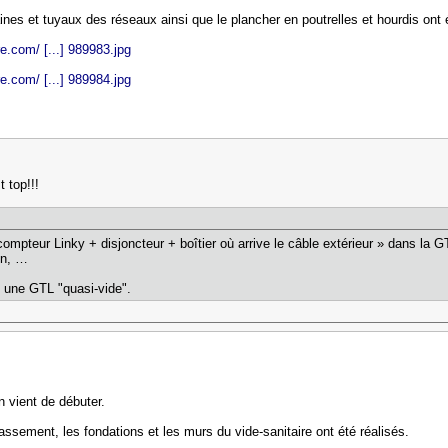
ines et tuyaux des réseaux ainsi que le plancher en poutrelles et hourdis ont
e.com/ [...] 989983.jpg
e.com/ [...] 989984.jpg
t top!!!
compteur Linky + disjoncteur + boîtier où arrive le câble extérieur » dans la G
on, …
t une GTL "quasi-vide".
 vient de débuter.
rassement, les fondations et les murs du vide-sanitaire ont été réalisés.