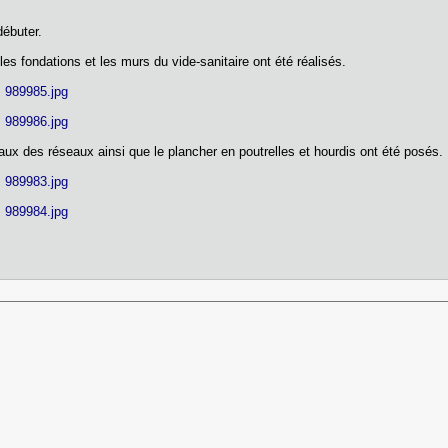
débuter.
les fondations et les murs du vide-sanitaire ont été réalisés.
] 989985.jpg
] 989986.jpg
aux des réseaux ainsi que le plancher en poutrelles et hourdis ont été posés.
] 989983.jpg
] 989984.jpg