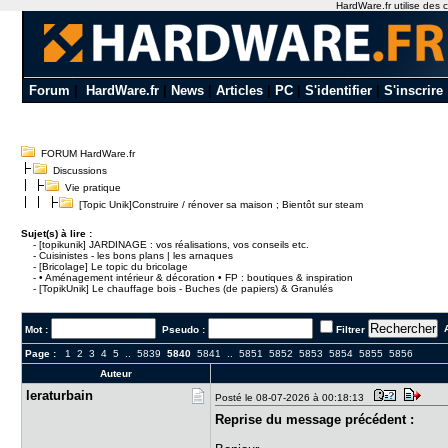
HardWare.fr utilise des c
Forum
|
HardWare.fr
|
News
|
Articles
|
PC
|
S'identifier
|
S'inscrire
FORUM HardWare.fr
Discussions
Vie pratique
[Topic Unik]Construire / rénover sa maison ; Bientôt sur steam
Sujet(s) à lire :
-
[topikunik] JARDINAGE : vos réalisations, vos conseils etc.
-
Cuisinistes - les bons plans | les arnaques
-
[Bricolage] Le topic du bricolage
-
• Aménagement intérieur & décoration • FP : boutiques & inspiration
-
[TopikUnik] Le chauffage bois - Buches (de papiers) & Granulés
A
Mot :
Pseudo :
Filtrer
Page :
1
2
3
4
5
..
5839
5840
5841
..
5851
5852
5853
5854
5855
5856
Auteur
leraturbai​n
Posté le 08-07-2026 à 00:18:13
Reprise du message précédent :