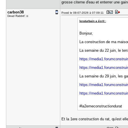
grosse citerne d'eau et enterrer une gai
carbon38
Posté le 08-07-2026 à 07:09:11
Dead Rabbit! :o
leraturbain a écrit :
Bonjour,
La construction de ma maison
La semaine du 22 juin, le ter
https://media1.forumconstruir
https://media1.forumconstruir
La semaine du 29 juin, les ga
https://media1.forumconstruir
https://media1.forumconstruir
#la2emeconstructiondurat
Et la 1ere construction du rat, qu'est e