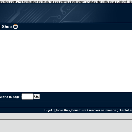
ookies pour une navigation optimale et des cookies tiers pour l'analyse du trafic et la publicité
E
|
Shop
ller à la page :
Sujet :
[Topic Unik]Construire / rénover sa maison ; Bientôt 