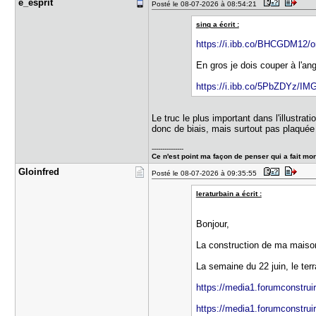
e_esprit
Posté le 08-07-2026 à 08:54:21
sinq a écrit :
https://i.ibb.co/BHCGDM12/on
En gros je dois couper à l'ang
https://i.ibb.co/5PbZDYz/IM
Le truc le plus important dans l'illustr
donc de biais, mais surtout pas plaquée
---------------
Ce n'est point ma façon de penser qui a fait mon
Gloinfred
Posté le 08-07-2026 à 09:35:55
leraturbain a écrit :
Bonjour,
La construction de ma maison
La semaine du 22 juin, le ter
https://media1.forumconstruir
https://media1.forumconstruir