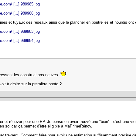
e.com/ [...] 989985.jpg
e.com/ [...] 989986.jpg
ines et tuyaux des réseaux ainsi que le plancher en poutrelles et hourdis ont
e.com/ [...] 989983.jpg
e.com/ [...] 989984.jpg
ntéressant les constructions neuves
oit à droite sur la première photo ?
er et rénover pour une RP. Je pense en avoir trouvé une "bien" : c'est une vi
en soi car ça permet d'être éligible à MaPrimeRénov.
get travaux. Comment faire pour avoir une estimation suffisamment précise d