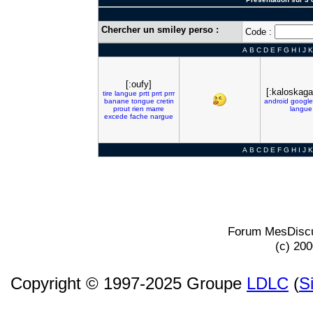
Chercher un smiley perso :
Code :
A
B
C
D
E
F
G
H
I
J
K
[:oufy]
[:kaloskaga
tire
langue
prtt
prrt
prrr
banane
tongue
cretin
android
google
prout
rien
marre
langue
excede
fache
nargue
A
B
C
D
E
F
G
H
I
J
K
Forum MesDiscu
(c) 20
Copyright © 1997-2025 Groupe
LDLC
(
S