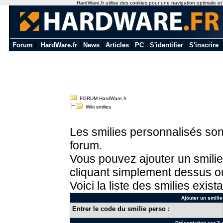
HardWare.fr utilise des cookies pour une navigation optimale et de
Forum
|
HardWare.fr
|
News
|
Articles
|
PC
|
S'identifier
|
S'inscrire
FORUM HardWare.fr
Wiki smilies
Les smilies personnalisés sont
forum.
Vous pouvez ajouter un smilie
cliquant simplement dessus ou
Voici la liste des smilies exista
Ajouter un smilie
Entrer le code du smilie perso :
Présentation sur 3