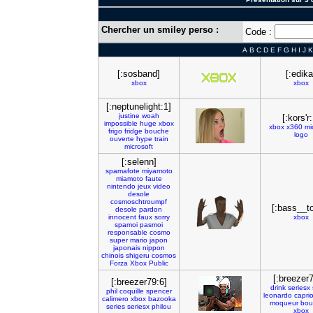
Chercher un smiley perso :
Code :
A
B
C
D
E
F
G
H
I
J
K
[:sosband]
[:edika
xbox
xbox
[:neptunelight:1]
justine
woah
[:kors'r:
impossible
huge
xbox
xbox
x360
mi
frigo
fridge
bouche
logo
ouverte
hype
train
microsoft
[:selenn]
spamafote
miyamoto
miamoto
faute
nintendo
jeux
video
desole
cosmoschtroumpf
[:bass__t
desole
pardon
innocent
faux
sorry
xbox
spamoi
pasmoi
responsable
cosmo
super
mario
japon
japonais
nippon
chinois
shigeru
cosmos
Forza
Xbox
Public
[:breezer7
[:breezer79:6]
drink
seriesx
phil
coquille
spencer
leonardo
capri
calimero
xbox
bazooka
moqueur
bou
series
seriesx
philou
xbox