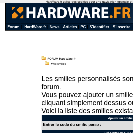
HardWare.fr utilise des cookies pour une navigation optimale et de
Forum
|
HardWare.fr
|
News
|
Articles
|
PC
|
S'identifier
|
S'inscrire
FORUM HardWare.fr
Wiki smilies
Les smilies personnalisés sont
forum.
Vous pouvez ajouter un smilie
cliquant simplement dessus ou
Voici la liste des smilies exista
Ajouter un smilie
Entrer le code du smilie perso :
Présentation sur 3