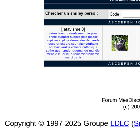
Chercher un smiley perso :
Code :
A
B
C
D
E
F
G
H
I
J
K
[:atavisme:8]
raton
laveur
ratonlaveur
prie
prier
priere
supplier
supplie
pitie
please
implorer
implore
demander
demande
esperer
espere
souhaiter
souhaite
souhait
vouloir
volonte
catholique
catho
quemander
quemande
mendier
mendie
louer
loue
remercier
remercie
merci
benir
A
B
C
D
E
F
G
H
I
J
K
Forum MesDiscu
(c) 20
Copyright © 1997-2025 Groupe
LDLC
(
S