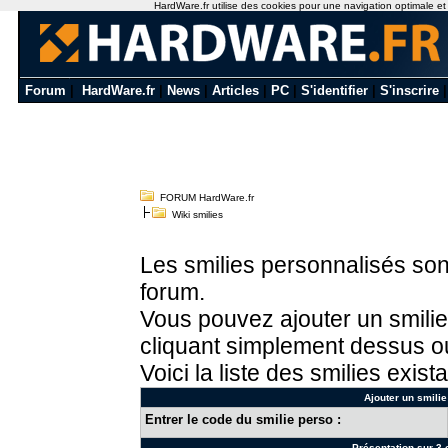
HardWare.fr utilise des cookies pour une navigation optimale et de
Forum
|
HardWare.fr
|
News
|
Articles
|
PC
|
S'identifier
|
S'inscrire
FORUM HardWare.fr
Wiki smilies
Les smilies personnalisés sont
forum.
Vous pouvez ajouter un smilie
cliquant simplement dessus ou
Voici la liste des smilies exista
Ajouter un smilie
Entrer le code du smilie perso :
Présentation sur 3