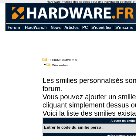
HardWare.fr utilise des cookies pour une navigation optimale et de
Forum
|
HardWare.fr
|
News
|
Articles
|
PC
|
S'identifier
|
S'inscrire
FORUM HardWare.fr
Wiki smilies
Les smilies personnalisés sont
forum.
Vous pouvez ajouter un smilie
cliquant simplement dessus ou
Voici la liste des smilies exista
Ajouter un smilie
Entrer le code du smilie perso :
Présentation sur 3