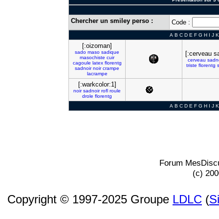
Chercher un smiley perso :
Code :
A
B
C
D
E
F
G
H
I
J
K
[:oizoman]
sado
maso
sadique
[:cerveau sa
masochiste
cuir
cerveau
sadno
cagoule
latex
florentg
triste
florentg
sadnoir
noir
crampe
lacrampe
[:warkcolor:1]
noir
sadnoir
rofl
roule
drole
florentg
A
B
C
D
E
F
G
H
I
J
K
Forum MesDiscu
(c) 20
Copyright © 1997-2025 Groupe
LDLC
(
S