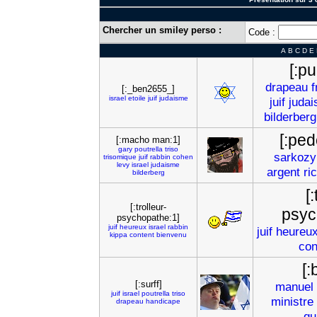
Chercher un smiley perso :
Code :
A
B
C
D
E
[:p
drapeau
f
[:_ben2655_]
israel
etoile
juif
judaisme
juif
juda
bilderberg
[:pe
[:macho man:1]
gary
poutrella
triso
sarkozy
trisomique
juif
rabbin
cohen
levy
israel
judaisme
argent
ri
bilderberg
[
[:trolleur-
psyc
psychopathe:1]
juif
heureux
israel
rabbin
juif
heureu
kippa
content
bienvenu
con
[:
[:surff]
manuel
juif
israel
poutrella
triso
ministre
drapeau
handicape
qu