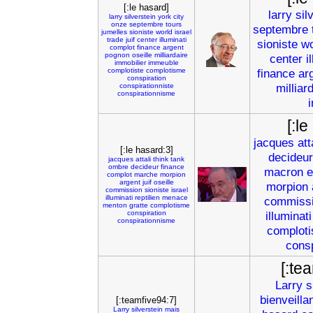
[:le hasard]
larry
sil
larry
silverstein
york
city
onze
septembre
tours
septembre
jumelles
sioniste
world
israel
trade
juif
center
illuminati
sioniste
wo
complot
finance
argent
pognon
oseille
milliardaire
center
i
immobilier
immeuble
complotiste
complotisme
finance
ar
conspiration
milliar
conspirationniste
conspirationnisme
[:l
jacques
att
[:le hasard:3]
decideur
jacques
attali
think
tank
ombre
decideur
finance
macron
complot
marche
morpion
argent
juif
oseille
morpion
commission
sioniste
israel
illuminati
reptilien
menace
commiss
menton
gratte
complotisme
conspiration
illuminati
conspirationnisme
complot
cons
[:te
Larry
s
bienveilla
[:teamfive94:7]
Larry
silverstein
mais