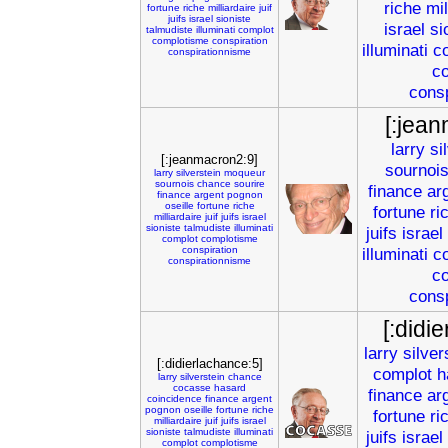
riche
mil
fortune
riche
milliardaire
juif
juifs
israel
sioniste
israel
si
talmudiste
illuminati
complot
complotisme
conspiration
illuminati
c
conspirationnisme
co
cons
[:jea
larry
si
[:jeanmacron2:9]
sournoi
larry
silverstein
moqueur
sournois
chance
sourire
finance
ar
finance
argent
pognon
oseille
fortune
riche
fortune
ri
milliardaire
juif
juifs
israel
sioniste
talmudiste
illuminati
juifs
israel
complot
complotisme
conspiration
illuminati
c
conspirationnisme
co
cons
[:didi
larry
silver
[:didierlachance:5]
complot
h
larry
silverstein
chance
cocasse
hasard
finance
ar
coincidence
finance
argent
pognon
oseille
fortune
riche
fortune
ri
milliardaire
juif
juifs
israel
sioniste
talmudiste
illuminati
juifs
israel
complot
complotisme