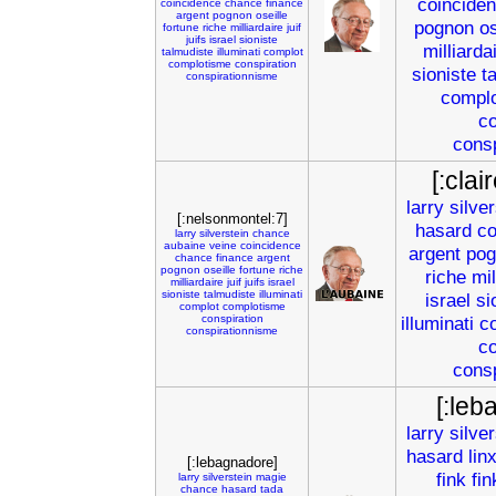
coincide
coincidence
chance
finance
argent
pognon
oseille
pognon
os
fortune
riche
milliardaire
juif
juifs
israel
sioniste
milliarda
talmudiste
illuminati
complot
complotisme
conspiration
sioniste
t
conspirationnisme
compl
co
cons
[:cla
larry
silver
[:nelsonmontel:7]
hasard
co
larry
silverstein
chance
aubaine
veine
coincidence
argent
pog
chance
finance
argent
pognon
oseille
fortune
riche
riche
mil
milliardaire
juif
juifs
israel
sioniste
talmudiste
illuminati
israel
si
complot
complotisme
conspiration
illuminati
c
conspirationnisme
co
cons
[:leb
larry
silver
hasard
lin
[:lebagnadore]
fink
fi
larry
silverstein
magie
chance
hasard
tada