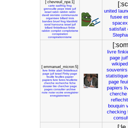
[:chevreuil_npa:1]
[:s
carte
sadfrog
frog
grenouille
pepe
triste
juif
united
laun
israel
rabin
rabbin
rabbi
david
sioniste
communaute
fusee
e
organisee
billard
trois
bandes
bruel
frog
klarsfeld
spacex
soral
hanouna
israel
juif
billard
finkielkraut
finkie
satisfait
rabbin
complot
complotisme
Stepha
conspiration
conspirationnisme
[:som
livre
finki
page
juif
wikiped
[:emmanuel_micron:5]
souvenirs
livre
finkie
alain
finkielkraut
page
juif
israel
Finky
page
statistique
feuille
feuilles
papier
papiers
livre
livres
feuillette
page
feui
cherche
recherche
fiche
dossier
lire
chercher
page
papiers
li
pages
consulter
archive
note
noter
ecrire
enregistrer
cherche
enregistrement
reflechit
bouquin
v
checking
consul
[:l