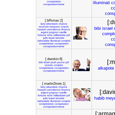
conspiration
illuminati
c
conspirationnisme
co
cons
[:bffsmax:2]
[:d
larry
silverstein
chance
sournois
moqueur
coquin
bibi
israel
hasard
coincidence
finance
argent
pognon
oseille
compl
fortune
riche
milliardaire
juif
juifs
israel
sioniste
co
talmudiste
illuminati
complot
cons
complotisme
conspiration
conspirationnisme
[:dworkin:8]
[:m
bibi
israel
yeah
pouce
juif
victoire
complot
alkapote
complotisme
conspiration
conspirationnisme
[:martin2troie:1]
larry
silverstein
chance
hasard
coincidence
finance
[:davi
argent
pognon
oseille
fortune
riche
milliardaire
juif
habib
mey
juifs
israel
sioniste
talmudiste
illuminati
complot
complotisme
conspiration
conspirationnisme
[:arma