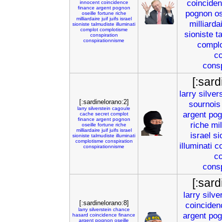
coincide
innocent
coincidence
finance
argent
pognon
pognon
os
oseille
fortune
riche
milliardaire
juif
juifs
israel
milliarda
sioniste
talmudiste
illuminati
complot
complotisme
sioniste
t
conspiration
conspirationnisme
compl
co
cons
[:sard
larry
silver
[:sardinelorano:2]
sournois
larry
silverstein
cagoule
argent
pog
cache
secret
complot
finance
argent
pognon
riche
mil
oseille
fortune
riche
milliardaire
juif
juifs
israel
israel
si
sioniste
talmudiste
illuminati
complotisme
conspiration
illuminati
c
conspirationnisme
co
cons
[:sard
larry
silve
[:sardinelorano:8]
coinciden
larry
silverstein
chance
argent
pog
hasard
coincidence
finance
argent
pognon
oseille