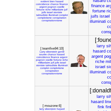
hasard
co
evident
bien
hasard
coincidence
chance
finance
finance
ar
argent
pognon
oseille
fortune
riche
milliardaire
juif
fortune
ri
juifs
israel
sioniste
talmudiste
illuminati
complot
juifs
israel
complotisme
conspiration
illuminati
c
conspirationnisme
co
cons
[:foun
larry
si
[:teamfive94:10]
hasard
co
Larry
silverstein
gentil
sourire
chance
hasard
argent
pog
coincidence
finance
argent
pognon
oseille
fortune
riche
riche
mil
milliardaire
juif
juifs
israel
sioniste
talmudiste
illuminati
israel
si
complot
complotisme
conspiration
illuminati
c
conspirationnisme
co
cons
[:donald
larry
si
hasard
lin
[:mouzone:6]
fink
fi
larry
silverstein
hasard