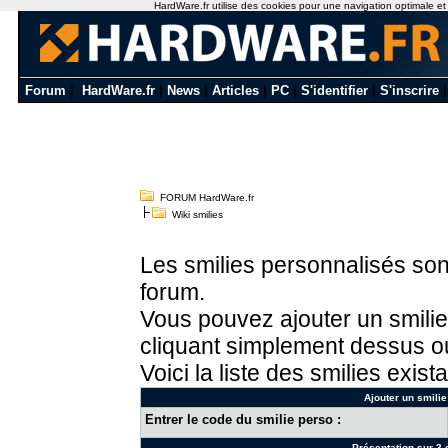
HardWare.fr utilise des cookies pour une navigation optimale et de
Forum
|
HardWare.fr
|
News
|
Articles
|
PC
|
S'identifier
|
S'inscrire
FORUM HardWare.fr
Wiki smilies
Les smilies personnalisés sont
forum.
Vous pouvez ajouter un smilie
cliquant simplement dessus ou
Voici la liste des smilies exista
Ajouter un smilie
Entrer le code du smilie perso :
Présentation sur 3