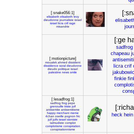
[:s
[:snake056:1]
elisabeth
elisabeth
levy
elisabet
dieudonne
journaliste
israel
israel
licra
crif
rage
jour
misandrie
[:ge 
sadfrog
chapeau
j
[:motionpicture]
antisemit
moualek
ahmed
dissident
licra
crif
dissidence
soral
dieudonne
dieudo
politique
israel
jakubowi
palestine
news
smile
finkie
fin
complot
cons
[:lesadfrog:1]
sadfrog
frog
pepe
[:rich
grenouille
triste
juif
antisemite
antisemitisme
happy
merchant
meme
heck
hein
4chan
oseille
pognon
fric
juif
juifs
israel
sioniste
talmudiste
complot
complotisme
conspiration
conspirationnisme