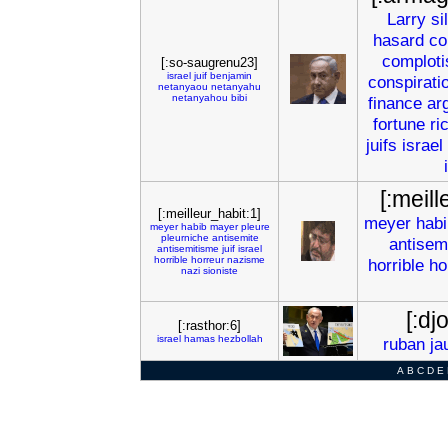
Larry
si
hasard
co
complot
[:so-saugrenu23]
israel
juif
benjamin
conspirati
netanyaou
netanyahu
netanyahou
bibi
finance
ar
fortune
ri
juifs
israel
[:meill
[:meilleur_habit:1]
meyer
habi
meyer
habib
mayer
pleure
pleurniche
antisemite
antisem
antisemitisme
juif
israel
horrible
horreur
nazisme
horrible
ho
nazi
sioniste
[:dj
[:rasthor:6]
israel
hamas
hezbollah
ruban
ja
A
B
C
D
E