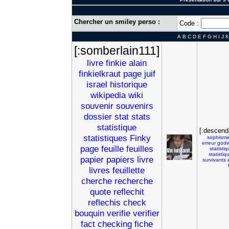
Chercher un smiley perso :
Code :
A
B
C
D
E
F
G
H
I
J
K
[:somberlain111]
livre
finkie
alain
finkielkraut
page
juif
israel
historique
wikipedia
wiki
souvenir
souvenirs
dossier
stat
stats
statistique
[:descend
statistiques
Finky
sophism
erreur
godw
page
feuille
feuilles
statisti
statistiq
papier
papiers
livre
survivants
livres
feuillette
cherche
recherche
quote
reflechit
reflechis
check
bouquin
verifie
verifier
fact
checking
fiche