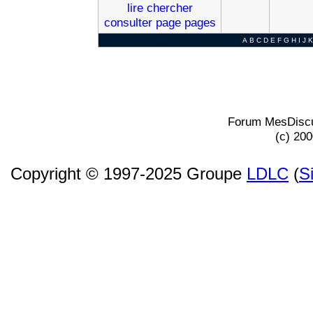
lire
chercher
consulter
page
pages
A
B
C
D
E
F
G
H
I
J
K
Forum MesDiscu
(c) 20
Copyright © 1997-2025 Groupe
LDLC
(
S