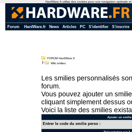
HardWare.fr utilise des cookies pour une navigation optimale et de
Forum
|
HardWare.fr
|
News
|
Articles
|
PC
|
S'identifier
|
S'inscrire
FORUM HardWare.fr
Wiki smilies
Les smilies personnalisés sont
forum.
Vous pouvez ajouter un smilie
cliquant simplement dessus ou
Voici la liste des smilies exista
Ajouter un smilie
Entrer le code du smilie perso :
Présentation sur 3