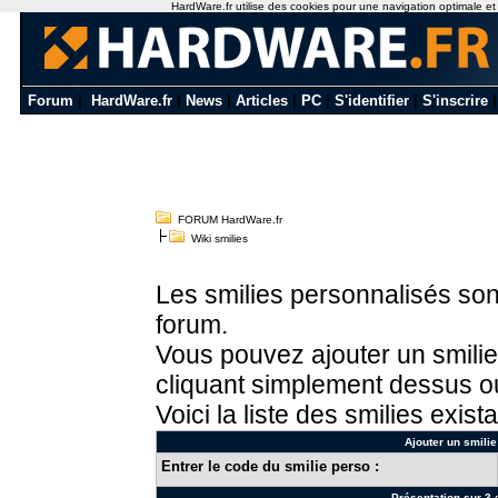
HardWare.fr utilise des cookies pour une navigation optimale et de
Forum
|
HardWare.fr
|
News
|
Articles
|
PC
|
S'identifier
|
S'inscrire
FORUM HardWare.fr
Wiki smilies
Les smilies personnalisés sont
forum.
Vous pouvez ajouter un smilie
cliquant simplement dessus ou
Voici la liste des smilies exista
Ajouter un smilie
Entrer le code du smilie perso :
Présentation sur 3