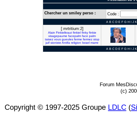
Chercher un smiley perso :
Code :
A
B
C
D
E
F
G
H
I
J
K
[:mrtritium:2]
Alain
Finkielkraut
finkiel
finky
finkie
visagepaume
facepalm
face
palm
taisez
vous
gueules
ferme
fermez
stop
juif
sioniste
Antifa
religion
Israel
marre
A
B
C
D
E
F
G
H
I
J
K
Forum MesDiscu
(c) 20
Copyright © 1997-2025 Groupe
LDLC
(
S