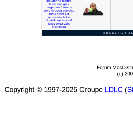
dieudonne
dieudo
tasse
earl
grey
bergamote
boisson
verre
infusion
verveine
tilleul
brexit
juif
antisemite
finkie
finkielkraut
licra
crif
jakubowicz
valls
cukierman
A
B
C
D
E
F
G
H
I
J
K
Forum MesDiscu
(c) 20
Copyright © 1997-2025 Groupe
LDLC
(
S