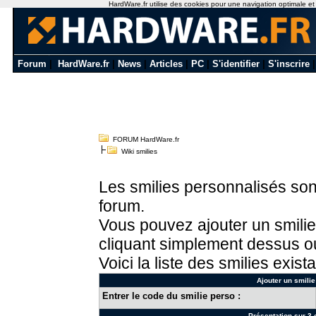
HardWare.fr utilise des cookies pour une navigation optimale et de
Forum
|
HardWare.fr
|
News
|
Articles
|
PC
|
S'identifier
|
S'inscrire
FORUM HardWare.fr
Wiki smilies
Les smilies personnalisés sont
forum.
Vous pouvez ajouter un smilie
cliquant simplement dessus ou
Voici la liste des smilies exista
Ajouter un smilie
Entrer le code du smilie perso :
Présentation sur 3