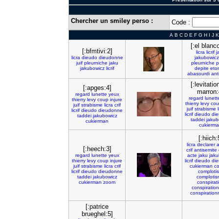
Chercher un smiley perso :
Code :
A
B
C
D
E
F
G
H
I
J
K
[:el blanc
[:bfmtivi:2]
licra
licrif
j
licra
dieudo
dieudonne
jakubowicz
juif
pleurniche
jaku
pleurniche
p
jakubowicz
licrif
depite
eto
abasourdi
ant
[:levitatio
[:apges:4]
marron:
regard
lunette
yeux
regard
lunett
thierry
levy
coup
injure
thierry
levy
co
juif
strabisme
licra
crif
juif
strabisme
licrif
dieudo
dieudonne
licrif
dieudo
di
taddei
jakubowicz
taddei
jakub
cukierman
cukierm
[:hiich:
licra
declarer
a
[:heech:3]
crif
antisemite
regard
lunette
yeux
acte
jaku
jaku
thierry
levy
coup
injure
licrif
dieudo
di
juif
strabisme
licra
crif
cukierman
co
licrif
dieudo
dieudonne
complotis
taddei
jakubowicz
comploti
cukierman
zoom
conspirat
conspiration
conspiration
[:patrice
brueghel:5]