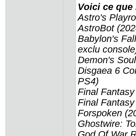
Voici ce que
Astro's Playr
AstroBot (202
Babylon's Fal
exclu console
Demon's Soul
Disgaea 6 Co
PS4)
Final Fantasy
Final Fantasy
Forspoken (2
Ghostwire: To
God Of War R