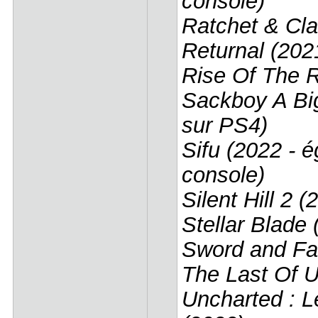
console)
Ratchet & Clan
Returnal (202
Rise Of The R
Sackboy A Bi
sur PS4)
Sifu (2022 - 
console)
Silent Hill 2 (
Stellar Blade 
Sword and Fai
The Last Of U
Uncharted : L