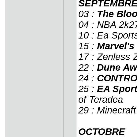
SEPTEMBR
03 :
The Blo
04 : NBA 2k
10 : Ea Sport
15 :
Marvel's
17 : Zenless 
22 :
Dune Aw
24 :
CONTRO
25 :
EA Sport
of Teradea
29 : Minecraf
OCTOBRE