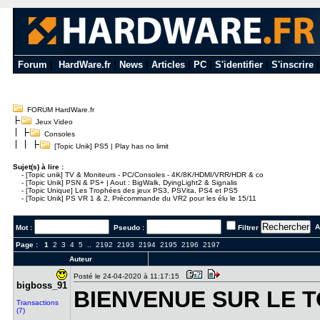
Forum
|
HardWare.fr
|
News
|
Articles
|
PC
|
S'identifier
|
S'inscrire
FORUM HardWare.fr
Jeux Video
Consoles
[Topic Unik] PS5 | Play has no limit
Sujet(s) à lire :
-
[Topic unik] TV & Moniteurs - PC/Consoles - 4K/8K/HDMI/VRR/HDR & co
-
[Topic Unik] PSN & PS+ | Aout : BigWalk, DyingLight2 & Signalis
-
[Topic Unique] Les Trophées des jeux PS3, PSVita, PS4 et PS5
-
[Topic Unik] PS VR 1 & 2, Précommande du VR2 pour les élu le 15/11
Al
Mot :
Pseudo :
Filtrer
Page :
1
2
3
4
5
..
2192
2193
2194
2195
2196
2197
Auteur
Posté le 24-04-2020 à 11:17:15
bigboss_91
BIENVENUE SUR LE TOP
Transactions
(7)