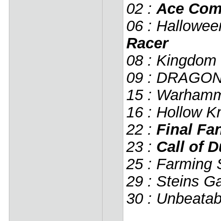
02 :
Ace Com
06 : Hallowe
Racer
08 : Kingdom H
09 : DRAGON
15 : Warhamm
16 : Hollow K
22 :
Final Fa
23 :
Call of 
25 : Farming 
29 : Steins G
30 : Unbeatab