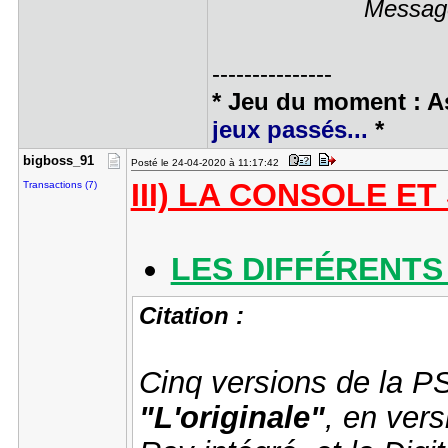
Message
---------------
* Jeu du moment : A
jeux passés...
*
bigboss_91
Posté le 24-04-2020 à 11:17:42
III) LA CONSOLE E
Transactions (7)
LES DIFFÉRENTS
Citation :
Cinq versions de la PS
"L'originale"
, en vers