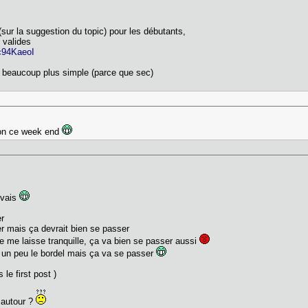
 (sur la suggestion du topic) pour les débutants,
nt valides
c94KaeoI
st beaucoup plus simple (parce que sec)
tion ce week end
uvais
yer
ier mais ça devrait bien se passer
e me laisse tranquille, ça va bien se passer aussi
re un peu le bordel mais ça va se passer
le first post )
 autour ?