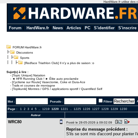
HardWare.fr utilise des c
Forum
|
HardWare.fr
|
News
|
Articles
|
PC
|
S'identifier
|
S'inscrire
FORUM HardWare.fr
Discussions
Sports
[Redface Triathlon Club] Il n'y a plus de saison :o
Sujet(s) à lire :
-
[Topic Unique] Natation
-
◄ HFR Running Club ! ► Élite auto proclamée
-
[Cyclisme sur Route] Vasectomie, Coke et Dura-Ace
-
Trails et courses de montagne
-
[Topikunik] Montres / GPS / applications sportif / Quantified Self
A
Mot :
Pseudo :
Filtrer
Page :
1
2
3
4
5
..
1219
1220
1221
..
1225
1226
1227
1228
1229
1230
Auteur
WRC80
Posté le 28-05-2026 à 09:02:09
Reprise du message précédent :
S'ils se sont mis d'accord pour planter l'