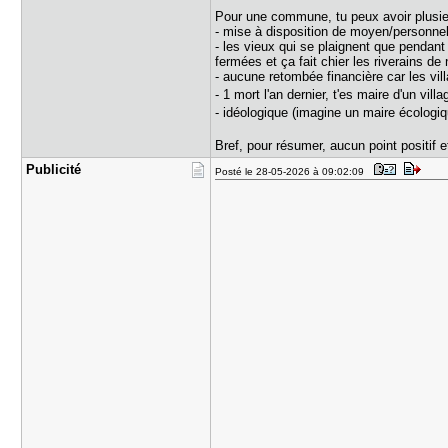
Pour une commune, tu peux avoir plusie
- mise à disposition de moyen/personnel
- les vieux qui se plaignent que pendant
fermées et ça fait chier les riverains de
- aucune retombée financière car les vill
- 1 mort l'an dernier, t'es maire d'un vi
- idéologique (imagine un maire écologi
Bref, pour résumer, aucun point positif 
Publicité
Posté le 28-05-2026 à 09:02:09