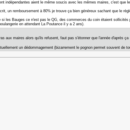
nt indépendantes aient le même soucis avec les mêmes maires, c'est que le
scrit, un remboursement à 80% je trouve ça bien généreux sachant que le règl
si les Bauges ce n'est pas le QG, des commerces du coin étaient sollicités po
boulangerie en attendant La Poutance il y a 2 ans).
 bras aux maires alors qu'ils refusent, faut pas s'étonner que l'année d'après 
entuellement un dédommagement (bizarrement le pognon permet souvent de to