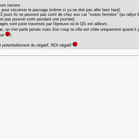
urs raisons :
 pour sécuriser le passage (même si ça ne doit pas aller bien haut)
 2 jours ils ne peuvent pas sortir de chez eux car "routes fermées" (au rallye
 ne pas pouvoir sortir pendant une journée)
ages sont juste traversés par l'épreuve où le QG est ailleurs...
llage, on n'en parle jamais mais d'un coup ta ville est citée uniquement quand il
que
)
et potentiellement du négatif, ROI négatif