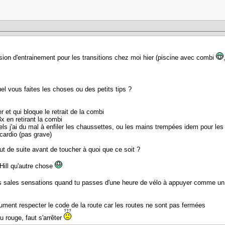
ssion d'entrainement pour les transitions chez moi hier (piscine avec combi
el vous faites les choses ou des petits tips ?
er et qui bloque le retrait de la combi
 3x en retirant la combi
els j'ai du mal à enfiler les chaussettes, ou les mains trempées idem pour les
 cardio (pas grave)
t de suite avant de toucher à quoi que ce soit ?
Hill qu'autre chose
les sales sensations quand tu passes d'une heure de vélo à appuyer comme u
olument respecter le code de la route car les routes ne sont pas fermées
au rouge, faut s'arrêter