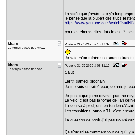
La vidéo que j'avais faite y'a longtemps
je pense que la plupart des trucs reste
https://www.youtube.com/watch?v=IHD
pour les chaussettes, fais le en T2 c'e
kham
Posté le 29-05-2026 à 15:17:37
Le temps passe trop vite...
Je vais m’en refaire une séance transi
kham
Posté le 31-05-2026 à 08:31:16
Le temps passe trop vite...
Salut
1er tri samedi prochain
Je me suis entraîné pour, comme je po
Je pense que je ne devrais pas me no
Le vélo, c’est pas la forme de l’an dern
La course à pied, si mon tendon d’Achill
Les transitions, surtout T1, c’est enco
La question de noob (j’ai pas trouvé dans 
Ça s’organise comment tout ce qu’il y a