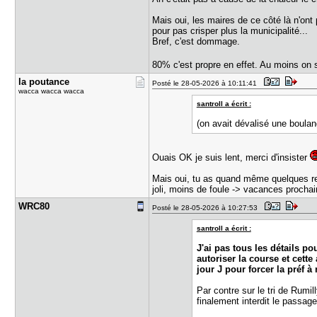
Mais oui, les maires de ce côté là n'ont
pour pas crisper plus la municipalité...
Bref, c'est dommage.
80% c'est propre en effet. Au moins on
la poutanc​e
Posté le 28-05-2026 à 10:11:41
wacca wacca wacca
santroll a écrit :
(on avait dévalisé une boulan
Ouais OK je suis lent, merci d'insister
Mais oui, tu as quand même quelques ret
joli, moins de foule -> vacances procha
WRC80
Posté le 28-05-2026 à 10:27:53
santroll a écrit :
J'ai pas tous les détails p
autoriser la course et cett
jour J pour forcer la préf 
Par contre sur le tri de Rumi
finalement interdit le passage