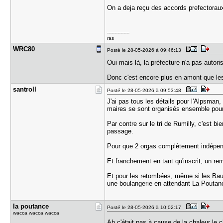
On a deja reçu des accords prefectoraux 
---------------
ras
WRC80
Posté le 28-05-2026 à 09:46:13
Oui mais là, la préfecture n'a pas auto
Donc c'est encore plus en amont que les 
santroll
Posté le 28-05-2026 à 09:53:48
J'ai pas tous les détails pour l'Alpsman,
maires se sont organisés ensemble pour 
Par contre sur le tri de Rumilly, c'est 
passage.
Pour que 2 orgas complètement indépen
Et franchement en tant qu'inscrit, un r
Et pour les retombées, même si les Baug
une boulangerie en attendant La Poutanc
la poutanc​e
Posté le 28-05-2026 à 10:02:17
wacca wacca wacca
Ah c'était pas à cause de la chaleur le