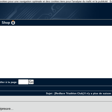
ookies pour une navigation optimale et des cookies tiers pour l'analyse du trafic et la publicité
E
|
Shop
ller à la page :
Sujet :
[Redface Triathlon Club] Il n'y a plus de saison 
épreuve...