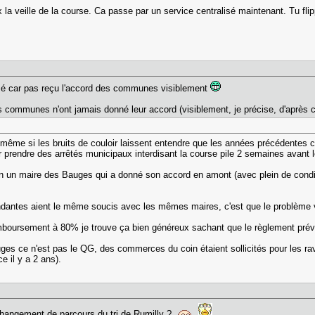
la veille de la course. Ca passe par un service centralisé maintenant. Tu flipp
risé car pas reçu l'accord des communes visiblement
communes n'ont jamais donné leur accord (visiblement, je précise, d'après ce q
 même si les bruits de couloir laissent entendre que les années précédentes c'e
prendre des arrêtés municipaux interdisant la course pile 2 semaines avant le
bien un maire des Bauges qui a donné son accord en amont (avec plein de condit
dantes aient le même soucis avec les mêmes maires, c'est que le problème 
emboursement à 80% je trouve ça bien généreux sachant que le règlement prév
es ce n'est pas le QG, des commerces du coin étaient sollicités pour les ravi
e il y a 2 ans).
 changement de parcours du tri de Rumilly ?