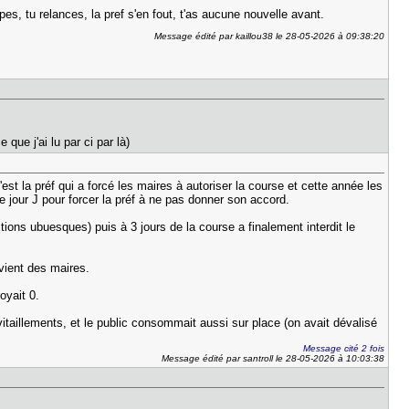
es, tu relances, la pref s'en fout, t'as aucune nouvelle avant.
Message édité par kaillou38 le 28-05-2026 à 09:38:20
ue j'ai lu par ci par là)
st la préf qui a forcé les maires à autoriser la course et cette année les
 jour J pour forcer la préf à ne pas donner son accord.
ions ubuesques) puis à 3 jours de la course a finalement interdit le
vient des maires.
oyait 0.
taillements, et le public consommait aussi sur place (on avait dévalisé
Message cité 2 fois
Message édité par santroll le 28-05-2026 à 10:03:38