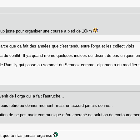
 club juste pour organiser une course à pied de 10km
rce que ca fait des années que c'est tendu entre l'orga et les collectivités.
deja du conflit. Il ya quand même quelques indices qui disent de pas uniquement
L de Rumilly qui passe au sommet du Semnoz comme l'alpsman a du modifier so
nir de l orga qui a fait l'autruche...
puis retiré au dernier moment, mais un accord jamais donné...
anisation de ne pas avoir communiqué et/ou cherché de solution de contournemen
st que tu n'as jamais organisé