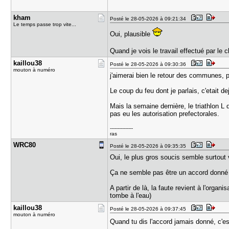
kham
Posté le 28-05-2026 à 09:21:34
Le temps passe trop vite...
Oui, plausible
Quand je vois le travail effectué par le
kaillou38
Posté le 28-05-2026 à 09:30:36
mouton à numéro
j'aimerai bien le retour des communes, pa
Le coup du feu dont je parlais, c'etait 
Mais la semaine dernière, le triathlon 
pas eu les autorisation prefectorales.
---------------
ras
WRC80
Posté le 28-05-2026 à 09:35:35
Oui, le plus gros soucis semble surtout ve
Ça ne semble pas être un accord donné 
A partir de là, la faute revient à l'org
tombe à l'eau)
kaillou38
Posté le 28-05-2026 à 09:37:45
mouton à numéro
Quand tu dis l'accord jamais donné, c'e