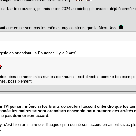
 pas l'air trop ouverts, je crois qu'en 2024 au briefing ils avaient déjà éno
 sait que ce ne sont pas les mêmes organisateurs que la Maxi-Race
gerie en attendant La Poutance il y a 2 ans).
ombées commerciales sur les communes, soit directes comme ton exemple, soit 
ines, possiblement.
our l'Alpsman, même si les bruits de couloir laissent entendre que les ann
e année les maires se sont organisés ensemble pour prendre des arrêtés 
à ne pas donner son accord.
lly, c'est bien un maire des Bauges qui a donné son accord en amont (avec ple
.