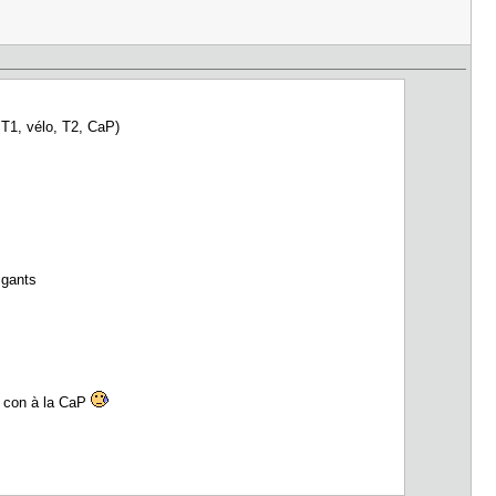
,T1, vélo, T2, CaP)
 gants
n con à la CaP