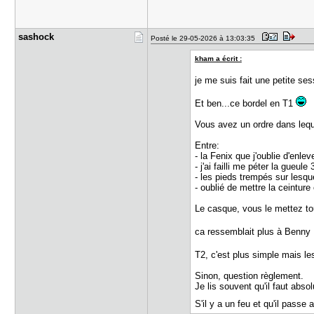
sashock
Posté le 29-05-2026 à 13:03:35
kham a écrit :
je me suis fait une petite se
Et ben...ce bordel en T1
Vous avez un ordre dans lequ
Entre:
- la Fenix que j'oublie d'enlev
- j'ai failli me péter la gueule
- les pieds trempés sur lesqu
- oublié de mettre la ceinture
Le casque, vous le mettez tou
ca ressemblait plus à Benny 
T2, c'est plus simple mais 
Sinon, question règlement.
Je lis souvent qu'il faut abs
S'il y a un feu et qu'il passe 