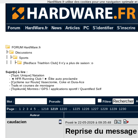
HardWare.fr utilise des cookies pour une navigation optimale et de
Forum
|
HardWare.fr
|
News
|
Articles
|
PC
|
S'identifier
|
S'inscrire
FORUM HardWare.fr
Discussions
Sports
[Redface Triathlon Club] Il n'y a plus de saison :o
Sujet(s) à lire :
-
[Topic Unique] Natation
-
◄ HFR Running Club ! ► Élite auto proclamée
-
[Cyclisme sur Route] Vasectomie, Coke et Dura-Ace
-
Trails et courses de montagne
-
[Topikunik] Montres / GPS / applications sportif / Quantified Self
Al
Mot :
Pseudo :
Filtrer
Page :
1
2
3
4
5
..
1218
1219
1220
..
1225
1226
1227
1228
1229
1230
Auteur
caudacien
Posté le 22-05-2026 à 09:35:48
Reprise du message 