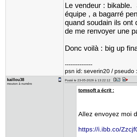
Le vendeur : bikable. 
équipe , a bagarré pe
quand soudain ils ont 
de me renvoyer une pair
Donc voilà : big up fin
---------------
psn id: severin20 / pseudo 
kaillou38
Posté le 23-05-2026 à 13:22:12
mouton à numéro
tomsoft a écrit :
Allez envoyez moi 
https://i.ibb.co/Zzc