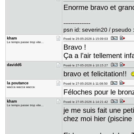
Enorme bravo et grand
---------------
psn id: severin20 / pseudo 
kham
Posté le 25-05-2026 à 15:09:03
Le temps passe trop vite...
Bravo !
Ça a l’air tellement in
davidd6
Posté le 27-05-2026 à 10:15:27
bravo et felicitation!!
la poutanc​e
Posté le 27-05-2026 à 11:08:50
wacca wacca wacca
Féloches pour le bro
kham
Posté le 27-05-2026 à 14:21:42
Le temps passe trop vite...
je me suis fait une pet
chez moi hier (piscin