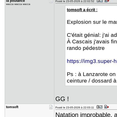
la poutanc​e
Posté le 23-05-2026 à 22:02:52
wacca wacca wacca
tomsoft a écrit :
Explosion sur le mar
C'était génial: j'ai 
À Cascais j'avais fi
rando pédestre
https://img3.super-h
Ps : à Lanzarote on
ceinture / dossard
GG !
tomsoft
Posté le 23-05-2026 à 22:03:11
Natation improbable, a