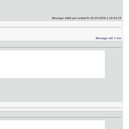
Message édité par oufwid le 05-05-2026 à 18:54:19
Message cité 1 fois