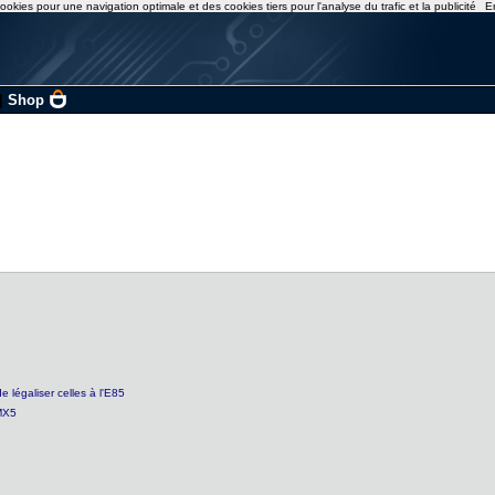
ookies pour une navigation optimale et des cookies tiers pour l'analyse du trafic et la publicité
E
|
Shop
 légaliser celles à l'E85
 MX5