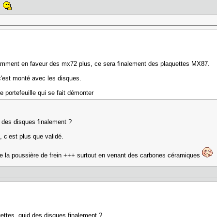
e
tamment en faveur des mx72 plus, ce sera finalement des plaquettes MX87.
'est monté avec les disques.
e portefeuille qui se fait démonter
d des disques finalement ?
, c’est plus que validé.
 de la poussière de frein +++ surtout en venant des carbones céramiques
ettes, quid des disques finalement ?