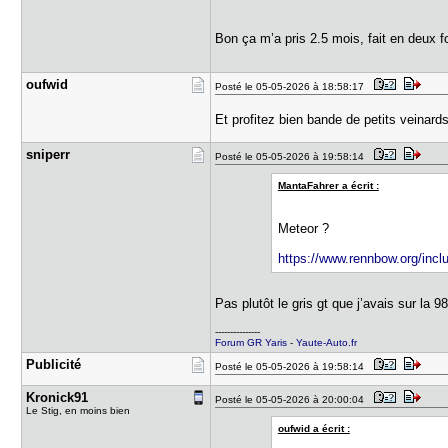
Bon ça m’a pris 2.5 mois, fait en deux 
oufwid
Posté le 05-05-2026 à 18:58:17
Et profitez bien bande de petits veinar
sniperr
Posté le 05-05-2026 à 19:58:14
MantaFahrer a écrit :
Meteor ?
https://www.rennbow.org/inclu
Pas plutôt le gris gt que j’avais sur la 9
---------------
Forum GR Yaris
-
Yaute-Auto.fr
Publicité
Posté le 05-05-2026 à 19:58:14
Kronick91
Posté le 05-05-2026 à 20:00:04
Le Stig, en moins bien
oufwid a écrit :