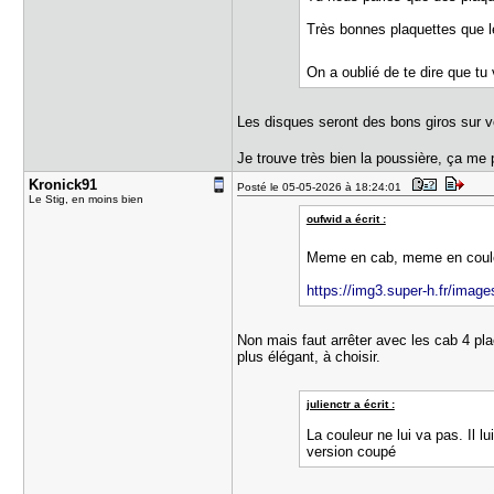
Très bonnes plaquettes que l
On a oublié de te dire que t
Les disques seront des bons giros sur 
Je trouve très bien la poussière, ça me p
Kronick91
Posté le 05-05-2026 à 18:24:01
Le Stig, en moins bien
oufwid a écrit :
Meme en cab, meme en coule
https://img3.super-h.fr/image
Non mais faut arrêter avec les cab 4 pl
plus élégant, à choisir.
julienctr a écrit :
La couleur ne lui va pas. Il l
version coupé