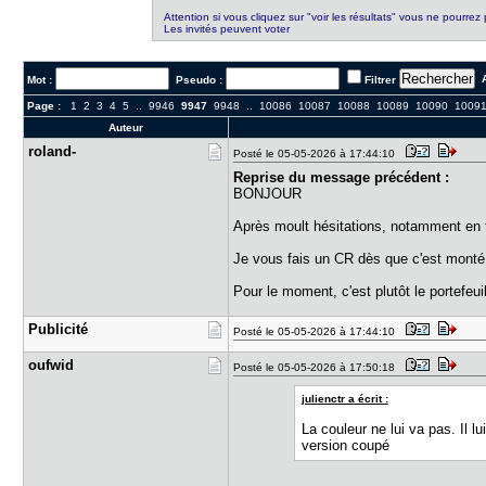
Attention si vous cliquez sur "voir les résultats" vous ne pourrez 
Les invités peuvent voter
A
Mot :
Pseudo :
Filtrer
Page :
1
2
3
4
5
..
9946
9947
9948
..
10086
10087
10088
10089
10090
1009
Auteur
roland-
Posté le 05-05-2026 à 17:44:10
Reprise du message précédent :
BONJOUR
Après moult hésitations, notamment en 
Je vous fais un CR dès que c'est monté
Pour le moment, c'est plutôt le portefeui
Publicité
Posté le 05-05-2026 à 17:44:10
oufwid
Posté le 05-05-2026 à 17:50:18
julienctr a écrit :
La couleur ne lui va pas. Il l
version coupé