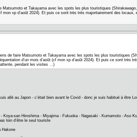
ire Matsumoto et Takayama avec les spots les plus touristiques (Shirakawago
cf mon xp d’août 2024). Et puis ce sont très très majoritairement des locaux, 
viens de faire Matsumoto et Takayama avec les spots les plus touristiques 
fréquentation d’un mois d’août (cf mon xp d’août 2024). Et puis ce sont très tr
’attente, pendant les visites …)
 suis allé au Japon - c’était bien avant le Covid - donc je suis habitué à être L
ra - Koya-san Hiroshima - Miyajima - Fukuoka - Nagasaki - Kumamoto - Aso K
as loin d’être le seul touriste
’à Hakone