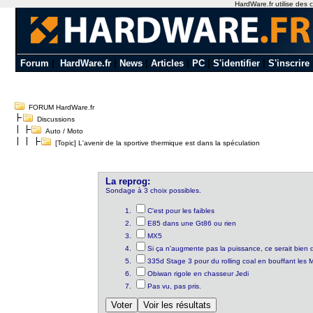
HardWare.fr utilise des c
Forum
|
HardWare.fr
|
News
|
Articles
|
PC
|
S'identifier
|
S'inscrire
FORUM HardWare.fr
Discussions
Auto / Moto
[Topic] L'avenir de la sportive thermique est dans la spéculation
La reprog:
Sondage à 3 choix possibles.
C'est pour les faibles
E85 dans une Gt86 ou rien
MX5
Si ça n'augmente pas la puissance, ce serait bien de
335d Stage 3 pour du rolling coal en bouffant les
Obiwan rigole en chasseur Jedi
Pas vu, pas pris.