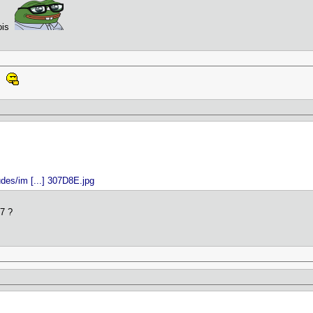
fois
ds
des/im [...] 307D8E.jpg
87 ?