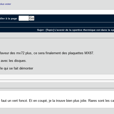
plus voter
ller à la page :
1
Sujet :
[Topic] L'avenir de la sportive thermique est dans la s
faveur des mx72 plus, ce sera finalement des plaquettes MX87.
 avec les disques.
lle qui se fait démonter
ui faut un vert foncé. Et en coupé, je la trouve bien plus jolie. Rares sont les