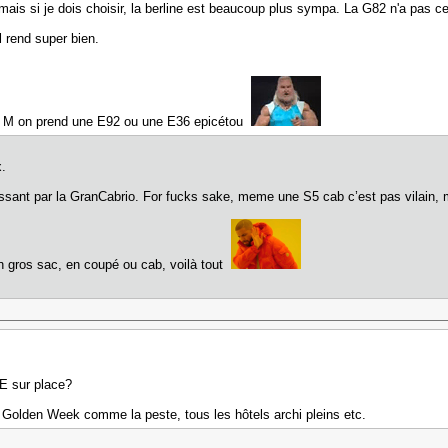
mais si je dois choisir, la berline est beaucoup plus sympa. La G82 n'a pas
il rend super bien.
le M on prend une E92 ou une E36 epicétou
x.
ssant par la GranCabrio. For fucks sake, meme une S5 cab c’est pas vilain,
n gros sac, en coupé ou cab, voilà tout
 sur place?
la Golden Week comme la peste, tous les hôtels archi pleins etc.