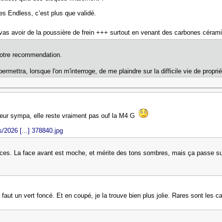
es Endless, c’est plus que validé.
u vas avoir de la poussière de frein +++ surtout en venant des carbones céra
votre recommendation.
ermettra, lorsque l'on m'interroge, de me plaindre sur la difficile vie de prop
ur sympa, elle reste vraiment pas ouf la M4 G
s/2026 [...] 378840.jpg
aces. La face avant est moche, et mérite des tons sombres, mais ça passe sur
ui faut un vert foncé. Et en coupé, je la trouve bien plus jolie. Rares sont les