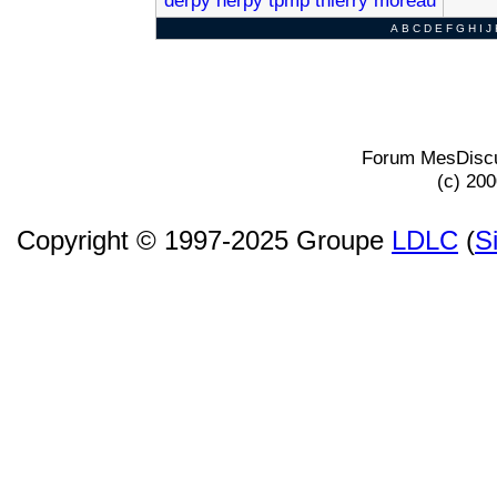
derpy
herpy
tpmp
thierry
moreau
A
B
C
D
E
F
G
H
I
J
Forum MesDiscu
(c) 20
Copyright © 1997-2025 Groupe
LDLC
(
S