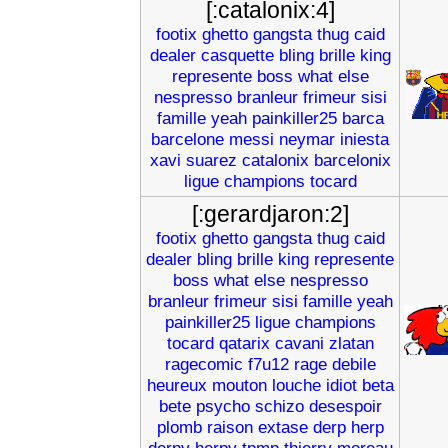
[:catalonix:4]
footix
ghetto
gangsta
thug
caid
dealer
casquette
bling
brille
king
represente
boss
what
else
nespresso
branleur
frimeur
sisi
famille
yeah
painkiller25
barca
barcelone
messi
neymar
iniesta
xavi
suarez
catalonix
barcelonix
ligue
champions
tocard
[:gerardjaron:2]
footix
ghetto
gangsta
thug
caid
dealer
bling
brille
king
represente
boss
what
else
nespresso
branleur
frimeur
sisi
famille
yeah
painkiller25
ligue
champions
tocard
qatarix
cavani
zlatan
ragecomic
f7u12
rage
debile
heureux
mouton
louche
idiot
beta
bete
psycho
schizo
desespoir
plomb
raison
extase
derp
herp