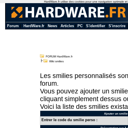
HardWare.fr utilise des cookies pour une navigation optimale et de
Forum
|
HardWare.fr
|
News
|
Articles
|
PC
|
S'identifier
|
S'inscrire
FORUM HardWare.fr
Wiki smilies
Les smilies personnalisés sont
forum.
Vous pouvez ajouter un smilie
cliquant simplement dessus ou
Voici la liste des smilies exista
Ajouter un smilie
Entrer le code du smilie perso :
Présentation sur 3