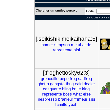
Chercher un smiley perso :
Code :
A
B
C
D
E
F
G
H
I
J
[:seikishikimeikaihaha:5]
homer
simpson
metal
acdc
represente
sisi
[:froghettosky62:3]
grenouille
pepe
frog
sadfrog
ghetto
gangsta
thug
caid
dealer
casquette
bling
brille
king
represente
boss
what
else
nespresso
branleur
frimeur
sisi
famille
yeah