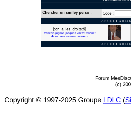
Chercher un smiley perso :
Code :
A
B
C
D
E
F
G
H
I
J
K
[:on_a_les_droits:9]
francois
pignon
jacques
villeret
villerret
diner
cons
sasseur
sasoeur
A
B
C
D
E
F
G
H
I
J
K
Forum MesDiscu
(c) 20
Copyright © 1997-2025 Groupe
LDLC
(
S