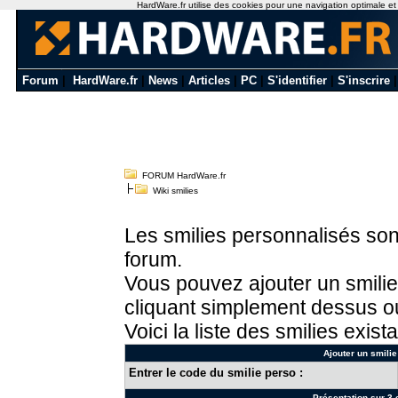
HardWare.fr utilise des cookies pour une navigation optimale et de
Forum
|
HardWare.fr
|
News
|
Articles
|
PC
|
S'identifier
|
S'inscrire
FORUM HardWare.fr
Wiki smilies
Les smilies personnalisés sont
forum.
Vous pouvez ajouter un smilie
cliquant simplement dessus ou
Voici la liste des smilies exista
Ajouter un smilie
Entrer le code du smilie perso :
Présentation sur 3