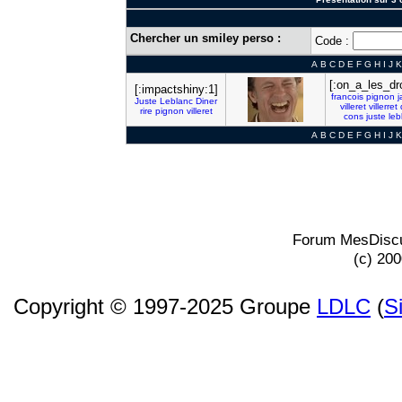
Chercher un smiley perso :
Code :
A
B
C
D
E
F
G
H
I
J
K
[:on_a_les_dro
[:impactshiny:1]
francois
pignon
Juste
Leblanc
Diner
villeret
villerret
rire
pignon
villeret
cons
juste
leb
A
B
C
D
E
F
G
H
I
J
K
Forum MesDiscu
(c) 20
Copyright © 1997-2025 Groupe
LDLC
(
S