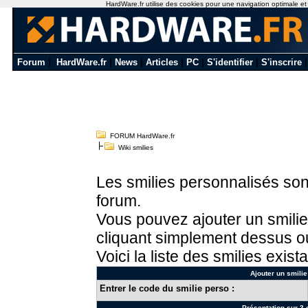
HardWare.fr utilise des cookies pour une navigation optimale et de
Forum
|
HardWare.fr
|
News
|
Articles
|
PC
|
S'identifier
|
S'inscrire
FORUM HardWare.fr
Wiki smilies
Les smilies personnalisés sont
forum.
Vous pouvez ajouter un smilie
cliquant simplement dessus ou
Voici la liste des smilies exista
Ajouter un smilie
Entrer le code du smilie perso :
Présentation sur 3