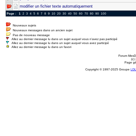
modifier un fichier texte automatiquement
Page :
1
2
3
4
5
6
7
8
9
10
20
30
40
50
60
70
80
90
100
Nouveaux sujets
Nouveaux messages dans un ancien sujet
Pas de nouveau message
Allez au dernier message lu dans un sujet auquel vous n'avez pas participé
Allez au dernier message lu dans un sujet auquel vous avez participé
Allez au dernier message lu dans un favori
Forum MesDi
(c)
Page gé
Copyright © 1997-2025 Groupe
LD