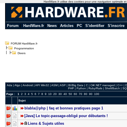
HardWare.fr utilise des cookies pour une navigation optimale et de
Forum
|
HardWare.fr
|
News
|
Articles
|
PC
|
S'identifier
|
S'inscrire
FORUM HardWare.fr
Programmation
Divers
Ada
|
Algo
|
Android
|
API Win32
|
ASM
|
ASP
|
BI/Big Data
|
C
|
C#/.NET managed
|
C++
|
D
PHP
|
Python
|
Ruby/Rails
|
Shell/Batch
|
SQ
Page :
1
2
3
4
5
6
7
8
9
10
20
30
40
50
60
70
80
90
100
Sujet
blabla@php | faq et bonnes pratiques page 1
[Java] Le topic-passage-obligé pour débutants !
Liens & Sujets utiles