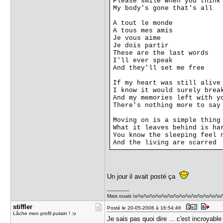
Please smile when you thin
My body's gone that's all
A tout le monde
A tous mes amis
Je vous aime
Je dois partir
These are the last words
I'll ever speak
And they'll set me free
If my heart was still ali
I know it would surely br
And my memories left with
There's nothing more to s
Moving on is a simple thi
What it leaves behind is 
You know the sleeping feel
And the living are scarred
Un jour il avait posté ça
---------------
Mais ouais \o/\o/\o/\o/\o/\o/\o/\o/\o/\o/\o/\o/\o/\o/\o/
stiffler
Posté le 20-05-2006 à 16:54:46
Lâche mon profil putain ! :o
Je sais pas quoi dire ... c'est incroyable 