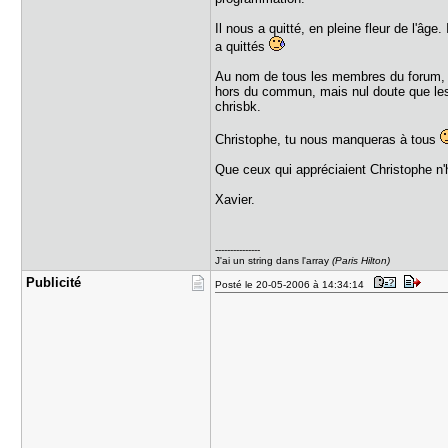
Il nous a quitté, en pleine fleur de l'âg
a quittés
Au nom de tous les membres du forum, j
hors du commun, mais nul doute que les 
chrisbk.
Christophe, tu nous manqueras à tous
Que ceux qui appréciaient Christophe n'
Xavier.
---------------
J'ai un string dans l'array
(Paris Hilton)
Publicité
Posté le 20-05-2006 à 14:34:14