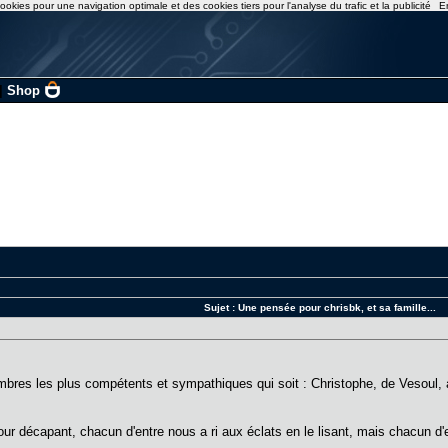
ookies pour une navigation optimale et des cookies tiers pour l'analyse du trafic et la publicité
E
|
Shop
Sujet :
Une pensée pour chrisbk, et sa famille...
bres les plus compétents et sympathiques qui soit : Christophe, de Vesoul, al
 décapant, chacun d'entre nous a ri aux éclats en le lisant, mais chacun 