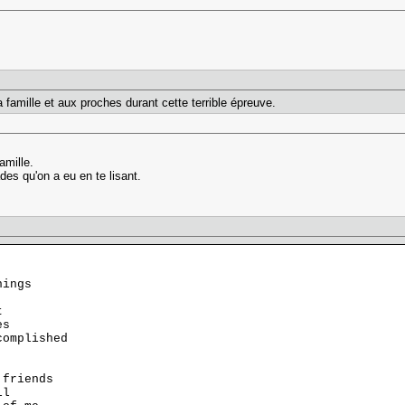
famille et aux proches durant cette terrible épreuve.
amille.
ades qu'on a eu en te lisant.
s
e
 things
me
ost
eyes
ccomplished
y friends
 all