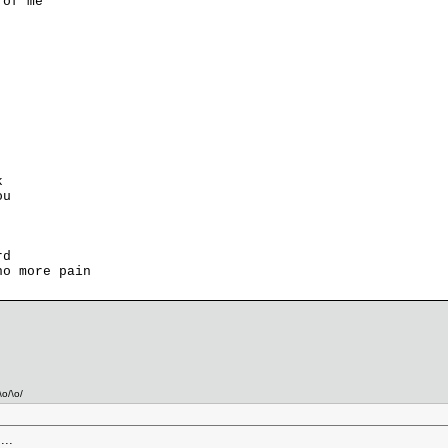
k of me
ve
eak
 you
ay
ng
hard
 no more pain
\o/\o/
...