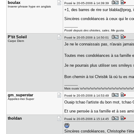
boulax
Posté le 20-05-2006 à 14:39:39
Inserer phrase hype en anglais
+1, des barres de rire sur blabla@prog, 
Sincères condoléances à ceux qui le con
---------------
Posté depuis des chiottes, sales. Me gusta.
P'tit Sole​il
Posté le 20-05-2006 à 14:50:01
Carpe Diem
Je ne le connaissais pas, n'avais jamais 
Toutes mes condoléances à sa famille 
Je ne pourrais plus utiliser ses smileys
Bon chemin à toi Chrisbk là où tu es m
---------------
Mais ouais \o/\o/\o/\o/\o/\o/\o/\o/\o/\o/\o/\o/\o/\o/\o/
gm_superst​ar
Posté le 20-05-2006 à 14:53:49
Appelez-moi Super
Ouaip tchao l'artiste du bon mot, tchao 
Et une pensée à sa famille et à ses ami
tholdan
Posté le 20-05-2006 à 15:14:45
Sincères condoléances, Christophe t'ét