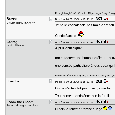
---------------
Ph'nglui mglw'nafh Cthulhu R'lyeh wgah'nagl fhta
Bresse
Posté le 20-05-2006 à 15:22:49
EVERYTHING IS§§§⭐⭐
Je ne le connaissais pas mais c'est touj
Condoléances.
kadreg
Posté le 20-05-2006 à 15:23:51
profil: Utilisateur
A plus chrisbiquet,
ton caractère, ton humour drôle et tes a
une pensée particulière à tous ceux qui l
---------------
brisez les rêves des gens, il en restera toujours q
drasche
Posté le 20-05-2006 à 15:31:46
On ne s'entendait pas mais ça me fait m
Toutes mes condoléances à la famille.
Loom the G​loom
Posté le 20-05-2006 à 15:43:27
Even coders get the blues...
Putain je rentre et tombe sur ça