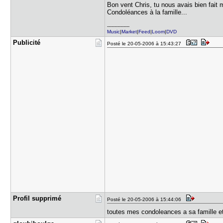
Bon vent Chris, tu nous avais bien fait m
Condoléances à la famille...
---------------
Music
|
Market
|
Feed
|
Loom
|
DVD
Publicité
Posté le 20-05-2006 à 15:43:27
Profil sup​primé
Posté le 20-05-2006 à 15:44:06
toutes mes condoleances a sa famille 