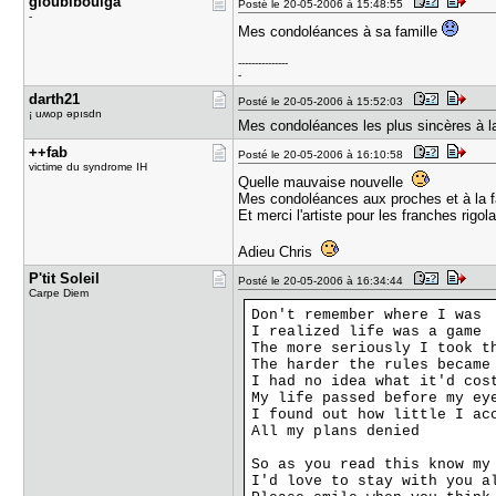
gloubiboul​ga
Posté le 20-05-2006 à 15:48:55
-
Mes condoléances à sa famille
---------------
-
darth21
Posté le 20-05-2006 à 15:52:03
¡ uʍop ǝpısdn
Mes condoléances les plus sincères à la 
++fab
Posté le 20-05-2006 à 16:10:58
victime du syndrome IH
Quelle mauvaise nouvelle
Mes condoléances aux proches et à la f
Et merci l'artiste pour les franches rigol
Adieu Chris
P'tit Sole​il
Posté le 20-05-2006 à 16:34:44
Carpe Diem
Don't remember where I wa
I realized life was a gam
The more seriously I took
The harder the rules beca
I had no idea what it'd c
My life passed before my 
I found out how little I a
All my plans denied
So as you read this know m
I'd love to stay with you