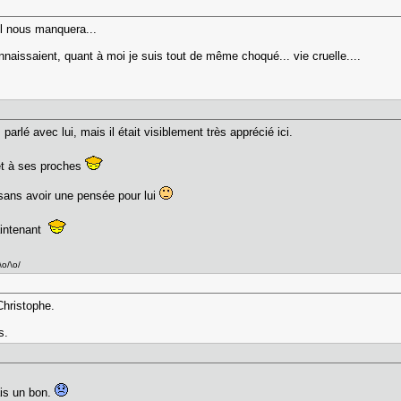
il nous manquera...
naissaient, quant à moi je suis tout de même choqué... vie cruelle....
parlé avec lui, mais il était visiblement très apprécié ici.
et à ses proches
 sans avoir une pensée pour lui
aintenant
\o/\o/
Christophe.
s.
ais un bon.