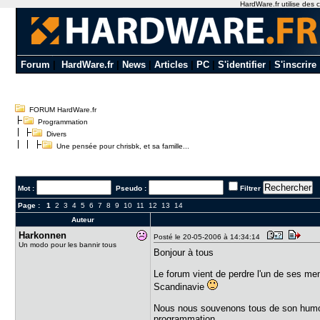
HardWare.fr utilise des c
Forum
|
HardWare.fr
|
News
|
Articles
|
PC
|
S'identifier
|
S'inscrire
FORUM HardWare.fr
Programmation
Divers
Une pensée pour chrisbk, et sa famille...
Mot :
Pseudo :
Filtrer
Page :
1
2
3
4
5
6
7
8
9
10
11
12
13
14
Auteur
Harkonnen
Posté le 20-05-2006 à 14:34:14
Un modo pour les bannir tous
Bonjour à tous
Le forum vient de perdre l'un de ses mem
Scandinavie
Nous nous souvenons tous de son humour
programmation.