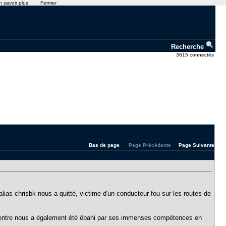
n savoir plus
Fermer
Recherche
3615 connectés
Bas de page
Page Précédente
Page Suivante
ias chrisbk nous a quitté, victime d'un conducteur fou sur les routes de
d'entre nous a également été ébahi par ses immenses compétences en