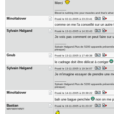
Merci
---------------
Blood is rushing into your muscles and that's what 
Minoltalov​er
Posté le 02-11-2005 à 23:23:41
comme on me l'a conseillé sur un autre 
Sylvain Ha​lgand
Posté le 13-11-2005 à 14:33:43
Je vois pas comment on peut faire sur un 
---------------
Sylvain Halgand.Plus de 5200 appareils présentés
presque)
Gnub
Posté le 13-11-2005 à 17:49:38
le cadrage doit être délicat à corriger
Sylvain Ha​lgand
Posté le 13-11-2005 à 19:34:07
Je m'imagine essayer de prendre une mouc
---------------
Sylvain Halgand.Plus de 5200 appareils présentés
presque)
Minoltalov​er
Posté le 14-11-2005 à 20:39:22
bah une bague penchée
non on me par
Bastian
Posté le 19-11-2005 à 01:23:37
MAYWAYHIN!!!