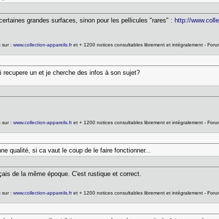
certaines grandes surfaces, sinon pour les pellicules "rares" :
http://www.coll
 sur :
www.collection-appareils.fr
et + 1200 notices consultables librement et intégralement - For
 ai recupere un et je cherche des infos à son sujet?
 sur :
www.collection-appareils.fr
et + 1200 notices consultables librement et intégralement - For
ne qualité, si ca vaut le coup de le faire fonctionner...
nçais de la même époque. C'est rustique et correct.
 sur :
www.collection-appareils.fr
et + 1200 notices consultables librement et intégralement - For