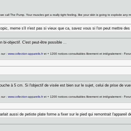
we call The Pump. Your muscles get a really tight feeling, like your skin is going to explode any mi
topic, meme s'il n'est pas si vieux que ca, savez vous si l'on peut mettre d
bi-objectif. C'est peut-être possible ...
 sur :
www.collection-appareils.fr
et + 1200 notices consultables librement et intégralement - For
he à 5 cm. Si l'objectif de visée est bien sur le sujet, celui de prise de vue
 sur :
www.collection-appareils.fr
et + 1200 notices consultables librement et intégralement - For
lait aussi de petiote plate forme a fixer sur le pied qui remontrait l'appareil d