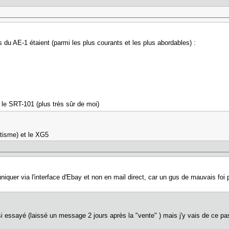
 du AE-1 étaient (parmi les plus courants et les plus abordables) :
r le SRT-101 (plus très sûr de moi)
tisme) et le XG5
quer via l'interface d'Ebay et non en mail direct, car un gus de mauvais foi pe
i essayé (laissé un message 2 jours après la "vente" ) mais j'y vais de ce pa