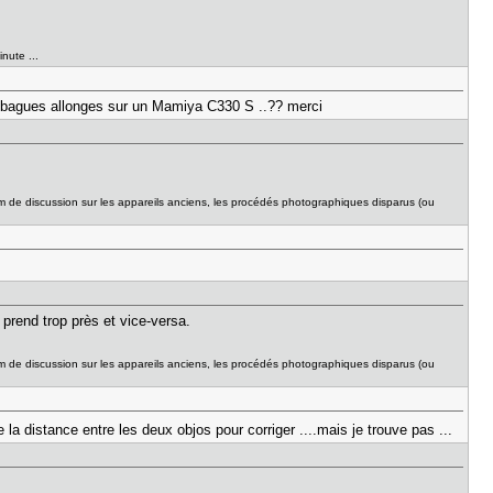
nute ...
es bagues allonges sur un Mamiya C330 S ..?? merci
um de discussion sur les appareils anciens, les procédés photographiques disparus (ou
 prend trop près et vice-versa.
um de discussion sur les appareils anciens, les procédés photographiques disparus (ou
e la distance entre les deux objos pour corriger ....mais je trouve pas ...