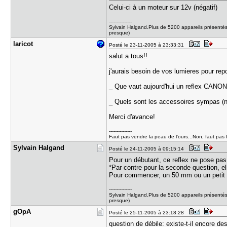
Celui-ci à un moteur sur 12v (négatif)
---------------
Sylvain Halgand.Plus de 5200 appareils présentés
presque)
laricot
Posté le 23-11-2005 à 23:33:31
salut a tous!!
j'aurais besoin de vos lumieres pour re
_ Que vaut aujourd'hui un reflex CAN
_ Quels sont les accessoires sympas (n
Merci d'avance!
---------------
Faut pas vendre la peau de l'ours...Non, faut pas 
Sylvain Ha​lgand
Posté le 24-11-2005 à 09:15:14
Pour un débutant, ce reflex ne pose pas 
*Par contre pour la seconde question, el
Pour commencer, un 50 mm ou un petit 
---------------
Sylvain Halgand.Plus de 5200 appareils présentés
presque)
gOpA
Posté le 25-11-2005 à 23:18:28
question de débile: existe-t-il encore de