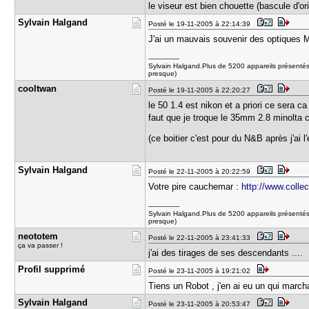
le viseur est bien chouette (bascule d'o
Sylvain Ha​lgand
Posté le 19-11-2005 à 22:14:39
J'ai un mauvais souvenir des optiques M
---------------
Sylvain Halgand.Plus de 5200 appareils présentés
presque)
cooltwan
Posté le 19-11-2005 à 22:20:27
le 50 1.4 est nikon et a priori ce sera ca 
faut que je troque le 35mm 2.8 minolta c
(ce boitier c'est pour du N&B après j'ai 
Sylvain Ha​lgand
Posté le 22-11-2005 à 20:22:59
Votre pire cauchemar :
http://www.collec
---------------
Sylvain Halgand.Plus de 5200 appareils présentés
presque)
neototem
Posté le 22-11-2005 à 23:41:33
ça va passer !
j'ai des tirages de ses descendants ....
Profil sup​primé
Posté le 23-11-2005 à 19:21:02
Tiens un Robot , j'en ai eu un qui marcha
Sylvain Ha​lgand
Posté le 23-11-2005 à 20:53:47