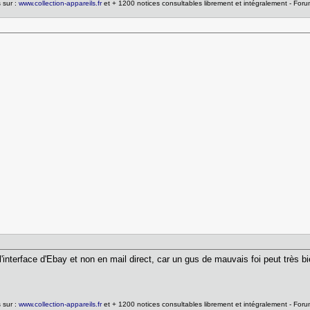
 sur :
www.collection-appareils.fr
et + 1200 notices consultables librement et intégralement - For
interface d'Ebay et non en mail direct, car un gus de mauvais foi peut très bie
 sur :
www.collection-appareils.fr
et + 1200 notices consultables librement et intégralement - For