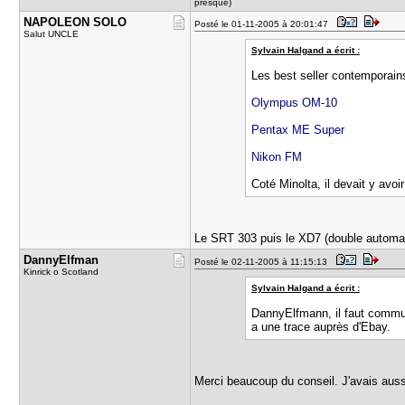
presque)
NAPOLEON S​OLO
Posté le 01-11-2005 à 20:01:47
Salut UNCLE
Sylvain Halgand a écrit :
Les best seller contemporains
Olympus OM-10
Pentax ME Super
Nikon FM
Coté Minolta, il devait y avoi
Le SRT 303 puis le XD7 (double automa
DannyElfma​n
Posté le 02-11-2005 à 11:15:13
Kinrick o Scotland
Sylvain Halgand a écrit :
DannyElfmann, il faut communi
a une trace auprès d'Ebay.
Merci beaucoup du conseil. J'avais auss