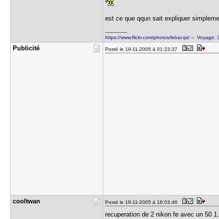
est ce que qqun sait expliquer simplem
---------------
https://www.flickr.com/photos/lebacqs/
--
Voyage: 3
Publicité
Posté le 19-11-2005 à 01:23:37
cooltwan
Posté le 19-11-2005 à 18:03:46
recuperation de 2 nikon fe avec un 50