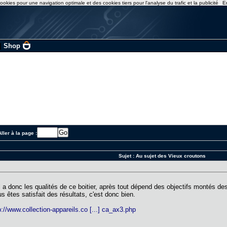
ookies pour une navigation optimale et des cookies tiers pour l'analyse du trafic et la publicité
E
|
Shop
ller à la page :
Sujet :
Au sujet des Vieux croutons
Il a donc les qualités de ce boitier, après tout dépend des objectifs montés 
s êtes satisfait des résultats, c'est donc bien.
p://www.collection-appareils.co [...] ca_ax3.php