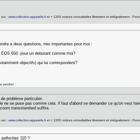
 sur :
www.collection-appareils.fr
et + 1200 notices consultables librement et intégralement - For
pondre a deux questions, tres importantes pour moi :
ON EOS 650 pour un debutant comme moi?
otamment objectifs) qui lui correspondent?
la vendre!
de problème particulier.
le ne se pose pas comme cela. Il faut d'abord se demander ce qu'on veut faire
zoom transstandard suffira.
 sur :
www.collection-appareils.fr
et + 1200 notices consultables librement et intégralement - For
s pelloches 110 ?