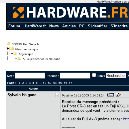
HardWare.fr utilise des c
Forum
|
HardWare.fr
|
News
|
Articles
|
PC
|
S'identifier
|
S'inscrire
FORUM HardWare.fr
Photo numérique
Argentique
Au sujet des Vieux croutons
A
Mot :
Pseudo :
Filtrer
Page :
1
2
3
4
5
6
..
52
53
54
55
56
57
Auteur
Sylvain Ha​lgand
Posté le 01-11-2005 à 14:53:24
Reprise du message précédent :
Le Porst CR-3 est en fait un Fuji AX-1. 
demandez ce qu'il vaut ; visiblement vou
Au sujet du Fuji Ax-3 (même série) :
htt
---------------