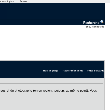
n savoir plus
Fermer
Recherche
3622 connectés
Bas de page
Page Précédente
Page Suivante
dessus et du photographe (on en revient toujours au même point). Vous