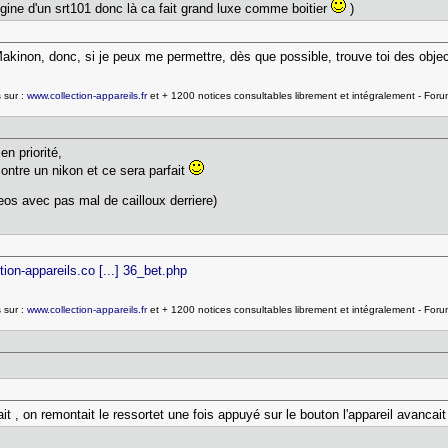
rigine d'un srt101 donc là ca fait grand luxe comme boitier
)
akinon, donc, si je peux me permettre, dès que possible, trouve toi des objec
 sur :
www.collection-appareils.fr
et + 1200 notices consultables librement et intégralement - For
en priorité,
ontre un nikon et ce sera parfait
l'eos avec pas mal de cailloux derriere)
tion-appareils.co [...] 36_bet.php
 sur :
www.collection-appareils.fr
et + 1200 notices consultables librement et intégralement - For
it , on remontait le ressortet une fois appuyé sur le bouton l'appareil avancait