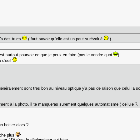
y'a des trucs
( faut savoir qu'elle est un peut surévalué
)
st surtout pourvoir ce que je peux en faire (pas le vendre quoi
)
 d'oeil
 généralement sont tres bon au niveau optique y'a pas de raison que celui la 
entilment à la photo, il te manqueras surement quelques automatisme ( cellule ?
n boitier alors ?
rche plus
er (:D) c'est le déclencheur qui foire.