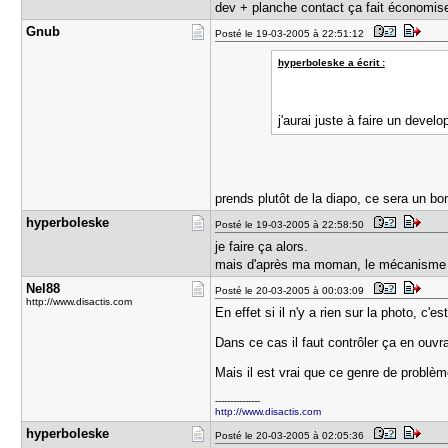
dev + planche contact ça fait économis
Gnub
Posté le 19-03-2005 à 22:51:12
hyperboleske a écrit :
j'aurai juste à faire un deve
prends plutôt de la diapo, ce sera un bo
hyperboles​ke
Posté le 19-03-2005 à 22:58:50
je faire ça alors.
mais d'après ma moman, le mécanisme fon
Nel88
Posté le 20-03-2005 à 00:03:09
http://www.disactis.com
En effet si il n'y a rien sur la photo, c'es
Dans ce cas il faut contrôler ça en ouvra
Mais il est vrai que ce genre de problème
---------------
http://www.disactis.com
hyperboles​ke
Posté le 20-03-2005 à 02:05:36