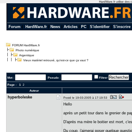
HardWare.fr utilise des c
Forum
|
HardWare.fr
|
News
|
Articles
|
PC
|
S'identifier
|
S'inscrire
FORUM HardWare.fr
Photo numérique
Argentique
Vieux matériel retrouvé, qu'est-ce que ça vaut ?
Mot :
Pseudo :
Filtrer
Page :
1
2
Auteur
hyperboles​ke
Posté le 19-03-2005 à 17:19:53
Hello
après un petit tour dans le grenier de pa
D'après ma mère le boitier est mort, c'es
Du coup, j'aimerai poser quelque questio