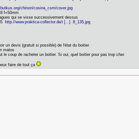
.butkus.org/chinon/cosina_csm/cover.jpg
.8 f=50mm
bagues qui se visse successivement dessus
135
http://www.praktica-collector.de/i [...] .8_135.jpg
oir un devis (gratuit si possible) de l'état du boitier.
on matos
ut le coup de racheter un boitier. Si oui, quel boitier pour pas trop cher.
peux faire de tout ça