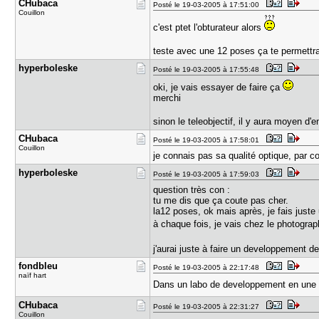
CHubaca
Posté le 19-03-2005 à 17:51:00
Couillon
c'est ptet l'obturateur alors
teste avec une 12 poses ça te permettra
hyperboles​ke
Posté le 19-03-2005 à 17:55:48
oki, je vais essayer de faire ça
merchi
sinon le teleobjectif, il y aura moyen d
CHubaca
Posté le 19-03-2005 à 17:58:01
Couillon
je connais pas sa qualité optique, par co
hyperboles​ke
Posté le 19-03-2005 à 17:59:03
question très con :
tu me dis que ça coute pas cher.
la12 poses, ok mais après, je fais juste
à chaque fois, je vais chez le photograp
j'aurai juste à faire un developpement d
fondbleu
Posté le 19-03-2005 à 22:17:48
naïf hart
Dans un labo de developpement en une h
CHubaca
Posté le 19-03-2005 à 22:31:27
Couillon