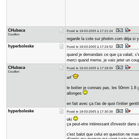
CHubaca
Posté le 19-03-2005 à 17:21:24
Couillon
regarde la cote sur photim.com déja si 
hyperboles​ke
Posté le 19-03-2005 à 17:24:52
quand je demandais ce que ça valait, c'e
merci quand meme, je vais jeter un coup
CHubaca
Posté le 19-03-2005 à 17:28:00
Couillon
arf
le boitier je connais pas, les 50mm 1.8
allonges
en fait avec ça t'as de quoi t'initier g
hyperboles​ke
Posté le 19-03-2005 à 17:30:38
oki
ça peut-etre intéressant d'investir dans u
c'est balot que celui en question ne ma
d'après ma maman qui vient juste de pass