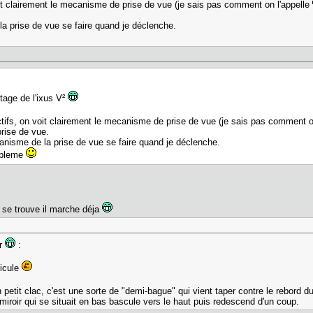
oit clairement le mecanisme de prise de vue (je sais pas comment on l'appelle
 la prise de vue se faire quand je déclenche.
tage de l'ixus V²
ctifs, on voit clairement le mecanisme de prise de vue (je sais pas comment o
rise de vue.
écanisme de la prise de vue se faire quand je déclenche.
robleme
 se trouve il marche déja
er
:
licule
 petit clac, c'est une sorte de "demi-bague" qui vient taper contre le rebord du
e miroir qui se situait en bas bascule vers le haut puis redescend d'un coup.