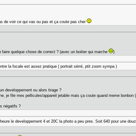
s de voir ce qui vas ou pas et ça coute pas cher
'en faire quelque chose de correct ? (avec un boitier qui marche
)
ntre la focale est assez pratique ( portrait sérré, ptit zoom sympa )
 un developpement ou alors tirage ?
he, je file mes pellicules/appareil jetable mais ça coute quand meme bonbon (
es négatifs ?
eure le developpement 4 et 20C la photo a peu pres. Soit 640 pour une dou