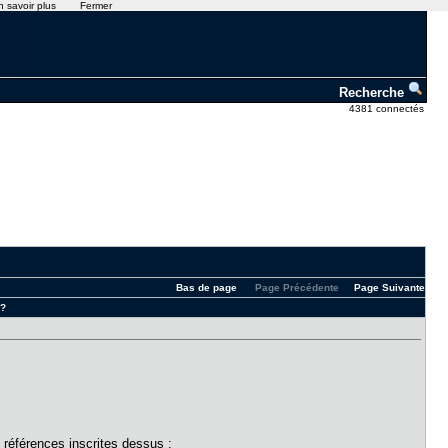
n savoir plus
Fermer
Recherche
4381 connectés
Bas de page
Page Précédente
Page Suivante
 ?
 références inscrites dessus :