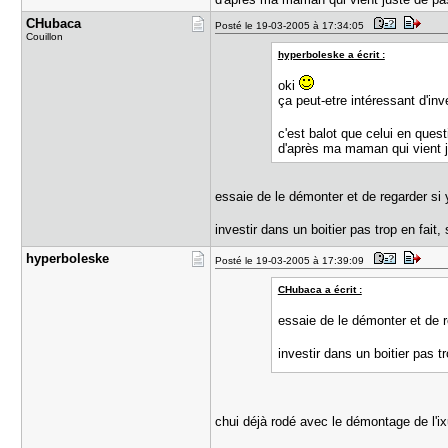
CHubaca
Posté le 19-03-2005 à 17:34:05
Couillon
hyperboleske a écrit :
oki
ça peut-etre intéressant d'inv
c'est balot que celui en que
d'après ma maman qui vient ju
essaie de le démonter et de regarder si y
investir dans un boitier pas trop en fait
hyperboles​ke
Posté le 19-03-2005 à 17:39:09
CHubaca a écrit :
essaie de le démonter et de re
investir dans un boitier pas t
chui déjà rodé avec le démontage de l'i