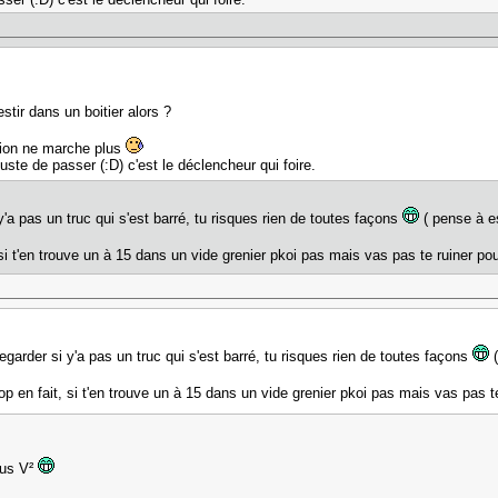
estir dans un boitier alors ?
stion ne marche plus
ste de passer (:D) c'est le déclencheur qui foire.
'a pas un truc qui s'est barré, tu risques rien de toutes façons
( pense à e
, si t'en trouve un à 15 dans un vide grenier pkoi pas mais vas pas te ruiner p
garder si y'a pas un truc qui s'est barré, tu risques rien de toutes façons
(
rop en fait, si t'en trouve un à 15 dans un vide grenier pkoi pas mais vas pas 
xus V²