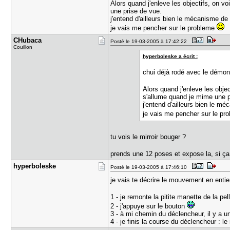
Alors quand j'enleve les objectifs, on v
une prise de vue.
j'entend d'ailleurs bien le mécanisme de
je vais me pencher sur le probleme
CHubaca
Posté le 19-03-2005 à 17:42:22
Couillon
hyperboleske a écrit :
chui déjà rodé avec le démon
Alors quand j'enleve les obje
s'allume quand je mime une p
j'entend d'ailleurs bien le m
je vais me pencher sur le p
tu vois le mirroir bouger ?
prends une 12 poses et expose la, si ça
hyperboles​ke
Posté le 19-03-2005 à 17:46:10
je vais te décrire le mouvement en enti
1 - je remonte la pitite manette de la pel
2 - j'appuye sur le bouton
3 - à mi chemin du déclencheur, il y a un
4 - je finis la course du déclencheur : l