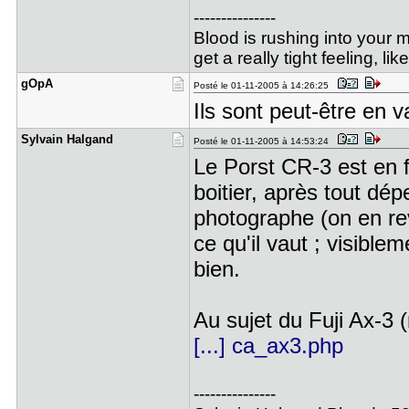
---------------
Blood is rushing into your
get a really tight feeling, li
gOpA
Posté le 01-11-2005 à 14:26:25
Ils sont peut-être en 
Sylvain Ha​lgand
Posté le 01-11-2005 à 14:53:24
Le Porst CR-3 est en fa
boitier, après tout dé
photographe (on en re
ce qu'il vaut ; visible
bien.
Au sujet du Fuji Ax-3
[...] ca_ax3.php
---------------