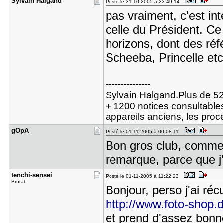
Sylvain Ha​lgand
Posté le 31-10-2005 à 23:49:14
pas vraiment, c'est int
celle du Président. Ce
horizons, dont des ré
Scheeba, Princelle etc 
---------------
Sylvain Halgand.Plus de 52
+ 1200 notices consultables
appareils anciens, les pro
gOpA
Posté le 01-11-2005 à 00:08:11
Bon gros club, comme o
remarque, parce que j'a
tenchi-sen​sei
Posté le 01-11-2005 à 11:22:23
Brütal
Bonjour, perso j'ai ré
http://www.foto-shop.
et prend d'assez bonne