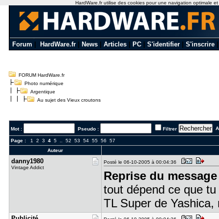
HardWare.fr utilise des cookies pour une navigation optimale et de
Forum
|
HardWare.fr
|
News
|
Articles
|
PC
|
S'identifier
|
S'inscrire
FORUM HardWare.fr
Photo numérique
Argentique
Au sujet des Vieux croutons
Al
Mot :
Pseudo :
Filtrer
Page :
1
2
3
4
5
..
52
53
54
55
56
57
Auteur
danny1980
Posté le 06-10-2005 à 00:04:36
Vintage Addict
Reprise du message 
tout dépend ce que tu
TL Super de Yashica, m
Publicité