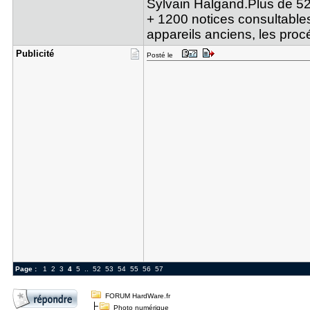
Sylvain Halgand.Plus de 52
+ 1200 notices consultables
appareils anciens, les pro
Publicité
Posté le
Page :
1
2
3
4
5
..
52
53
54
55
56
57
FORUM HardWare.fr
Photo numérique