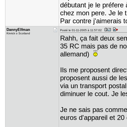
débutant je le préfer
chez mon pere. Je le t
Par contre j'aimerais 
DannyElfma​n
Posté le 01-11-2005 à 11:57:02
Kinrick o Scotland
Rahh, ça fait deux se
35 RC mais pas de nou
allemand)
Ils me proposent direc
proposent aussi de les
via un transport posta
diminuer le cout. Je l
Je ne sais pas comme
euros d'appareil et 20 