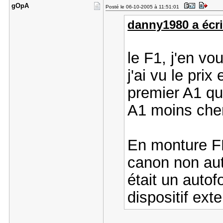
gOpA
Posté le 06-10-2005 à 11:51:01
danny1980 a écri
le F1, j'en vo
j'ai vu le prix
premier A1 qui
A1 moins cher
En monture FD
canon non aut
était un auto
dispositif ext