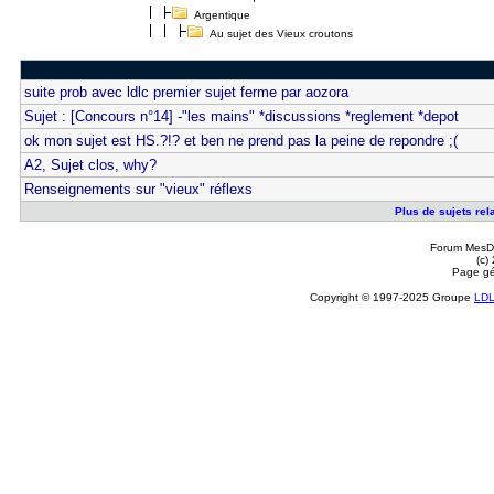
Argentique
Au sujet des Vieux croutons
suite prob avec ldlc premier sujet ferme par aozora
Sujet : [Concours n°14] -"les mains" *discussions *reglement *depot
ok mon sujet est HS.?!? et ben ne prend pas la peine de repondre ;(
A2, Sujet clos, why?
Renseignements sur "vieux" réflexs
Plus de sujets rel
Forum MesDi
(c)
Page gé
Copyright © 1997-2025 Groupe
LD