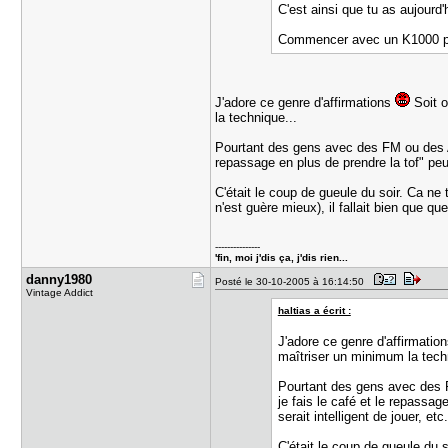
C'est ainsi que tu as aujourd
Commencer avec un K1000 pou
J'adore ce genre d'affirmations
Soit o
la technique...
Pourtant des gens avec des FM ou des AE 
repassage en plus de prendre la tof" pe
C'était le coup de gueule du soir. Ca ne
n'est guère mieux), il fallait bien que qu
---------------
'fin, moi j'dis ça, j'dis rien...
danny1980
Posté le 30-10-2005 à 16:14:50
Vintage Addict
haltias a écrit :
J'adore ce genre d'affirmatio
maîtriser un minimum la tec
Pourtant des gens avec des F
je fais le café et le repass
serait intelligent de jouer, et
C'était le coup de gueule du 