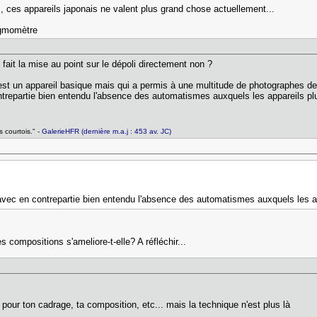
, ces appareils japonais ne valent plus grand chose actuellement...
igmomètre
 fait la mise au point sur le dépoli directement non ?
t un appareil basique mais qui a permis à une multitude de photographes de s'
trepartie bien entendu l'absence des automatismes auxquels les appareils pl
 courtois." -
GalerieHFR (dernière m.a.j : 453 av. JC)
avec en contrepartie bien entendu l'absence des automatismes auxquels les ap
 compositions s'ameliore-t-elle? A réfléchir...
our ton cadrage, ta composition, etc... mais la technique n'est plus là