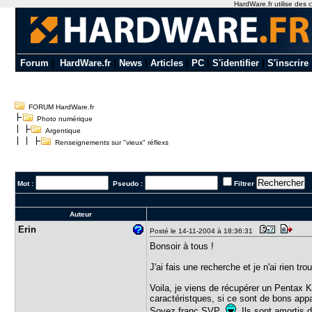
HardWare.fr utilise des c
Forum
|
HardWare.fr
|
News
|
Articles
|
PC
|
S'identifier
|
S'inscrire
FORUM HardWare.fr
Photo numérique
Argentique
Renseignements sur "vieux" réflexs
Mot :
Pseudo :
Filtrer
Auteur
Erin
Posté le 14-11-2004 à 18:36:31
Bonsoir à tous !
J'ai fais une recherche et je n'ai rien t
Voila, je viens de récupérer un Pentax 
caractéristques, si ce sont de bons appa
Soyez franc SVP
Ils sont amortis 