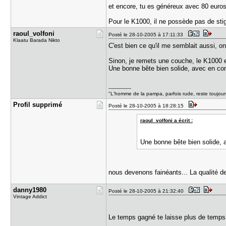
et encore, tu es généreux avec 80 euros
Pour le K1000, il ne possède pas de st
raoul_volf​oni
Posté le 28-10-2005 à 17:11:33
Klaatu Barada Nikto
C'est bien ce qu'il me semblait aussi, on
Sinon, je remets une couche, le K1000 es
Une bonne bête bien solide, avec en con
---------------
"L'homme de la pampa, parfois rude, reste toujours
Profil sup​primé
Posté le 28-10-2005 à 18:28:15
raoul_volfoni a écrit :
Une bonne bête bien solide, 
nous devenons fainéants... La qualité des
danny1980
Posté le 28-10-2005 à 21:32:40
Vintage Addict
Le temps gagné te laisse plus de temps p