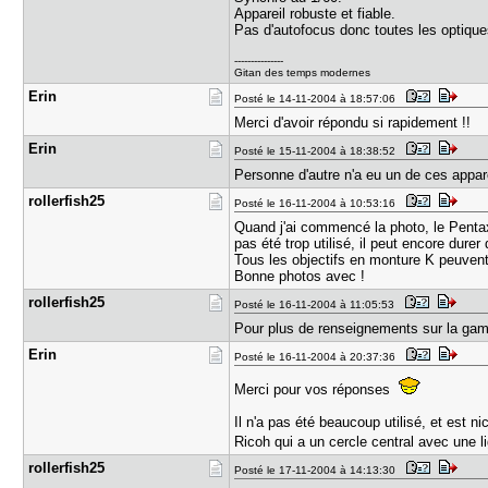
Appareil robuste et fiable.
Pas d'autofocus donc toutes les optique
---------------
Gitan des temps modernes
Erin
Posté le 14-11-2004 à 18:57:06
Merci d'avoir répondu si rapidement !!
Erin
Posté le 15-11-2004 à 18:38:52
Personne d'autre n'a eu un de ces appa
rollerfish​25
Posté le 16-11-2004 à 10:53:16
Quand j'ai commencé la photo, le Pentax 
pas été trop utilisé, il peut encore dure
Tous les objectifs en monture K peuven
Bonne photos avec !
rollerfish​25
Posté le 16-11-2004 à 11:05:53
Pour plus de renseignements sur la gamm
Erin
Posté le 16-11-2004 à 20:37:36
Merci pour vos réponses
Il n'a pas été beaucoup utilisé, et est 
Ricoh qui a un cercle central avec une li
rollerfish​25
Posté le 17-11-2004 à 14:13:30