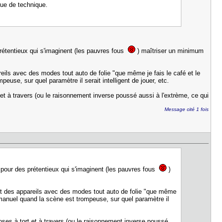
que de technique.
étentieux qui s'imaginent (les pauvres fous
) maîtriser un minimum
eils avec des modes tout auto de folie "que même je fais le café et le
use, sur quel paramètre il serait intelligent de jouer, etc.
 et à travers (ou le raisonnement inverse poussé aussi à l'extrème, ce qui
Message cité 1 fois
pour des prétentieux qui s'imaginent (les pauvres fous
)
ont des appareils avec des modes tout auto de folie "que même
manuel quand la scène est trompeuse, sur quel paramètre il
hoses à tort et à travers (ou le raisonnement inverse poussé