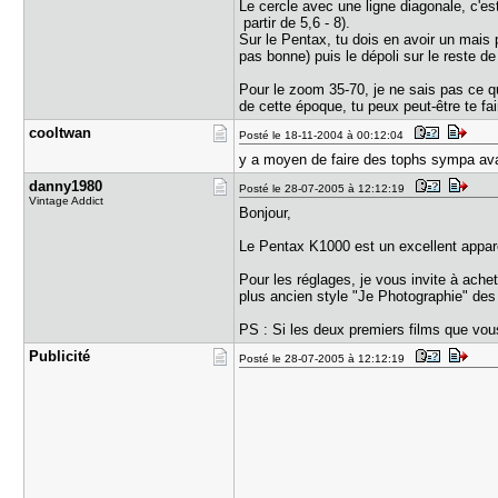
Le cercle avec une ligne diagonale, c'est 
partir de 5,6 - 8).
Sur le Pentax, tu dois en avoir un mais p
pas bonne) puis le dépoli sur le reste de
Pour le zoom 35-70, je ne sais pas ce qu'
de cette époque, tu peux peut-être te fai
cooltwan
Posté le 18-11-2004 à 00:12:04
y a moyen de faire des tophs sympa avant
danny1980
Posté le 28-07-2005 à 12:12:19
Vintage Addict
Bonjour,
Le Pentax K1000 est un excellent appa
Pour les réglages, je vous invite à ache
plus ancien style "Je Photographie" des 
PS : Si les deux premiers films que vous
Publicité
Posté le 28-07-2005 à 12:12:19