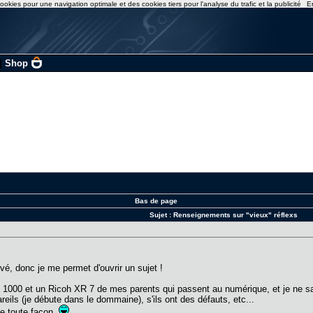
ookies pour une navigation optimale et des cookies tiers pour l'analyse du trafic et la publicité
E
|
Shop
Bas de page
Sujet :
Renseignements sur "vieux" réflexs
rouvé, donc je me permet d'ouvrir un sujet !
K 1000 et un Ricoh XR 7 de mes parents qui passent au numérique, et je ne sai
reils (je débute dans le dommaine), s'ils ont des défauts, etc...
de toute façon