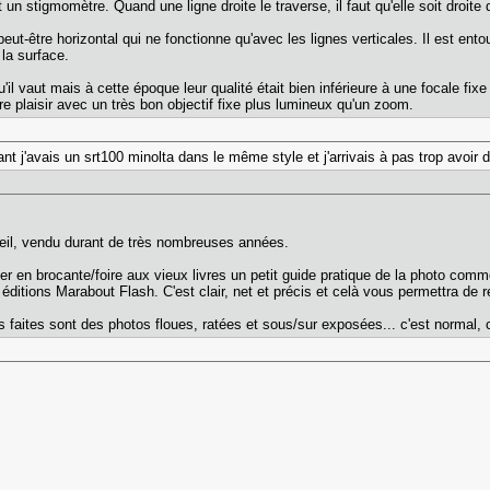
un stigmomètre. Quand une ligne droite le traverse, il faut qu'elle soit droite d
eut-être horizontal qui ne fonctionne qu'avec les lignes verticales. Il est ent
 la surface.
il vaut mais à cette époque leur qualité était bien inférieure à une focale fixe
re plaisir avec un très bon objectif fixe plus lumineux qu'un zoom.
 j'avais un srt100 minolta dans le même style et j'arrivais à pas trop avoir 
reil, vendu durant de très nombreuses années.
ter en brocante/foire aux vieux livres un petit guide pratique de la photo co
éditions Marabout Flash. C'est clair, net et précis et celà vous permettra de 
 faites sont des photos floues, ratées et sous/sur exposées... c'est normal, c'