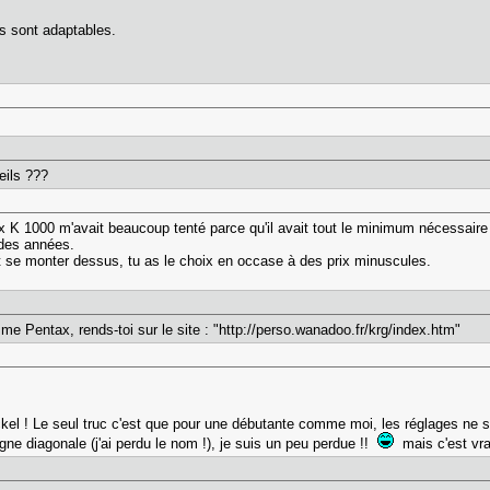
s sont adaptables.
reils ???
K 1000 m'avait beaucoup tenté parce qu'il avait tout le minimum nécessaire po
r des années.
t se monter dessus, tu as le choix en occase à des prix minuscules.
e Pentax, rends-toi sur le site : "http://perso.wanadoo.fr/krg/index.htm"
nickel ! Le seul truc c'est que pour une débutante comme moi, les réglages ne 
gne diagonale (j'ai perdu le nom !), je suis un peu perdue !!
mais c'est vrai