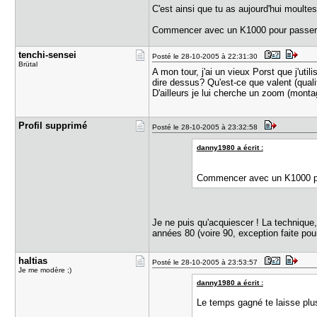
C'est ainsi que tu as aujourd'hui moulte
Commencer avec un K1000 pour passer à
tenchi-sen​sei
Posté le 28-10-2005 à 22:31:30
Brütal
A mon tour, j'ai un vieux Porst que j'ut
dire dessus? Qu'est-ce que valent (qual
D'ailleurs je lui cherche un zoom (montag
Profil sup​primé
Posté le 28-10-2005 à 23:32:58
danny1980 a écrit :
Commencer avec un K1000 pou
Je ne puis qu'acquiescer ! La technique,
années 80 (voire 90, exception faite pour
haltias
Posté le 28-10-2005 à 23:53:57
Je me modère ;)
danny1980 a écrit :
Le temps gagné te laisse plus