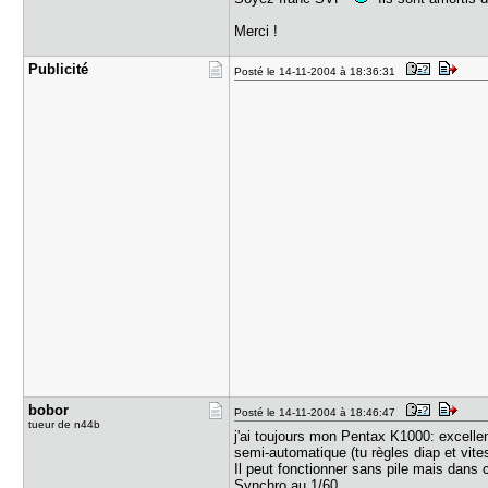
Merci !
Publicité
Posté le 14-11-2004 à 18:36:31
bobor
Posté le 14-11-2004 à 18:46:47
tueur de n44b
j'ai toujours mon Pentax K1000: excellen
semi-automatique (tu règles diap et vites
Il peut fonctionner sans pile mais dan
Synchro au 1/60.