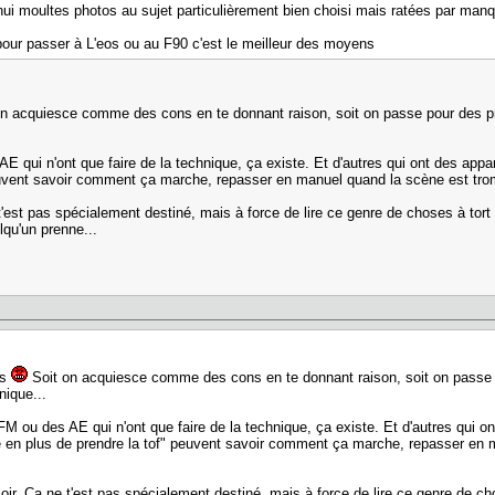
'hui moultes photos au sujet particulièrement bien choisi mais ratées par man
r passer à L'eos ou au F90 c'est le meilleur des moyens
n acquiesce comme des cons en te donnant raison, soit on passe pour des pr
qui n'ont que faire de la technique, ça existe. Et d'autres qui ont des appar
uvent savoir comment ça marche, repasser en manuel quand la scène est trompe
 t'est pas spécialement destiné, mais à force de lire ce genre de choses à tort
elqu'un prenne...
ns
Soit on acquiesce comme des cons en te donnant raison, soit on passe 
hnique...
M ou des AE qui n'ont que faire de la technique, ça existe. Et d'autres qui 
age en plus de prendre la tof" peuvent savoir comment ça marche, repasser en 
c.
soir. Ca ne t'est pas spécialement destiné, mais à force de lire ce genre de c