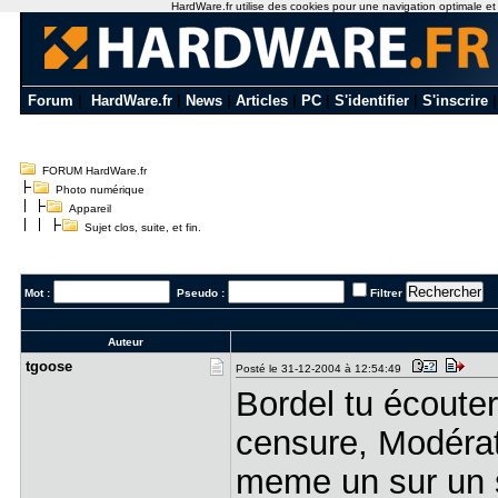
HardWare.fr utilise des cookies pour une navigation optimale et de
Forum
|
HardWare.fr
|
News
|
Articles
|
PC
|
S'identifier
|
S'inscrire
FORUM HardWare.fr
Photo numérique
Appareil
Sujet clos, suite, et fin.
Mot :
Pseudo :
Filtrer
Auteur
tgoose
Posté le 31-12-2004 à 12:54:49
Bordel tu écouter
censure, Modérate
meme un sur un sit