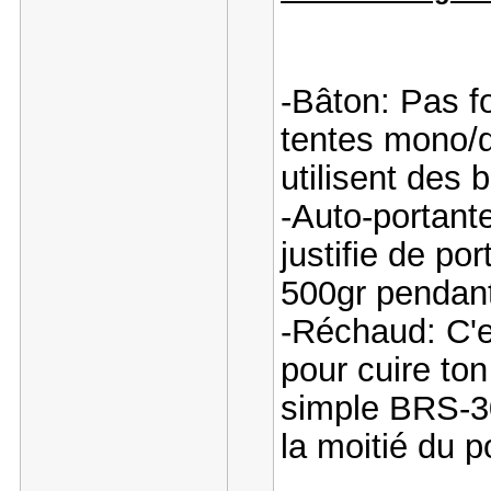
-Bâton: Pas f
tentes mono/d
utilisent des 
-Auto-portant
justifie de po
500gr pendant
-Réchaud: C'es
pour cuire to
simple BRS-30
la moitié du p