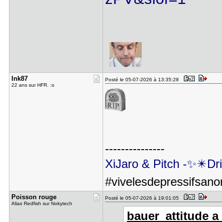
Ink87
Posté le 05-07-2026 à 13:35:28
22 ans sur HFR. :o
---------------
XiJaro & Pitch -✨✴️
#vivelesdepressifsanon
Poisson ro​uge
Posté le 05-07-2026 à 19:01:05
Alias Redfish sur Nokytech
bauer_attitude a 