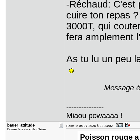
-Réchaud: C'est p
cuire ton repas 
3000T, qui couter
fera amplement l'
As tu lu un peu l
Message éd
---------------
Miaou powaaaa !
bauer_atti​tude
Posté le 05-07-2026 à 22:24:02
Bonne fête du voile d'hiver
Poisson rouge a 