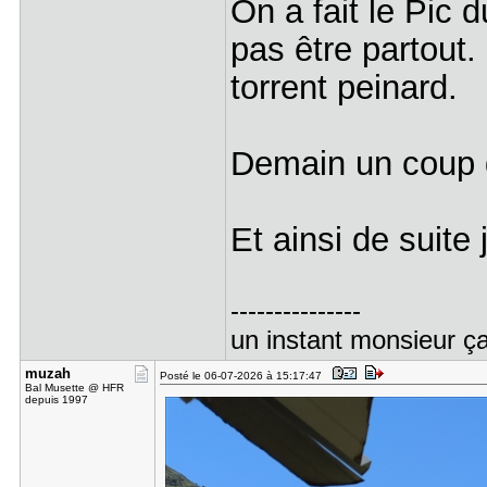
On a fait le Pic 
pas être partout.
torrent peinard.
Demain un coup d
Et ainsi de suit
---------------
un instant monsieur ça
muzah
Posté le 06-07-2026 à 15:17:47
Bal Musette @ HFR
depuis 1997