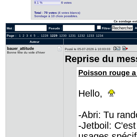
9.1 %
6 votes
Total : 70 votes
(4 votes blancs)
Sondage à 10 choix possibles.
Ce sondage est
Al
Mot :
Pseudo :
Filtrer
Page :
1
2
3
4
5
..
1228
1229
1230
1231
1232
1233
1234
Auteur
bauer_atti​tude
Posté le 05-07-2026 à 10:03:03
Bonne fête du voile d'hiver
Reprise du mes
Poisson rouge a 
Hello,
-Abri: Tu ran
-Jetboil: C'e
usages spécif