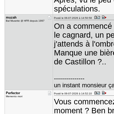
spéculations.
muzah
Posté le 06-07-2026 à 14:50:58
Bal Musette @ HFR depuis 1997
On a commencé un
le cagnard, un pe
j'attends à l'om
Manque une biè
de Castillon ?..
---------------
un instant monsieur ça
Perfector
Posté le 06-07-2026 à 14:52:10
Memento mori
Vous commencez 
moment ? Ben bra