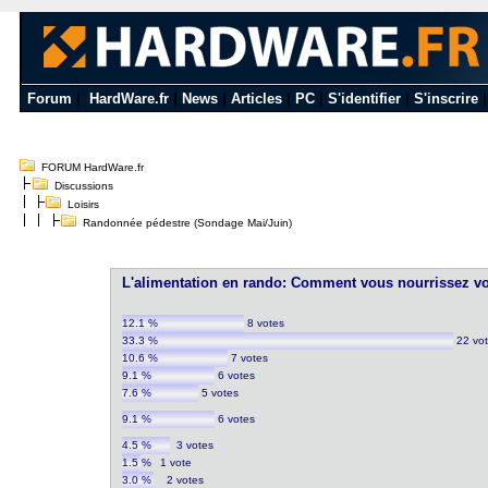
Forum
|
HardWare.fr
|
News
|
Articles
|
PC
|
S'identifier
|
S'inscrire
FORUM HardWare.fr
Discussions
Loisirs
Randonnée pédestre (Sondage Mai/Juin)
L'alimentation en rando: Comment vous nourrissez v
12.1 %
8 votes
33.3 %
22 vo
10.6 %
7 votes
9.1 %
6 votes
7.6 %
5 votes
9.1 %
6 votes
4.5 %
3 votes
1.5 %
1 vote
3.0 %
2 votes