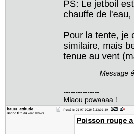
PS: Le jetboil es
chauffe de l'eau,
Pour la tente, je
similaire, mais b
tenue au vent (m
Message éd
---------------
Miaou powaaaa !
bauer_atti​tude
Posté le 05-07-2026 à 23:06:30
Bonne fête du voile d'hiver
Poisson rouge a 