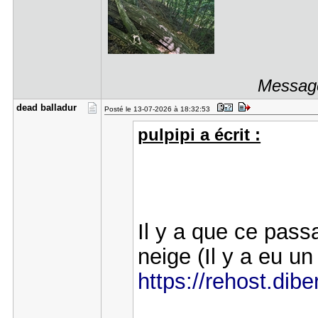
Message
dead balla​dur
Posté le 13-07-2026 à 18:32:53
pulpipi a écrit :
Il y a que ce pass
neige (Il y a eu u
https://rehost.dib