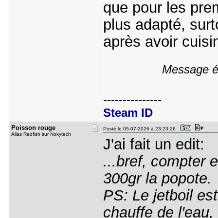
que pour les prem
plus adapté, surto
après avoir cuis
Message éd
---------------
Steam ID
Poisson ro​uge
Posté le 05-07-2026 à 23:23:26
Alias Redfish sur Nokytech
J'ai fait un edit:
...bref, compter 
300gr la popote.
PS: Le jetboil es
chauffe de l'eau,