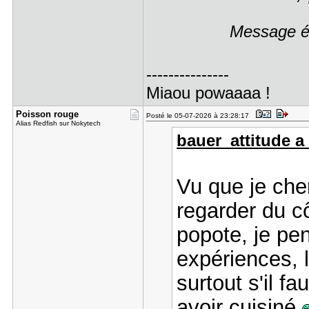
Message éd
---------------
Miaou powaaaa !
Poisson ro​uge
Posté le 05-07-2026 à 23:28:17
Alias Redfish sur Nokytech
bauer_attitude a 
Vu que je che
regarder du c
popote, je pe
expériences, l
surtout s'il fa
avoir cuisiné