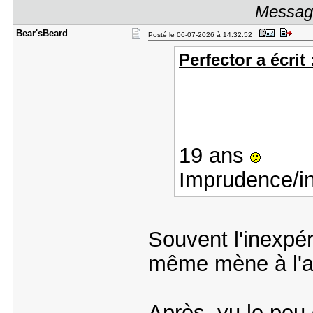
Message
Bear'sBear​d
Posté le 06-07-2026 à 14:32:52
Perfector a écrit 
19 ans
Imprudence/in
Souvent l'inexpér
même mène à l'a
Après, vu le peu 