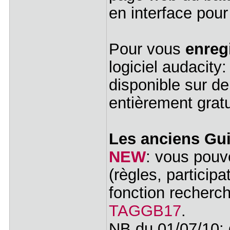
en interface pou
Pour vous
enreg
logiciel audacity
disponible sur d
entièrement gratu
Les anciens Guit
NEW
: vous pouv
(règles, participa
fonction recherch
TAGGB17
.
NB du 01/07/10: g