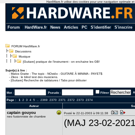
HardWare.fr utilise des cookies pour une navigation optimale et de
Forum
|
HardWare.fr
|
News
|
Articles
|
PC
|
S'identifier
|
S'inscrire
FORUM HardWare.fr
Discussions
Musique
[Guitare] pratique de l'instrument - on enchaine les GB!
Sujet(s) à lire :
-
Matos Gratte - The topic - NOstéo - GUITARE À MINIMA - PAYET$
-
Zikos : le blind test des musiciens.
-
[Guitare] Recherche de tablatures / Tabs pour débuter
Al
Mot :
Pseudo :
Filtrer
Page :
1
2
3
4
5
..
2369
2370
2371
2372
2373
2374
Auteur
Suj
captain go​uyou
Posté le 22-11-2003 à 09:11:38
neo fusionniste de chambre
(MAJ 23-02-2021