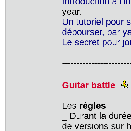
Introduction à l'i
year.
Un tutoriel pour 
débourser, par y
Le secret pour j
-----------------------
Guitar battle
Les
règles
_ Durant la duré
de versions sur h