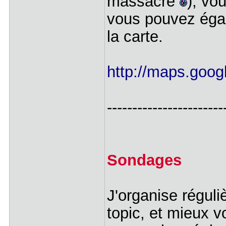
massacre
), vo
vous pouvez égal
la carte.
http://maps.goog
-----------------------
Sondages
J'organise régul
topic, et mieux v