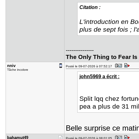
Citation :
L'introduction en B
plus de sept fois ; 
---------------
The Only Thing to Fear Is F
nniv
Posté le 09-07-2026 à 07:52:17
Tâche incolore
john5969 a écrit :
Split lqq chez fortu
pea a plus de 31 mi
Belle surprise ce mat
bahamut49
Posté le 09-07-2026 à 08:01:05