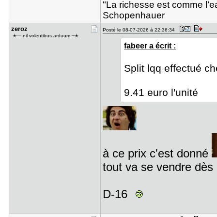
"La richesse est comme l’eau
Schopenhauer
zeroz
Posté le 08-07-2026 à 22:36:34
ㅤㅤ ✭┈ nil volentibus arduum ┈✭
fabeer a écrit :
Split lqq effectué c
9.41 euro l'unité
à ce prix c'est donné
tout va se vendre dè
D-16