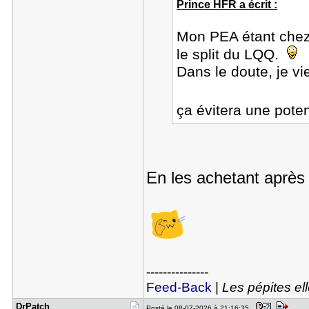
Prince HFR a écrit :
Mon PEA étant chez
le split du LQQ.
Dans le doute, je vi
ça évitera une pote
En les achetant après l
---------------
Feed-Back
|
Les pépites el
DrPatch
Posté le 08-07-2026 à 21:16:35