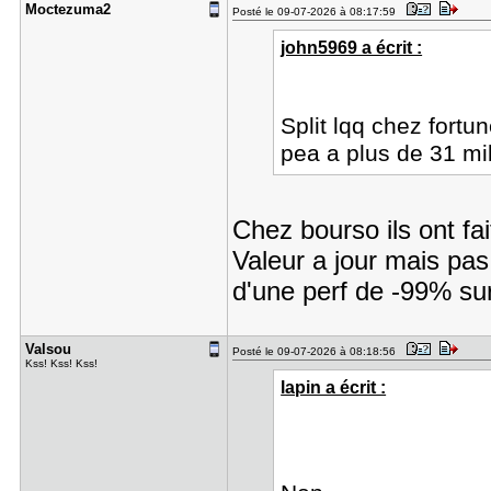
Moctezuma2
Posté le 09-07-2026 à 08:17:59
john5969 a écrit :
Split lqq chez fortu
pea a plus de 31 mi
Chez bourso ils ont fai
Valeur a jour mais pa
d'une perf de -99% s
Valsou
Posté le 09-07-2026 à 08:18:56
Kss! Kss! Kss!
lapin a écrit :