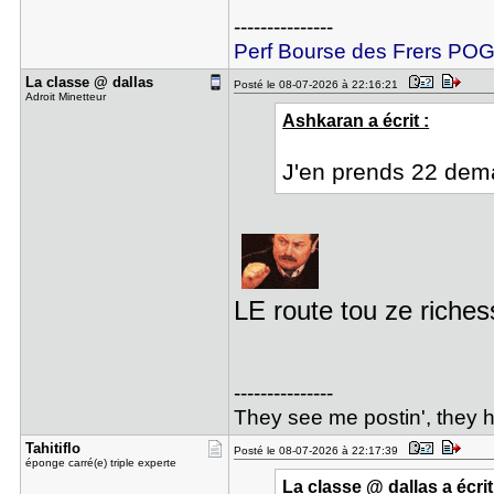
---------------
Perf Bourse des Frers P
La classe ​@ dallas
Posté le 08-07-2026 à 22:16:21
Adroit Minetteur
Ashkaran a écrit :
J'en prends 22 dem
LE route tou ze riches
---------------
They see me postin', they hat
Tahitiflo
Posté le 08-07-2026 à 22:17:39
éponge carré(e) triple experte
La classe @ dallas a écrit