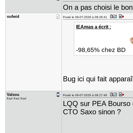
On a pas choisi le bo
oufwid
Posté le 09-07-2026 à 08:26:41
lEAmas a écrit :
-98,65% chez BD
Bug ici qui fait app
Valsou
Posté le 09-07-2026 à 08:27:46
Kss! Kss! Kss!
LQQ sur PEA Bourso 
CTO Saxo sinon ?