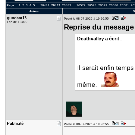
Page :
1
2
3
4
5
..
20481
20482
20483
..
20577
20578
20579
20580
20581
20
Auteur
S
gundam13
Posté le 08-07-2026 à 19:26:55
Fan de T-1000
Reprise du message 
Deathvalley a écrit :
Il serait enfin temp
même.
Publicité
Posté le 08-07-2026 à 19:26:55