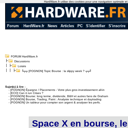
HardWare.fr utilise des cookies pour une navigation optimale et de
Forum
|
HardWare.fr
|
News
|
Articles
|
PC
|
S'identifier
|
S'inscrire
FORUM HardWare.fr
Discussions
Loisirs
╚╤╤ [POGNON] Topic Bourse : la slippy week ? ╤╤╝
Sujet(s) à lire :
-
[POGNON] Épargne / Placements - Votre plus gros investissement all-in
-
[ECO] Can it run Crises ?
-
[POGNON] Bourse: long terme, dividende, B&H et autres fans de Graham
-
[POGNON] Bourse, Trading, Paint : Analyste technique et daytrading
-
[POGNON] Un tableur pour compter son argent & analyser les perfs.
Space X en bourse, les