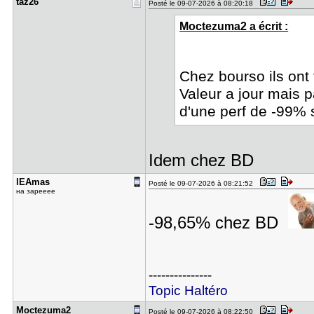
taz26
Posté le 09-07-2026 à 08:20:18
Moctezuma2 a écrit :
Chez bourso ils ont 
Valeur a jour mais 
d'une perf de -99%
Idem chez BD
lEAmas
Posté le 09-07-2026 à 08:21:52
на зарееее
-98,65% chez BD
---------------
Topic Haltéro
Moctezuma2
Posté le 09-07-2026 à 08:22:50