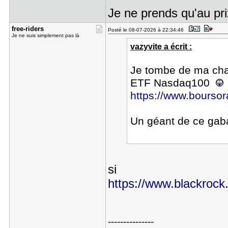
Je ne prends qu'au p
free-rider​s
Posté le 08-07-2026 à 22:34:46
Je ne suis simplement pas là
vazyvite a écrit :
Je tombe de ma cha
ETF Nasdaq100
https://www.bourso
Un géant de ce gab
si
https://www.blackrock.c
---------------