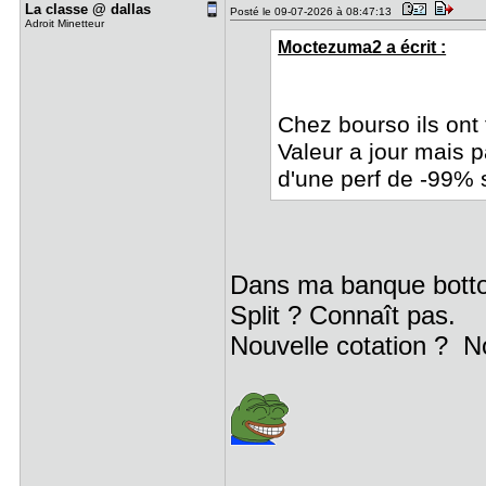
La classe ​@ dallas
Posté le 09-07-2026 à 08:47:13
Adroit Minetteur
Moctezuma2 a écrit :
Chez bourso ils ont 
Valeur a jour mais 
d'une perf de -99%
Dans ma banque bottom
Split ? Connaît pas.
Nouvelle cotation ? N