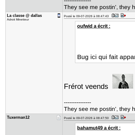
---------------
They see me postin', they hat
La classe ​@ dallas
Posté le 09-07-2026 à 08:47:43
Adroit Minetteur
oufwid a écrit :
Bug ici qui fait a
Frérot veends
---------------
They see me postin', they hat
Tuxerman12
Posté le 09-07-2026 à 08:47:50
bahamut49 a écrit :