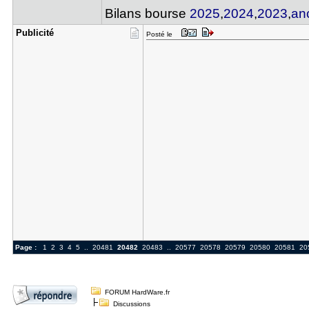
Bilans bourse
2025
,
2024
,
2023
,
an
Publicité
Posté le
Page :
1
2
3
4
5
..
20481
20482
20483
..
20577
20578
20579
20580
20581
20
FORUM HardWare.fr
Discussions