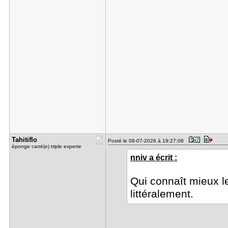
Tahitiflo
Posté le 08-07-2026 à 19:27:08
éponge carré(e) triple experte
nniv a écrit :
Qui connaît mieux l
littéralement.