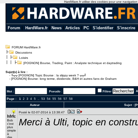
HardWare.fr utilise des cookies pour une navigation o
Forum
|
HardWare.fr
|
News
|
Articles
|
PC
|
S'identifier
|
S'inscrire
FORUM HardWare.fr
Discussions
Loisirs
[POGNON] Bourse, Trading, Paint : Analyste technique et daytrading
Sujet(s) à lire :
-
╚╤╤ [POGNON] Topic Bourse : la slippy week ? ╤╤╝
-
[POGNON] Bourse: long terme, dividende, B&H et autres fans de Graham
Al
Mot :
Pseudo :
Filtrer
Page :
1
2
3
4
5
..
53
54
55
56
57
58
Auteur
Sujet :
[P
Posté le 02-07-2014 à 13:38:47
hfrfc
Merci à Ulti, topic en constr
Bob
c'est
plus
simple
à
dire..