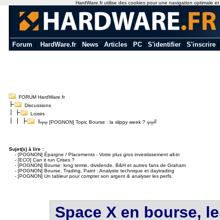
HardWare.fr utilise des cookies pour une navigation optimale et de
Forum
|
HardWare.fr
|
News
|
Articles
|
PC
|
S'identifier
|
S'inscrire
FORUM HardWare.fr
Discussions
Loisirs
╚╤╤ [POGNON] Topic Bourse : la slippy week ? ╤╤╝
Sujet(s) à lire :
-
[POGNON] Épargne / Placements - Votre plus gros investissement all-in
-
[ECO] Can it run Crises ?
-
[POGNON] Bourse: long terme, dividende, B&H et autres fans de Graham
-
[POGNON] Bourse, Trading, Paint : Analyste technique et daytrading
-
[POGNON] Un tableur pour compter son argent & analyser les perfs.
Space X en bourse, les