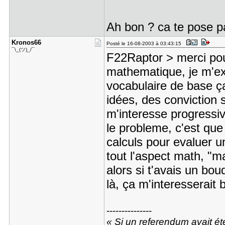
Ah bon ? ca te pose p
Kronos66
Posté le 16-08-2003 à 03:43:15
¯\_(ツ)_/¯
F22Raptor > merci pour
mathematique, je m'exp
vocabulaire de base ç
idées, des conviction s
m'interesse progressi
le probleme, c'est que
calculs pour evaluer u
tout l'aspect math, "m
alors si t'avais un bou
là, ça m'interesserai
---------------
« Si un referendum avait été