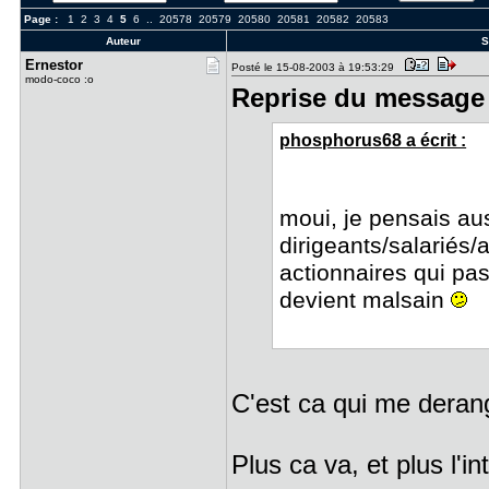
Page :
1
2
3
4
5
6
..
20578
20579
20580
20581
20582
20583
Auteur
S
Ernestor
Posté le 15-08-2003 à 19:53:29
modo-coco :o
Reprise du message 
phosphorus68 a écrit :
moui, je pensais aus
dirigeants/salariés/
actionnaires qui pa
devient malsain
C'est ca qui me deran
Plus ca va, et plus l'int