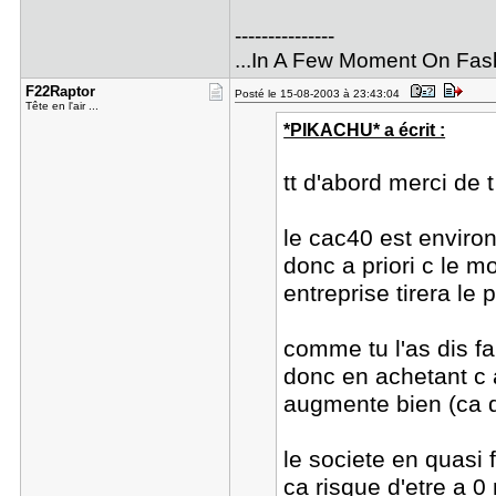
---------------
...In A Few Moment On Fas
F22Raptor
Posté le 15-08-2003 à 23:43:04
Tête en l'air ...
*PIKACHU* a écrit :
tt d'abord merci de
le cac40 est enviro
donc a priori c le 
entreprise tirera le
comme tu l'as dis fa
donc en achetant c 
augmente bien (ca d
le societe en quasi f
ca risque d'etre a 