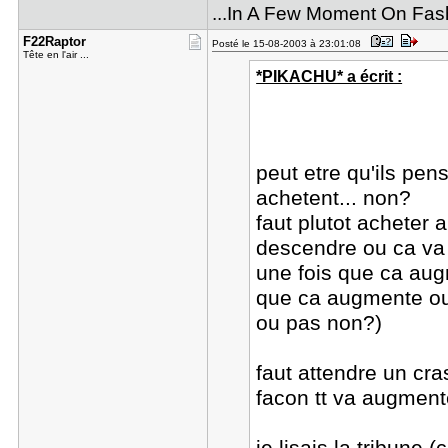
...In A Few Moment On Fas
F22Raptor
Posté le 15-08-2003 à 23:01:08
Tête en l'air ...
*PIKACHU* a écrit :
peut etre qu'ils pe
achetent... non?
faut plutot acheter 
descendre ou ca v
une fois que ca aug
que ca augmente ou p
ou pas non?)
faut attendre un cra
facon tt va augment