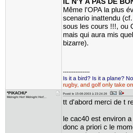
IL N'Y A PAS DE BO
Même l'OPA la plus év
scenario inattendu (c
sous les cours !!!, ou 
mais qui aura mis que
bizarre).
---------------
Is it a bird? Is it a plane? N
rugby, and golf only take on
*PIKACHU*
Posté le 15-08-2003 à 23:24:26
Midnight Hot! Midnight Hot!...
tt d'abord merci de t 
le cac40 est environ a
donc a priori c le mom