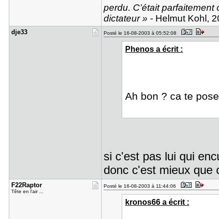
perdu. C’était parfaitement c
dictateur »
- Helmut Kohl, 
dje33
Posté le 16-08-2003 à 05:52:08
Phenos a écrit :
Ah bon ? ca te pose
si c'est pas lui qui enc
donc c'est mieux que ce
F22Raptor
Posté le 16-08-2003 à 11:44:06
Tête en l'air ...
kronos66 a écrit :