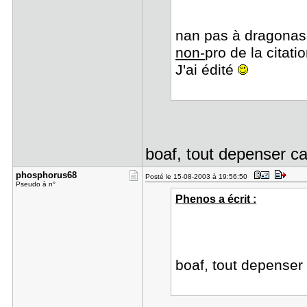
nan pas à dragonash
non-
pro de la citat
J'ai édité
boaf, tout depenser c
phosphorus​68
Posté le 15-08-2003 à 19:56:50
Pseudo à n°
Phenos a écrit :
boaf, tout depense