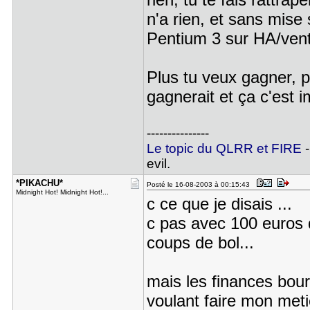
n'a rien, et sans mise 
Pentium 3 sur HA/vente
Plus tu veux gagner, p
gagnerait et ça c'est 
---------------
Le topic du QLRR et FIRE
-
evil.
*PIKACHU*
Posté le 16-08-2003 à 00:15:43
Midnight Hot! Midnight Hot!...
c ce que je disais ...
c pas avec 100 euros q
coups de bol...
mais les finances bou
voulant faire mon met