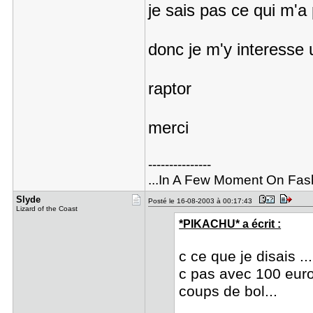
je sais pas ce qui m'a 
donc je m'y interesse u
raptor
merci
---------------
...In A Few Moment On Fas
Slyde
Posté le 16-08-2003 à 00:17:43
Lizard of the Coast
*PIKACHU* a écrit :
c ce que je disais ...
c pas avec 100 euro
coups de bol...