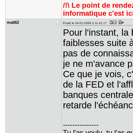
/!\ Le point de rend
informatique c'est ici 
matt62
Posté le 04-01-2008 à 11:41:17
Pour l'instant, l
faiblesses suite 
pas de connaissa
je ne m'avance p
Ce que je vois, c
de la FED et l'aff
banques centrales
retarde l'échéanc
---------------
Tu l'as voulu, tu l'as eu