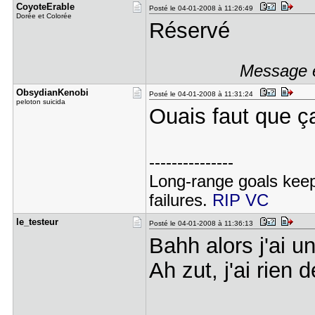
CoyoteErab​le
Posté le 04-01-2008 à 11:26:49
Dorée et Colorée
Réservé
Message é
ObsydianKe​nobi
Posté le 04-01-2008 à 11:31:24
peloton suicida
Ouais faut que ç
---------------
Long-range goals keep
failures.
RIP VC
le_testeur
Posté le 04-01-2008 à 11:36:13
Bahh alors j'ai u
Ah zut, j'ai rien 