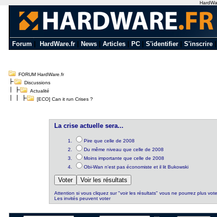
HardWare
Forum
|
HardWare.fr
|
News
|
Articles
|
PC
|
S'identifier
|
S'inscrire
FORUM HardWare.fr
Discussions
Actualité
[ECO] Can it run Crises ?
La crise actuelle sera...
Pire que celle de 2008
Du même niveau que celle de 2008
Moins importante que celle de 2008
Obi-Wan n'est pas économiste et il lit Bukowski
Attention si vous cliquez sur "voir les résultats" vous ne pourrez plus vote
Les invités peuvent voter