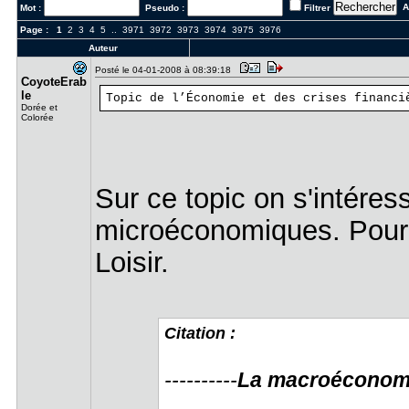
Al
Mot :
Pseudo :
Filtrer
Page :
1
2
3
4
5
..
3971
3972
3973
3974
3975
3976
Auteur
Posté le 04-01-2008 à 08:39:18
CoyoteErab​
le
Topic de l’Économie et des crises financi
Dorée et
Colorée
Sur ce topic on s'intér
microéconomiques. Pour ce
Loisir.
Citation :
----------
La macroéconom