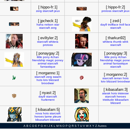
[:hippo-fr:1]
[:hippo-fr:2]
zerg
starcraft
jeux
protoss
starcraft
jeux
[:jpcheck:1]
[:zed-]
haha
nelson
star
day9
trollface
troll
fac
starcraft
zerg
starcraft
[:eviltyler:2]
[:tharkun92]
starcraft
whitera
whitera
thumb
wink
protoss
starcraft
[:ponaygay:2]
[:ponaygay:3]
little
pony
4chan
little
pony
4chan
friendship
magic
poney
friendship
magic
pone
animal
starcraft
animal
fantastique
fantastique
starcraft
[:morganno:1]
[:morganno:2]
starcraft
zerg
swarm
starcraft
terran
hots
hots
lotv
blizzard
lotv
blizzard
broodwar
broodwar
[:kibasafam:3]
[:nyast:2]
alarak
hots
tristesse
day9
starcraft
starcraft
heroes
hurlement
tristitude
kibasafam
blizzard
[:kibasafam:5]
nova
hots
starcraft
heroes
larme
pleure
kibasafam
blizzard
A
B
C
D
E
F
G
H
I
J
K
L
M
N
O
P
Q
R
S
T
U
V
W
X
Y
Z
Autres