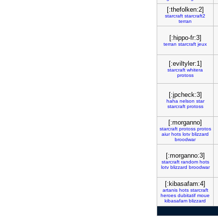
[:thefolken:2]
starcraft
starcraft2
terran
[:hippo-fr:3]
terran
starcraft
jeux
[:eviltyler:1]
starcraft
whitera
protoss
[:jpcheck:3]
haha
nelson
star
starcraft
protoss
[:morganno]
starcraft
protoss
protos
aiur
hots
lotv
blizzard
broodwar
[:morganno:3]
starcraft
random
hots
lotv
blizzard
broodwar
[:kibasafam:4]
artanis
hots
starcraft
heroes
dubitatif
moue
kibasafam
blizzard