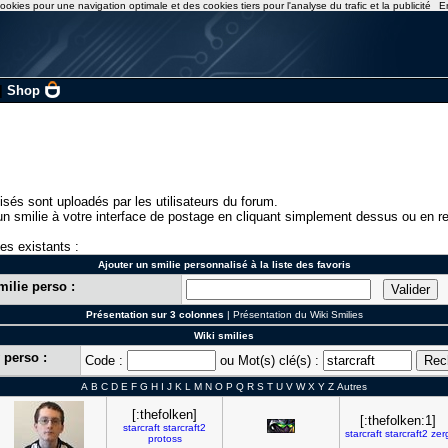
ookies pour une navigation optimale et des cookies tiers pour l'analyse du trafic et la publicité
E
|
Shop
isés sont uploadés par les utilisateurs du forum.
n smilie à votre interface de postage en cliquant simplement dessus ou en re
ies existants :
Ajouter un smilie personnalisé à la liste des favoris
milie perso :
Présentation sur 3 colonnes
|
Présentation du Wiki Smilies
Wiki smilies
 perso :
Code :
ou Mot(s) clé(s) :
A
B
C
D
E
F
G
H
I
J
K
L
M
N
O
P
Q
R
S
T
U
V
W
X
Y
Z
Autres
[:thefolken]
[:thefolken:1]
starcraft
starcraft2
starcraft
starcraft2
zer
protoss