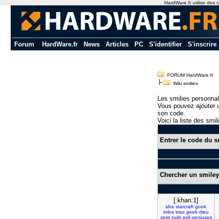
HardWare.fr utilise des c
Forum
|
HardWare.fr
|
News
|
Articles
|
PC
|
S'identifier
|
S'inscrire
FORUM HardWare.fr
Wiki smilies
Les smilies personnal
Vous pouvez ajouter u
son code.
Voici la liste des smil
Entrer le code du s
Chercher un smiley
[:khan:1]
idra
starcraft
gook
imba
triso
geek
dieu
zerg
rush
evil
geniuses