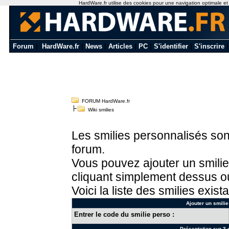
HardWare.fr utilise des cookies pour une navigation optimale et de
Forum
|
HardWare.fr
|
News
|
Articles
|
PC
|
S'identifier
|
S'inscrire
FORUM HardWare.fr
Wiki smilies
Les smilies personnalisés sont
forum.
Vous pouvez ajouter un smilie
cliquant simplement dessus ou
Voici la liste des smilies exista
Ajouter un smilie
Entrer le code du smilie perso :
Présentation sur 3