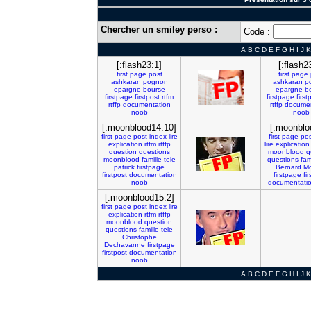
Chercher un smiley perso :
Code :
A
B
C
D
E
F
G
H
I
J
K
[:flash23:1]
[:flash2
first
page
post
first
page
ashkaran
pognon
ashkaran
p
epargne
bourse
epargne
b
firstpage
firstpost
rtfm
firstpage
first
rtffp
documentation
rtffp
documen
noob
noob
[:moonblood14:10]
[:moonblo
first
page
post
index
lire
first
page
pos
explication
rtfm
rtffp
lire
explication
question
questions
moonblood
q
moonblood
famille
tele
questions
fam
patrick
firstpage
Bernard
Mo
firstpost
documentation
firstpage
fi
noob
documentati
[:moonblood15:2]
first
page
post
index
lire
explication
rtfm
rtffp
moonblood
question
questions
famille
tele
Christophe
Dechavanne
firstpage
firstpost
documentation
noob
A
B
C
D
E
F
G
H
I
J
K