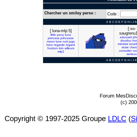
Chercher un smiley perso :
Code :
A
B
C
D
E
F
G
H
I
J
K
[:so-
[:luna-mlp:5]
saugrenu1
little
pony
luna
edouard
phi
princess
princesse
doudou
hor
moon
lune
nuit
juge
ministre
lunet
hero
regarde
regard
teste
cher
horizon
loin
ailleurs
consulter
co
mlp2
serieux
A
B
C
D
E
F
G
H
I
J
K
Forum MesDiscu
(c) 20
Copyright © 1997-2025 Groupe
LDLC
(
S