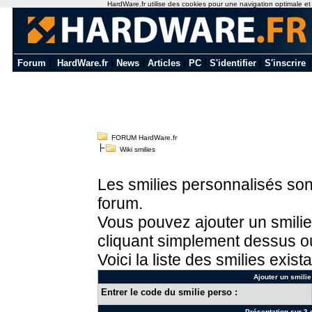
HardWare.fr utilise des cookies pour une navigation optimale et de
Forum
|
HardWare.fr
|
News
|
Articles
|
PC
|
S'identifier
|
S'inscrire
FORUM HardWare.fr
Wiki smilies
Les smilies personnalisés sont
forum.
Vous pouvez ajouter un smilie
cliquant simplement dessus ou
Voici la liste des smilies exista
Ajouter un smilie
Entrer le code du smilie perso :
Présentation sur 3