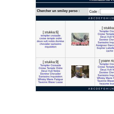
Chercher un smiley perso :
Code :
A
B
C
D
E
F
G
H
I
J
K
[:stukka
Templier
Cro
[:stukka:6]
Croise
Templ
templier
croisade
Deus
Vult
N
croise
temple
ordre
Domine
Chev
deus
vult
nobis
domine
Sarrasins
Inqu
chevalier
sarrasins
Assignee
Garc
inquisition
Sophie
Labell
cache
[:yoann ri
[:stukka:9]
Templier
Cro
Templier
Croisade
Croise
Templ
Croise
Temple
Ordre
Deus
Vult
N
Deus
Vult
Nobis
Domine
Chev
Domine
Chevalier
Sarrasins
Inqu
Sarrasins
Inquisition
Whisky
Marre
Whisky
Marre
Fatigue
Taverne
Blase
Taverne
Blase
Lasse
heaume
bu
A
B
C
D
E
F
G
H
I
J
K