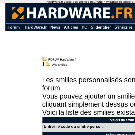
HardWare.fr utilise des cookies pour une navigation optimale et de
Forum
|
HardWare.fr
|
News
|
Articles
|
PC
|
S'identifier
|
S'inscrire
FORUM HardWare.fr
Wiki smilies
Les smilies personnalisés sont
forum.
Vous pouvez ajouter un smilie
cliquant simplement dessus ou
Voici la liste des smilies exista
Ajouter un smilie
Entrer le code du smilie perso :
Présentation sur 3